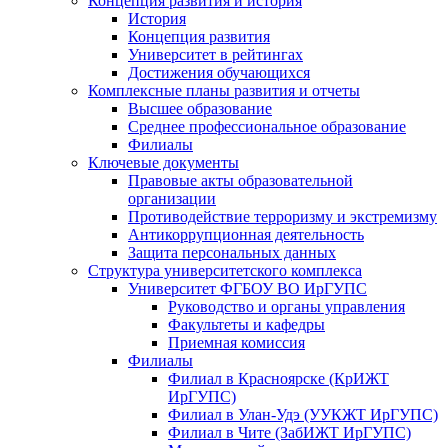
Концепция развития и история
История
Концепция развития
Университет в рейтингах
Достижения обучающихся
Комплексные планы развития и отчеты
Высшее образование
Среднее профессиональное образование
Филиалы
Ключевые документы
Правовые акты образовательной
организации
Противодействие терроризму и экстремизму
Антикоррупционная деятельность
Защита персональных данных
Структура университетского комплекса
Университет ФГБОУ ВО ИрГУПС
Руководство и органы управления
Факультеты и кафедры
Приемная комиссия
Филиалы
Филиал в Красноярске (КрИЖТ
ИрГУПС)
Филиал в Улан-Удэ (УУКЖТ ИрГУПС)
Филиал в Чите (ЗабИЖТ ИрГУПС)