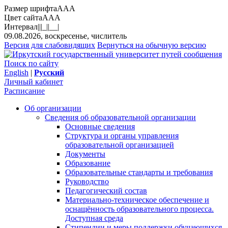
Размер шрифта
A
A
A
Цвет сайта
A
A
A
Интервал
||
|_|
|__|
09.08.2026, воскресенье, числитель
Версия для слабовидящих
Вернуться на обычную версию
Поиск по сайту
English
|
Русский
Личный кабинет
Расписание
Об организации
Сведения об образовательной организации
Основные сведения
Структура и органы управления
образовательной организацией
Документы
Образование
Образовательные стандарты и требования
Руководство
Педагогический состав
Материально-техническое обеспечение и
оснащённость образовательного процесса.
Доступная среда
Стипендии и меры поддержки обучающихся