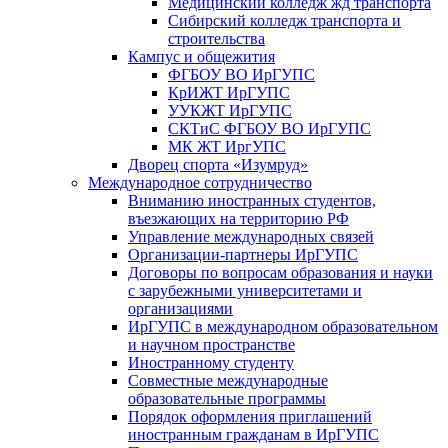
Медицинский колледж жд транспорта
Сибирский колледж транспорта и
строительства
Кампус и общежития
ФГБОУ ВО ИрГУПС
КрИЖТ ИрГУПС
УУКЖТ ИрГУПС
СКТиС ФГБОУ ВО ИрГУПС
МК ЖТ ИргУПС
Дворец спорта «Изумруд»
Международное сотрудничество
Вниманию иностранных студентов,
въезжающих на территорию РФ
Управление международных связей
Организации-партнеры ИрГУПС
Договоры по вопросам образования и науки
с зарубежными университетами и
организациями
ИрГУПС в международном образовательном
и научном пространстве
Иностранному студенту
Совместные международные
образовательные программы
Порядок оформления приглашений
иностранным гражданам в ИрГУПС