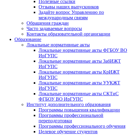
Полезные ссылки
Отзывы наших выпускников
Задайте вопрос Управлению по
международным связям
Обращения граждан
Часто задаваемые вопросы
Контакты образовательной организации
Образование
Локальные нормативные акты
Локальные нормативные акты ФГБОУ ВО
ИрГУПС
Локальные нормативные акты ЗабИЖТ
ИрГУПС
Локальные нормативные акты КрИЖТ
ИрГУПС
Локальные нормативные акты УУКЖТ
ИрГУПС
Локальные нормативные акты СКТиС
ФГБОУ ВО ИрГУПС
Институт дополнительного образования
Программы повышения квалификации
Программы профессиональной
переподготовки
Программы профессионального обучения
Целевое обучение студентов