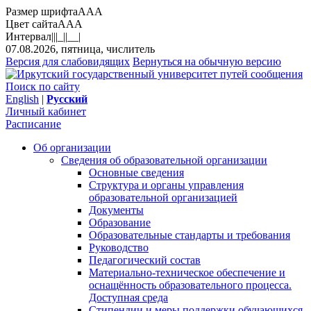
Размер шрифта
A
A
A
Цвет сайта
A
A
A
Интервал
||
|_|
|__|
07.08.2026, пятница, числитель
Версия для слабовидящих
Вернуться на обычную версию
Поиск по сайту
English
|
Русский
Личный кабинет
Расписание
Об организации
Сведения об образовательной организации
Основные сведения
Структура и органы управления
образовательной организацией
Документы
Образование
Образовательные стандарты и требования
Руководство
Педагогический состав
Материально-техническое обеспечение и
оснащённость образовательного процесса.
Доступная среда
Стипендии и меры поддержки обучающихся