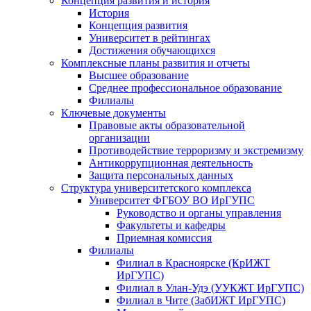
Концепция развития и история
История
Концепция развития
Университет в рейтингах
Достижения обучающихся
Комплексные планы развития и отчеты
Высшее образование
Среднее профессиональное образование
Филиалы
Ключевые документы
Правовые акты образовательной
организации
Противодействие терроризму и экстремизму
Антикоррупционная деятельность
Защита персональных данных
Структура университетского комплекса
Университет ФГБОУ ВО ИрГУПС
Руководство и органы управления
Факультеты и кафедры
Приемная комиссия
Филиалы
Филиал в Красноярске (КрИЖТ
ИрГУПС)
Филиал в Улан-Удэ (УУКЖТ ИрГУПС)
Филиал в Чите (ЗабИЖТ ИрГУПС)