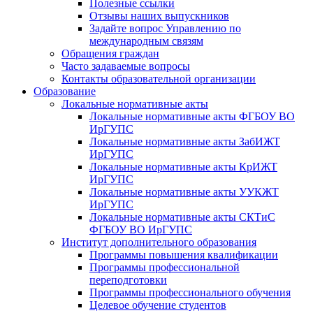
Полезные ссылки
Отзывы наших выпускников
Задайте вопрос Управлению по
международным связям
Обращения граждан
Часто задаваемые вопросы
Контакты образовательной организации
Образование
Локальные нормативные акты
Локальные нормативные акты ФГБОУ ВО
ИрГУПС
Локальные нормативные акты ЗабИЖТ
ИрГУПС
Локальные нормативные акты КрИЖТ
ИрГУПС
Локальные нормативные акты УУКЖТ
ИрГУПС
Локальные нормативные акты СКТиС
ФГБОУ ВО ИрГУПС
Институт дополнительного образования
Программы повышения квалификации
Программы профессиональной
переподготовки
Программы профессионального обучения
Целевое обучение студентов