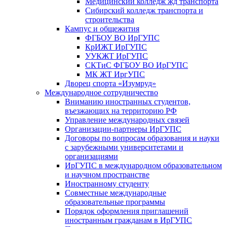
Медицинский колледж жд транспорта
Сибирский колледж транспорта и
строительства
Кампус и общежития
ФГБОУ ВО ИрГУПС
КрИЖТ ИрГУПС
УУКЖТ ИрГУПС
СКТиС ФГБОУ ВО ИрГУПС
МК ЖТ ИргУПС
Дворец спорта «Изумруд»
Международное сотрудничество
Вниманию иностранных студентов,
въезжающих на территорию РФ
Управление международных связей
Организации-партнеры ИрГУПС
Договоры по вопросам образования и науки
с зарубежными университетами и
организациями
ИрГУПС в международном образовательном
и научном пространстве
Иностранному студенту
Совместные международные
образовательные программы
Порядок оформления приглашений
иностранным гражданам в ИрГУПС