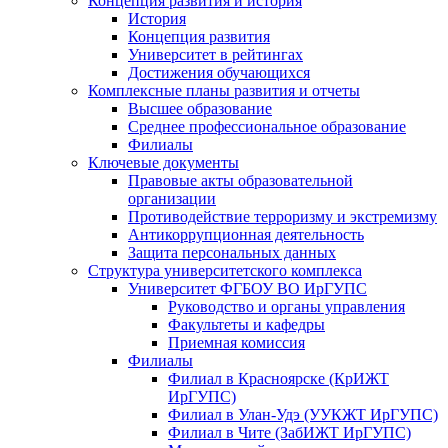
Концепция развития и история
История
Концепция развития
Университет в рейтингах
Достижения обучающихся
Комплексные планы развития и отчеты
Высшее образование
Среднее профессиональное образование
Филиалы
Ключевые документы
Правовые акты образовательной
организации
Противодействие терроризму и экстремизму
Антикоррупционная деятельность
Защита персональных данных
Структура университетского комплекса
Университет ФГБОУ ВО ИрГУПС
Руководство и органы управления
Факультеты и кафедры
Приемная комиссия
Филиалы
Филиал в Красноярске (КрИЖТ
ИрГУПС)
Филиал в Улан-Удэ (УУКЖТ ИрГУПС)
Филиал в Чите (ЗабИЖТ ИрГУПС)