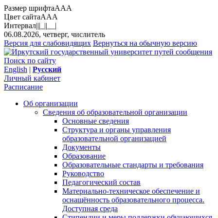
Размер шрифта
A
A
A
Цвет сайта
A
A
A
Интервал
||
|_|
|__|
06.08.2026, четверг, числитель
Версия для слабовидящих
Вернуться на обычную версию
Поиск по сайту
English
|
Русский
Личный кабинет
Расписание
Об организации
Сведения об образовательной организации
Основные сведения
Структура и органы управления
образовательной организацией
Документы
Образование
Образовательные стандарты и требования
Руководство
Педагогический состав
Материально-техническое обеспечение и
оснащённость образовательного процесса.
Доступная среда
Стипендии и меры поддержки обучающихся