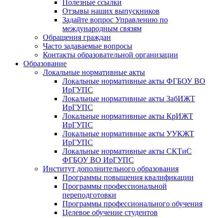
Полезные ссылки
Отзывы наших выпускников
Задайте вопрос Управлению по
международным связям
Обращения граждан
Часто задаваемые вопросы
Контакты образовательной организации
Образование
Локальные нормативные акты
Локальные нормативные акты ФГБОУ ВО
ИрГУПС
Локальные нормативные акты ЗабИЖТ
ИрГУПС
Локальные нормативные акты КрИЖТ
ИрГУПС
Локальные нормативные акты УУКЖТ
ИрГУПС
Локальные нормативные акты СКТиС
ФГБОУ ВО ИрГУПС
Институт дополнительного образования
Программы повышения квалификации
Программы профессиональной
переподготовки
Программы профессионального обучения
Целевое обучение студентов