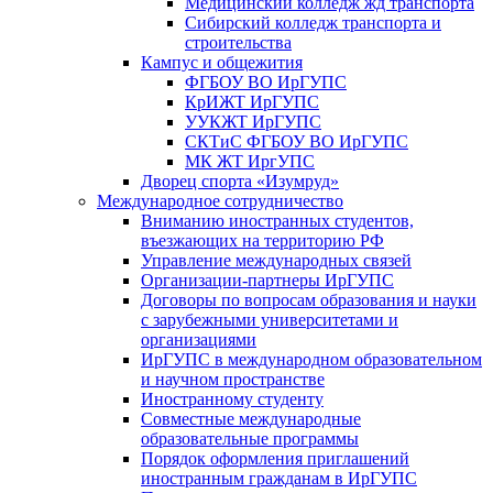
Медицинский колледж жд транспорта
Сибирский колледж транспорта и
строительства
Кампус и общежития
ФГБОУ ВО ИрГУПС
КрИЖТ ИрГУПС
УУКЖТ ИрГУПС
СКТиС ФГБОУ ВО ИрГУПС
МК ЖТ ИргУПС
Дворец спорта «Изумруд»
Международное сотрудничество
Вниманию иностранных студентов,
въезжающих на территорию РФ
Управление международных связей
Организации-партнеры ИрГУПС
Договоры по вопросам образования и науки
с зарубежными университетами и
организациями
ИрГУПС в международном образовательном
и научном пространстве
Иностранному студенту
Совместные международные
образовательные программы
Порядок оформления приглашений
иностранным гражданам в ИрГУПС