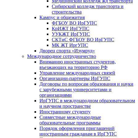
Медицинский колледж жд транспорта
Сибирский колледж транспорта и
строительства
Кампус и общежития
ФГБОУ ВО ИрГУПС
КрИЖТ ИрГУПС
УУКЖТ ИрГУПС
СКТиС ФГБОУ ВО ИрГУПС
МК ЖТ ИргУПС
Дворец спорта «Изумруд»
Международное сотрудничество
Вниманию иностранных студентов,
въезжающих на территорию РФ
Управление международных связей
Организации-партнеры ИрГУПС
Договоры по вопросам образования и науки
с зарубежными университетами и
организациями
ИрГУПС в международном образовательном
и научном пространстве
Иностранному студенту
Совместные международные
образовательные программы
Порядок оформления приглашений
иностранным гражданам в ИрГУПС