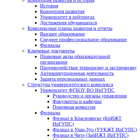
Концепция развития и история
История
Концепция развития
Университет в рейтингах
Достижения обучающихся
Комплексные планы развития и отчеты
Высшее образование
Среднее профессиональное образование
Филиалы
Ключевые документы
Правовые акты образовательной
организации
Противодействие терроризму и экстремизму
Антикоррупционная деятельность
Защита персональных данных
Структура университетского комплекса
Университет ФГБОУ ВО ИрГУПС
Руководство и органы управления
Факультеты и кафедры
Приемная комиссия
Филиалы
Филиал в Красноярске (КрИЖТ
ИрГУПС)
Филиал в Улан-Удэ (УУКЖТ ИрГУПС)
Филиал в Чите (ЗабИЖТ ИрГУПС)