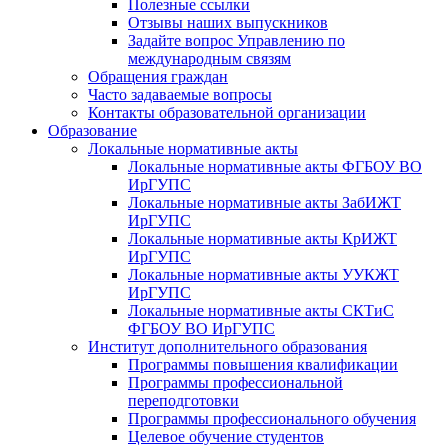
Полезные ссылки
Отзывы наших выпускников
Задайте вопрос Управлению по
международным связям
Обращения граждан
Часто задаваемые вопросы
Контакты образовательной организации
Образование
Локальные нормативные акты
Локальные нормативные акты ФГБОУ ВО
ИрГУПС
Локальные нормативные акты ЗабИЖТ
ИрГУПС
Локальные нормативные акты КрИЖТ
ИрГУПС
Локальные нормативные акты УУКЖТ
ИрГУПС
Локальные нормативные акты СКТиС
ФГБОУ ВО ИрГУПС
Институт дополнительного образования
Программы повышения квалификации
Программы профессиональной
переподготовки
Программы профессионального обучения
Целевое обучение студентов