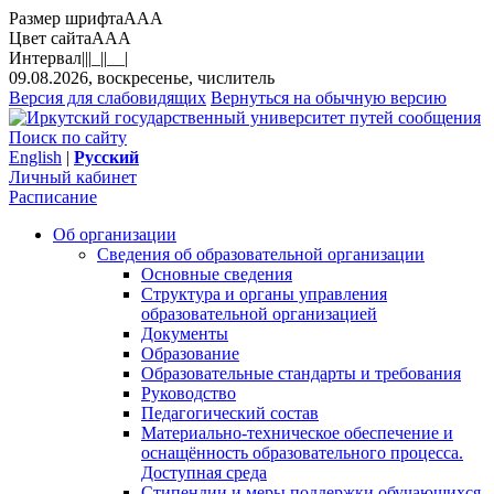
Размер шрифта
A
A
A
Цвет сайта
A
A
A
Интервал
||
|_|
|__|
09.08.2026, воскресенье, числитель
Версия для слабовидящих
Вернуться на обычную версию
Поиск по сайту
English
|
Русский
Личный кабинет
Расписание
Об организации
Сведения об образовательной организации
Основные сведения
Структура и органы управления
образовательной организацией
Документы
Образование
Образовательные стандарты и требования
Руководство
Педагогический состав
Материально-техническое обеспечение и
оснащённость образовательного процесса.
Доступная среда
Стипендии и меры поддержки обучающихся