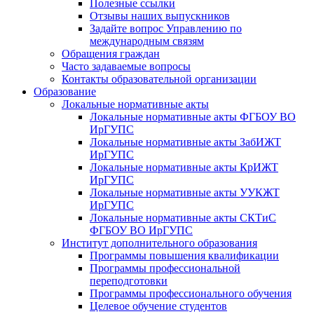
Полезные ссылки
Отзывы наших выпускников
Задайте вопрос Управлению по
международным связям
Обращения граждан
Часто задаваемые вопросы
Контакты образовательной организации
Образование
Локальные нормативные акты
Локальные нормативные акты ФГБОУ ВО
ИрГУПС
Локальные нормативные акты ЗабИЖТ
ИрГУПС
Локальные нормативные акты КрИЖТ
ИрГУПС
Локальные нормативные акты УУКЖТ
ИрГУПС
Локальные нормативные акты СКТиС
ФГБОУ ВО ИрГУПС
Институт дополнительного образования
Программы повышения квалификации
Программы профессиональной
переподготовки
Программы профессионального обучения
Целевое обучение студентов