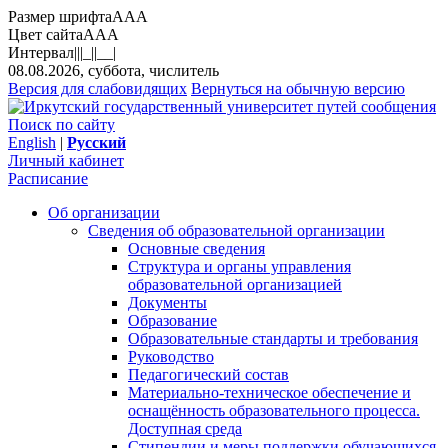
Размер шрифта
A
A
A
Цвет сайта
A
A
A
Интервал
||
|_|
|__|
08.08.2026, суббота, числитель
Версия для слабовидящих
Вернуться на обычную версию
Поиск по сайту
English
|
Русский
Личный кабинет
Расписание
Об организации
Сведения об образовательной организации
Основные сведения
Структура и органы управления
образовательной организацией
Документы
Образование
Образовательные стандарты и требования
Руководство
Педагогический состав
Материально-техническое обеспечение и
оснащённость образовательного процесса.
Доступная среда
Стипендии и меры поддержки обучающихся