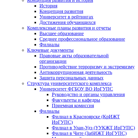
Концепция развития и история
История
Концепция развития
Университет в рейтингах
Достижения обучающихся
Комплексные планы развития и отчеты
Высшее образование
Среднее профессиональное образование
Филиалы
Ключевые документы
Правовые акты образовательной
организации
Противодействие терроризму и экстремизму
Антикоррупционная деятельность
Защита персональных данных
Структура университетского комплекса
Университет ФГБОУ ВО ИрГУПС
Руководство и органы управления
Факультеты и кафедры
Приемная комиссия
Филиалы
Филиал в Красноярске (КрИЖТ
ИрГУПС)
Филиал в Улан-Удэ (УУКЖТ ИрГУПС)
Филиал в Чите (ЗабИЖТ ИрГУПС)