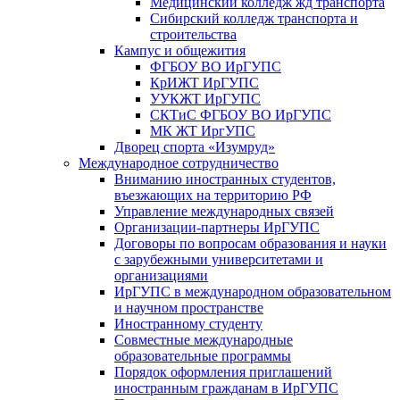
Медицинский колледж жд транспорта
Сибирский колледж транспорта и
строительства
Кампус и общежития
ФГБОУ ВО ИрГУПС
КрИЖТ ИрГУПС
УУКЖТ ИрГУПС
СКТиС ФГБОУ ВО ИрГУПС
МК ЖТ ИргУПС
Дворец спорта «Изумруд»
Международное сотрудничество
Вниманию иностранных студентов,
въезжающих на территорию РФ
Управление международных связей
Организации-партнеры ИрГУПС
Договоры по вопросам образования и науки
с зарубежными университетами и
организациями
ИрГУПС в международном образовательном
и научном пространстве
Иностранному студенту
Совместные международные
образовательные программы
Порядок оформления приглашений
иностранным гражданам в ИрГУПС