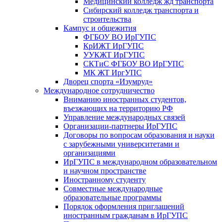
Медицинский колледж жд транспорта
Сибирский колледж транспорта и
строительства
Кампус и общежития
ФГБОУ ВО ИрГУПС
КрИЖТ ИрГУПС
УУКЖТ ИрГУПС
СКТиС ФГБОУ ВО ИрГУПС
МК ЖТ ИргУПС
Дворец спорта «Изумруд»
Международное сотрудничество
Вниманию иностранных студентов,
въезжающих на территорию РФ
Управление международных связей
Организации-партнеры ИрГУПС
Договоры по вопросам образования и науки
с зарубежными университетами и
организациями
ИрГУПС в международном образовательном
и научном пространстве
Иностранному студенту
Совместные международные
образовательные программы
Порядок оформления приглашений
иностранным гражданам в ИрГУПС