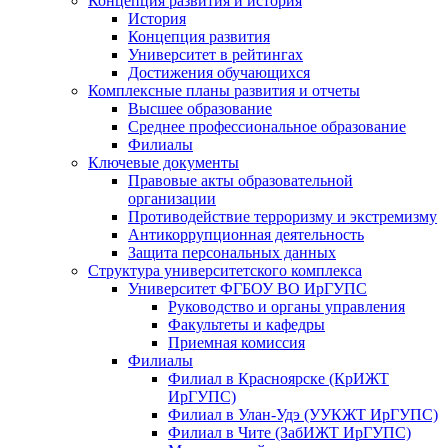
Концепция развития и история
История
Концепция развития
Университет в рейтингах
Достижения обучающихся
Комплексные планы развития и отчеты
Высшее образование
Среднее профессиональное образование
Филиалы
Ключевые документы
Правовые акты образовательной
организации
Противодействие терроризму и экстремизму
Антикоррупционная деятельность
Защита персональных данных
Структура университетского комплекса
Университет ФГБОУ ВО ИрГУПС
Руководство и органы управления
Факультеты и кафедры
Приемная комиссия
Филиалы
Филиал в Красноярске (КрИЖТ
ИрГУПС)
Филиал в Улан-Удэ (УУКЖТ ИрГУПС)
Филиал в Чите (ЗабИЖТ ИрГУПС)