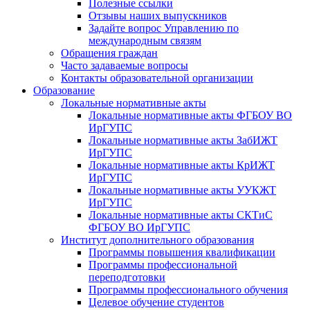
Полезные ссылки
Отзывы наших выпускников
Задайте вопрос Управлению по
международным связям
Обращения граждан
Часто задаваемые вопросы
Контакты образовательной организации
Образование
Локальные нормативные акты
Локальные нормативные акты ФГБОУ ВО
ИрГУПС
Локальные нормативные акты ЗабИЖТ
ИрГУПС
Локальные нормативные акты КрИЖТ
ИрГУПС
Локальные нормативные акты УУКЖТ
ИрГУПС
Локальные нормативные акты СКТиС
ФГБОУ ВО ИрГУПС
Институт дополнительного образования
Программы повышения квалификации
Программы профессиональной
переподготовки
Программы профессионального обучения
Целевое обучение студентов