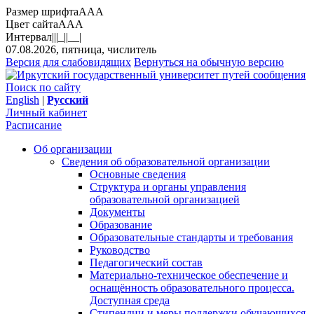
Размер шрифта
A
A
A
Цвет сайта
A
A
A
Интервал
||
|_|
|__|
07.08.2026, пятница, числитель
Версия для слабовидящих
Вернуться на обычную версию
Поиск по сайту
English
|
Русский
Личный кабинет
Расписание
Об организации
Сведения об образовательной организации
Основные сведения
Структура и органы управления
образовательной организацией
Документы
Образование
Образовательные стандарты и требования
Руководство
Педагогический состав
Материально-техническое обеспечение и
оснащённость образовательного процесса.
Доступная среда
Стипендии и меры поддержки обучающихся