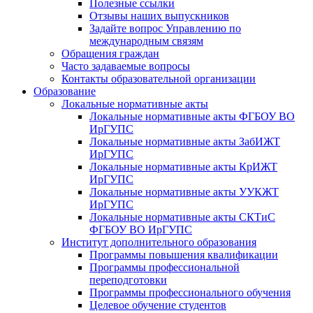
Полезные ссылки
Отзывы наших выпускников
Задайте вопрос Управлению по
международным связям
Обращения граждан
Часто задаваемые вопросы
Контакты образовательной организации
Образование
Локальные нормативные акты
Локальные нормативные акты ФГБОУ ВО
ИрГУПС
Локальные нормативные акты ЗабИЖТ
ИрГУПС
Локальные нормативные акты КрИЖТ
ИрГУПС
Локальные нормативные акты УУКЖТ
ИрГУПС
Локальные нормативные акты СКТиС
ФГБОУ ВО ИрГУПС
Институт дополнительного образования
Программы повышения квалификации
Программы профессиональной
переподготовки
Программы профессионального обучения
Целевое обучение студентов