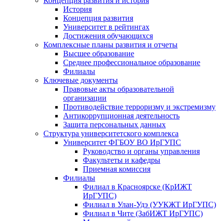
Концепция развития и история
История
Концепция развития
Университет в рейтингах
Достижения обучающихся
Комплексные планы развития и отчеты
Высшее образование
Среднее профессиональное образование
Филиалы
Ключевые документы
Правовые акты образовательной
организации
Противодействие терроризму и экстремизму
Антикоррупционная деятельность
Защита персональных данных
Структура университетского комплекса
Университет ФГБОУ ВО ИрГУПС
Руководство и органы управления
Факультеты и кафедры
Приемная комиссия
Филиалы
Филиал в Красноярске (КрИЖТ
ИрГУПС)
Филиал в Улан-Удэ (УУКЖТ ИрГУПС)
Филиал в Чите (ЗабИЖТ ИрГУПС)