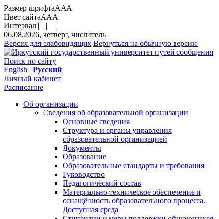
Размер шрифта
A
A
A
Цвет сайта
A
A
A
Интервал
||
|_|
|__|
06.08.2026, четверг, числитель
Версия для слабовидящих
Вернуться на обычную версию
Поиск по сайту
English
|
Русский
Личный кабинет
Расписание
Об организации
Сведения об образовательной организации
Основные сведения
Структура и органы управления
образовательной организацией
Документы
Образование
Образовательные стандарты и требования
Руководство
Педагогический состав
Материально-техническое обеспечение и
оснащённость образовательного процесса.
Доступная среда
Стипендии и меры поддержки обучающихся