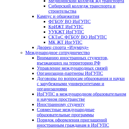
Медицинский колледж жд транспорта
Сибирский колледж транспорта и
строительства
Кампус и общежития
ФГБОУ ВО ИрГУПС
КрИЖТ ИрГУПС
УУКЖТ ИрГУПС
СКТиС ФГБОУ ВО ИрГУПС
МК ЖТ ИргУПС
Дворец спорта «Изумруд»
Международное сотрудничество
Вниманию иностранных студентов,
въезжающих на территорию РФ
Управление международных связей
Организации-партнеры ИрГУПС
Договоры по вопросам образования и науки
с зарубежными университетами и
организациями
ИрГУПС в международном образовательном
и научном пространстве
Иностранному студенту
Совместные международные
образовательные программы
Порядок оформления приглашений
иностранным гражданам в ИрГУПС