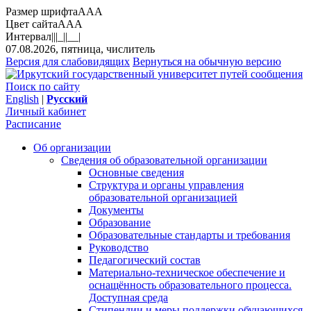
Размер шрифта
A
A
A
Цвет сайта
A
A
A
Интервал
||
|_|
|__|
07.08.2026, пятница, числитель
Версия для слабовидящих
Вернуться на обычную версию
Поиск по сайту
English
|
Русский
Личный кабинет
Расписание
Об организации
Сведения об образовательной организации
Основные сведения
Структура и органы управления
образовательной организацией
Документы
Образование
Образовательные стандарты и требования
Руководство
Педагогический состав
Материально-техническое обеспечение и
оснащённость образовательного процесса.
Доступная среда
Стипендии и меры поддержки обучающихся