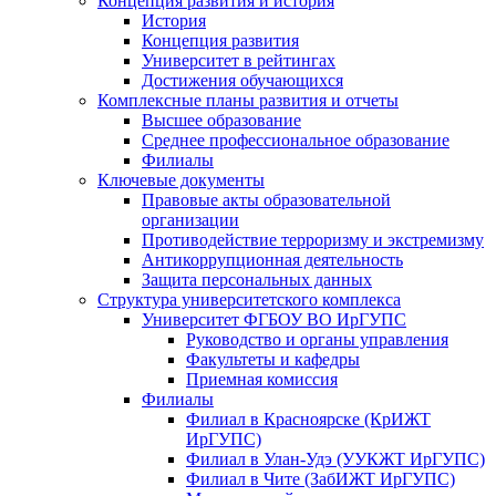
Концепция развития и история
История
Концепция развития
Университет в рейтингах
Достижения обучающихся
Комплексные планы развития и отчеты
Высшее образование
Среднее профессиональное образование
Филиалы
Ключевые документы
Правовые акты образовательной
организации
Противодействие терроризму и экстремизму
Антикоррупционная деятельность
Защита персональных данных
Структура университетского комплекса
Университет ФГБОУ ВО ИрГУПС
Руководство и органы управления
Факультеты и кафедры
Приемная комиссия
Филиалы
Филиал в Красноярске (КрИЖТ
ИрГУПС)
Филиал в Улан-Удэ (УУКЖТ ИрГУПС)
Филиал в Чите (ЗабИЖТ ИрГУПС)