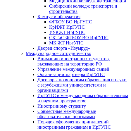
Медицинский колледж жд транспорта
Сибирский колледж транспорта и
строительства
Кампус и общежития
ФГБОУ ВО ИрГУПС
КрИЖТ ИрГУПС
УУКЖТ ИрГУПС
СКТиС ФГБОУ ВО ИрГУПС
МК ЖТ ИргУПС
Дворец спорта «Изумруд»
Международное сотрудничество
Вниманию иностранных студентов,
въезжающих на территорию РФ
Управление международных связей
Организации-партнеры ИрГУПС
Договоры по вопросам образования и науки
с зарубежными университетами и
организациями
ИрГУПС в международном образовательном
и научном пространстве
Иностранному студенту
Совместные международные
образовательные программы
Порядок оформления приглашений
иностранным гражданам в ИрГУПС