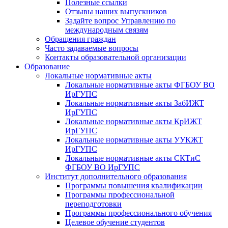
Полезные ссылки
Отзывы наших выпускников
Задайте вопрос Управлению по
международным связям
Обращения граждан
Часто задаваемые вопросы
Контакты образовательной организации
Образование
Локальные нормативные акты
Локальные нормативные акты ФГБОУ ВО
ИрГУПС
Локальные нормативные акты ЗабИЖТ
ИрГУПС
Локальные нормативные акты КрИЖТ
ИрГУПС
Локальные нормативные акты УУКЖТ
ИрГУПС
Локальные нормативные акты СКТиС
ФГБОУ ВО ИрГУПС
Институт дополнительного образования
Программы повышения квалификации
Программы профессиональной
переподготовки
Программы профессионального обучения
Целевое обучение студентов