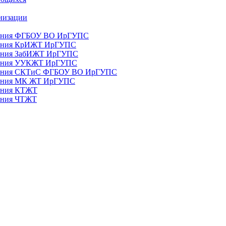
анизации
ования ФГБОУ ВО ИрГУПС
ования КрИЖТ ИрГУПС
ования ЗабИЖТ ИрГУПС
зования УУКЖТ ИрГУПС
зования СКТиС ФГБОУ ВО ИрГУПС
ования МК ЖТ ИрГУПС
вания КТЖТ
вания ЧТЖТ