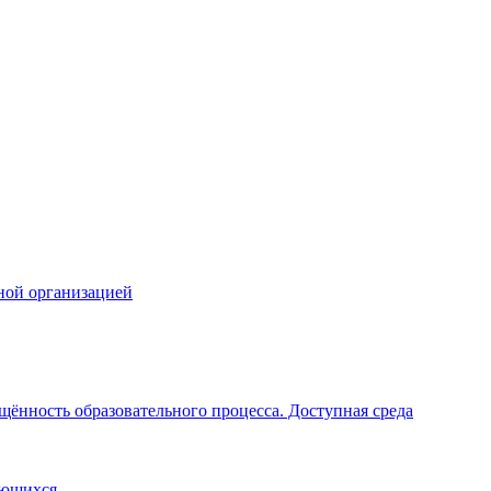
ной организацией
щённость образовательного процесса. Доступная среда
ающихся