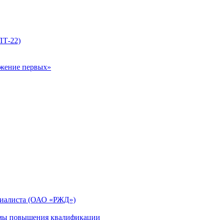
ПТ-22)
ижение первых»
циалиста (ОАО «РЖД»)
мы повышения квалификации