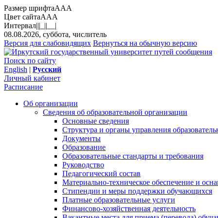
Размер шрифта
A
A
A
Цвет сайта
A
A
A
Интервал
||
|_|
|__|
08.08.2026, суббота, числитель
Версия для слабовидящих
Вернуться на обычную версию
Поиск по сайту
English
|
Русский
Личный кабинет
Расписание
Об организации
Сведения об образовательной организации
Основные сведения
Структура и органы управления образователь
Документы
Образование
Образовательные стандарты и требования
Руководство
Педагогический состав
Материально-техническое обеспечение и осна
Стипендии и меры поддержки обучающихся
Платные образовательные услуги
Финансово-хозяйственная деятельность
Вакантные места для приема (перевода) обуч