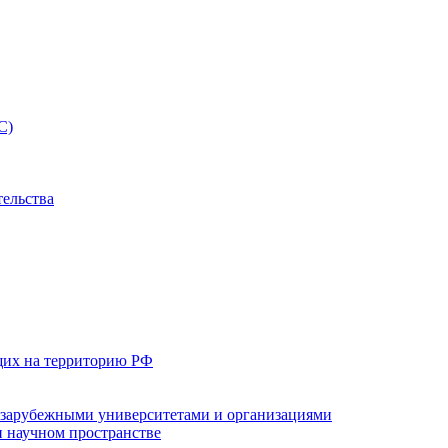
С)
тельства
щих на территорию РФ
с зарубежными университетами и организациями
 научном пространстве