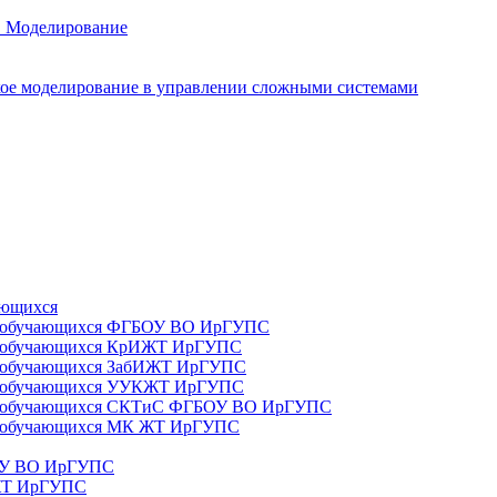
. Моделирование
ое моделирование в управлении сложными системами
ающихся
да) обучающихся ФГБОУ ВО ИрГУПС
да) обучающихся КрИЖТ ИрГУПС
а) обучающихся ЗабИЖТ ИрГУПС
да) обучающихся УУКЖТ ИрГУПС
да) обучающихся СКТиС ФГБОУ ВО ИрГУПС
а) обучающихся МК ЖТ ИрГУПС
БОУ ВО ИрГУПС
ИЖТ ИрГУПС