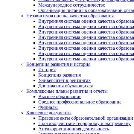
Международное сотрудничество
Организация питания в образовательной орг
Независимая оценка качества образования
Внутренняя система оценки качества образ
Внутренняя система оценки качества образ
Внутренняя система оценки качества образ
Внутренняя система оценки качества обра
Внутренняя система оценки качества обра
Внутренняя система оценки качества образ
Внутренняя система оценки качества образо
Внутренняя система оценки качества образо
Концепция развития и история
История
Концепция развития
Университет в рейтингах
Достижения обучающихся
Комплексные планы развития и отчеты
Высшее образование
Среднее профессиональное образование
Филиалы
Ключевые документы
Правовые акты образовательной организации
Противодействие терроризму и экстремизму
Антикоррупционная деятельность