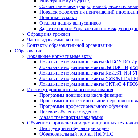
Иностранному студенту
Совместные международные образовательны
Порядок оформления приглашений иностран
Полезные ссылки
Отзывы наших выпускников
Задайте вопрос Управлению по международн
Обращения граждан
Часто задаваемые вопросы
Контакты образовательной организации
Образование
Локальные нормативные акты
Локальные нормативные акты ФГБОУ ВО И
Локальные нормативные акты ЗабИЖТ ИрГ
Локальные нормативные акты КрИЖТ ИрГУ
Локальные нормативные акты УУКЖТ ИрГ
Локальные нормативные акты СКТиС ФГБ
Институт дополнительного образования
Программы повышения квалификации
Программы профессиональной переподготов
Программы профессионального обучения
Целевое обучение студентов
Малая транспортная академия
Обучение с применением дистанционных технолог
Инструкции и обучающие видео
Образовательный портал ИрГУПС