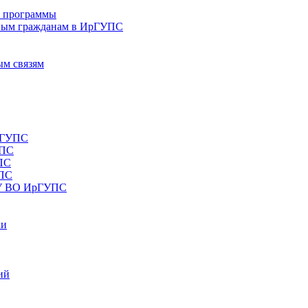
е программы
ным гражданам в ИрГУПС
ым связям
рГУПС
УПС
ПС
УПС
ОУ ВО ИрГУПС
ки
ий