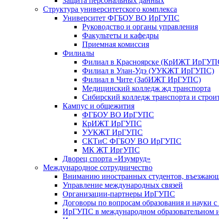
Защита персональных данных
Структура университетского комплекса
Университет ФГБОУ ВО ИрГУПС
Руководство и органы управления
Факультеты и кафедры
Приемная комиссия
Филиалы
Филиал в Красноярске (КрИЖТ ИрГУП
Филиал в Улан-Удэ (УУКЖТ ИрГУПС)
Филиал в Чите (ЗабИЖТ ИрГУПС)
Медицинский колледж жд транспорта
Сибирский колледж транспорта и строи
Кампус и общежития
ФГБОУ ВО ИрГУПС
КрИЖТ ИрГУПС
УУКЖТ ИрГУПС
СКТиС ФГБОУ ВО ИрГУПС
МК ЖТ ИргУПС
Дворец спорта «Изумруд»
Международное сотрудничество
Вниманию иностранных студентов, въезжаю
Управление международных связей
Организации-партнеры ИрГУПС
Договоры по вопросам образования и науки 
ИрГУПС в международном образовательном и