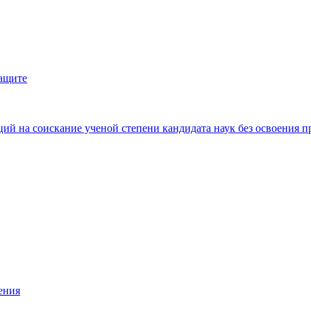
защите
ий на соискание ученой степени кандидата наук без освоения п
ения