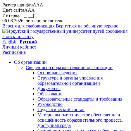
Размер шрифта
A
A
A
Цвет сайта
A
A
A
Интервал
||
|_|
|__|
06.08.2026, четверг, числитель
Версия для слабовидящих
Вернуться на обычную версию
Поиск по сайту
English
|
Русский
Личный кабинет
Расписание
Об организации
Сведения об образовательной организации
Основные сведения
Структура и органы управления
образовательной организацией
Документы
Образование
Образовательные стандарты и требования
Руководство
Педагогический состав
Материально-техническое обеспечение и
оснащённость образовательного процесса.
Доступная среда
Стипендии и меры поддержки обучающихся