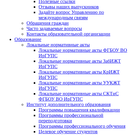
Полезные ссылки
Отзывы наших выпускников
Задайте вопрос Управлению по
международным связям
Обращения граждан
Часто задаваемые вопросы
Контакты образовательной организации
Образование
Локальные нормативные акты
Локальные нормативные акты ФГБОУ ВО
ИрГУПС
Локальные нормативные акты ЗабИЖТ
ИрГУПС
Локальные нормативные акты КрИЖТ
ИрГУПС
Локальные нормативные акты УУКЖТ
ИрГУПС
Локальные нормативные акты СКТиС
ФГБОУ ВО ИрГУПС
Институт дополнительного образования
Программы повышения квалификации
Программы профессиональной
переподготовки
Программы профессионального обучения
Целевое обучение студентов