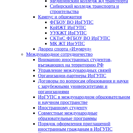
Медицинский колледж жд транспорта
Сибирский колледж транспорта и
строительства
Кампус и общежития
ФГБОУ ВО ИрГУПС
КрИЖТ ИрГУПС
УУКЖТ ИрГУПС
СКТиС ФГБОУ ВО ИрГУПС
МК ЖТ ИргУПС
Дворец спорта «Изумруд»
Международное сотрудничество
Вниманию иностранных студентов,
въезжающих на территорию РФ
Управление международных связей
Организации-партнеры ИрГУПС
Договоры по вопросам образования и науки
с зарубежными университетами и
организациями
ИрГУПС в международном образовательном
и научном пространстве
Иностранному студенту
Совместные международные
образовательные программы
Порядок оформления приглашений
иностранным гражданам в ИрГУПС