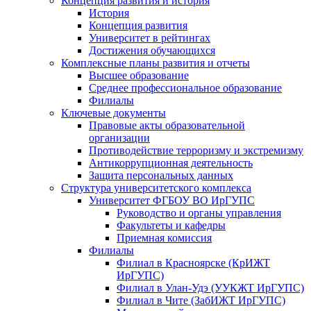
Концепция развития и история
История
Концепция развития
Университет в рейтингах
Достижения обучающихся
Комплексные планы развития и отчеты
Высшее образование
Среднее профессиональное образование
Филиалы
Ключевые документы
Правовые акты образовательной
организации
Противодействие терроризму и экстремизму
Антикоррупционная деятельность
Защита персональных данных
Структура университетского комплекса
Университет ФГБОУ ВО ИрГУПС
Руководство и органы управления
Факультеты и кафедры
Приемная комиссия
Филиалы
Филиал в Красноярске (КрИЖТ
ИрГУПС)
Филиал в Улан-Удэ (УУКЖТ ИрГУПС)
Филиал в Чите (ЗабИЖТ ИрГУПС)