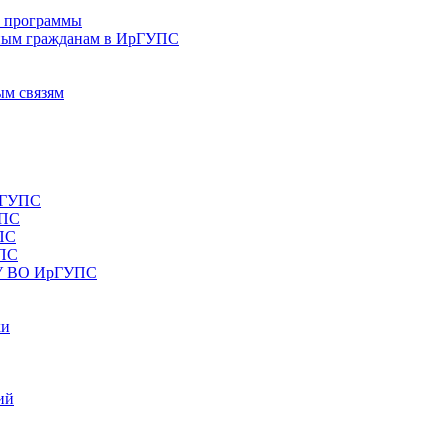
е программы
ным гражданам в ИрГУПС
ым связям
рГУПС
УПС
ПС
УПС
ОУ ВО ИрГУПС
ки
ий