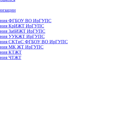
анизации
ования ФГБОУ ВО ИрГУПС
ования КрИЖТ ИрГУПС
ования ЗабИЖТ ИрГУПС
зования УУКЖТ ИрГУПС
зования СКТиС ФГБОУ ВО ИрГУПС
ования МК ЖТ ИрГУПС
вания КТЖТ
вания ЧТЖТ