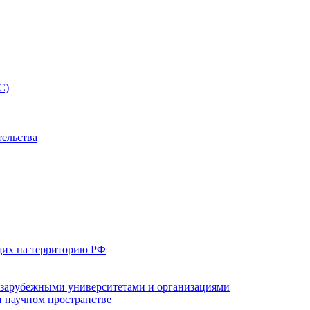
С)
тельства
щих на территорию РФ
с зарубежными университетами и организациями
 научном пространстве