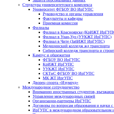
Защита персональных данных
Структура университетского комплекса
Университет ФГБОУ ВО ИрГУПС
Руководство и органы управления
Факультеты и кафедры
Приемная комиссия
Филиалы
Филиал в Красноярске (КрИЖТ ИрГУП
Филиал в Улан-Удэ (УУКЖТ ИрГУПС)
Филиал в Чите (ЗабИЖТ ИрГУПС)
Медицинский колледж жд транспорта
Сибирский колледж транспорта и строи
Кампус и общежития
ФГБОУ ВО ИрГУПС
КрИЖТ ИрГУПС
УУКЖТ ИрГУПС
СКТиС ФГБОУ ВО ИрГУПС
МК ЖТ ИргУПС
Дворец спорта «Изумруд»
Международное сотрудничество
Вниманию иностранных студентов, въезжаю
Управление международных связей
Организации-партнеры ИрГУПС
Договоры по вопросам образования и науки 
ИрГУПС в международном образовательном и