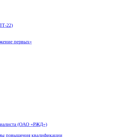
ПТ-22)
ижение первых»
циалиста (ОАО «РЖД»)
мы повышения квалификации