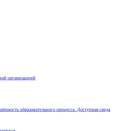
ной организацией
щённость образовательного процесса. Доступная среда
ающихся