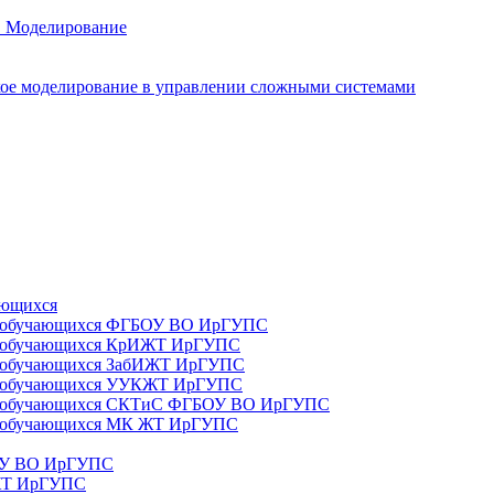
. Моделирование
ое моделирование в управлении сложными системами
ающихся
да) обучающихся ФГБОУ ВО ИрГУПС
да) обучающихся КрИЖТ ИрГУПС
а) обучающихся ЗабИЖТ ИрГУПС
да) обучающихся УУКЖТ ИрГУПС
да) обучающихся СКТиС ФГБОУ ВО ИрГУПС
а) обучающихся МК ЖТ ИрГУПС
БОУ ВО ИрГУПС
ИЖТ ИрГУПС