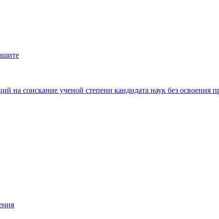
защите
ий на соискание ученой степени кандидата наук без освоения п
ения