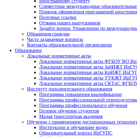
Иностранному студенту
Совместные международные образовательны
Порядок оформления приглашений иностран
Полезные ссылки
Отзывы наших выпускников
Задайте вопрос Управлению по международн
Обращения граждан
Часто задаваемые вопросы
Контакты образовательной организации
Образование
Локальные нормативные акты
Локальные нормативные акты ФГБОУ ВО И
Локальные нормативные акты ЗабИЖТ ИрГ
Локальные нормативные акты КрИЖТ ИрГУ
Локальные нормативные акты УУКЖТ ИрГ
Локальные нормативные акты СКТиС ФГБ
Институт дополнительного образования
Программы повышения квалификации
Программы профессиональной переподготов
Программы профессионального обучения
Целевое обучение студентов
Малая транспортная академия
Обучение с применением дистанционных технолог
Инструкции и обучающие видео
Образовательный портал ИрГУПС