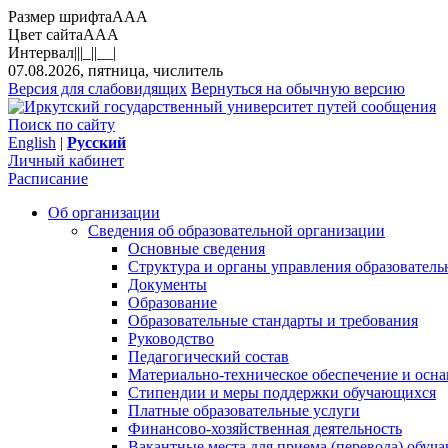
Размер шрифта
A
A
A
Цвет сайта
A
A
A
Интервал
||
|_|
|__|
07.08.2026, пятница, числитель
Версия для слабовидящих
Вернуться на обычную версию
Поиск по сайту
English
|
Русский
Личный кабинет
Расписание
Об организации
Сведения об образовательной организации
Основные сведения
Структура и органы управления образователь
Документы
Образование
Образовательные стандарты и требования
Руководство
Педагогический состав
Материально-техническое обеспечение и осна
Стипендии и меры поддержки обучающихся
Платные образовательные услуги
Финансово-хозяйственная деятельность
Вакантные места для приема (перевода) обуч