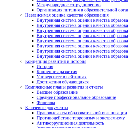
Международное сотрудничество
Организация питания в образовательной орг
Независимая оценка качества образования
Внутренняя система оценки качества образ
Внутренняя система оценки качества образ
Внутренняя система оценки качества образ
Внутренняя система оценки качества обра
Внутренняя система оценки качества обра
Внутренняя система оценки качества образ
Внутренняя система оценки качества образо
Внутренняя система оценки качества образо
Концепция развития и история
История
Концепция развития
Университет в рейтингах
Достижения обучающихся
Комплексные планы развития и отчеты
Высшее образование
Среднее профессиональное образование
Филиалы
Ключевые документы
Правовые акты образовательной организации
Противодействие терроризму и экстремизму
Антикоррупционная деятельность