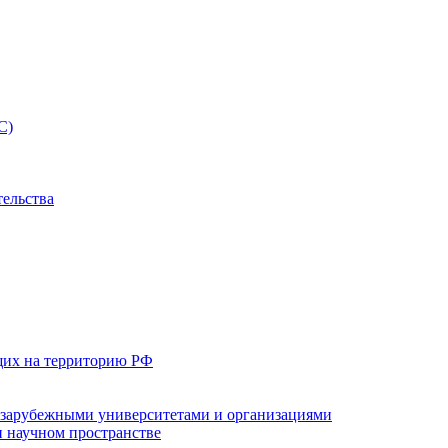
С)
тельства
щих на территорию РФ
с зарубежными университетами и организациями
 научном пространстве