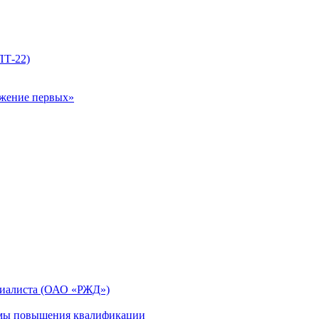
ПТ-22)
ижение первых»
циалиста (ОАО «РЖД»)
мы повышения квалификации