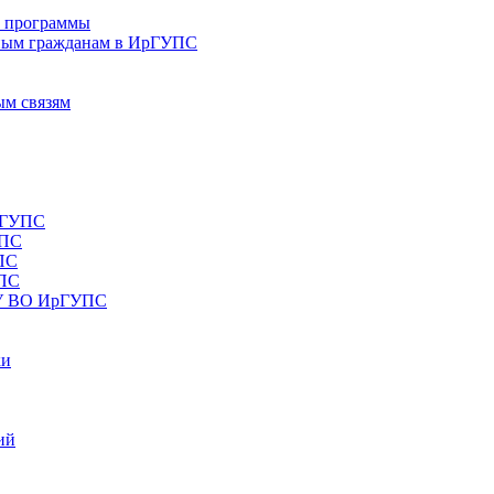
е программы
ным гражданам в ИрГУПС
ым связям
рГУПС
УПС
ПС
УПС
ОУ ВО ИрГУПС
ки
ий