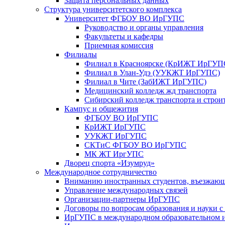
Защита персональных данных
Структура университетского комплекса
Университет ФГБОУ ВО ИрГУПС
Руководство и органы управления
Факультеты и кафедры
Приемная комиссия
Филиалы
Филиал в Красноярске (КрИЖТ ИрГУП
Филиал в Улан-Удэ (УУКЖТ ИрГУПС)
Филиал в Чите (ЗабИЖТ ИрГУПС)
Медицинский колледж жд транспорта
Сибирский колледж транспорта и строи
Кампус и общежития
ФГБОУ ВО ИрГУПС
КрИЖТ ИрГУПС
УУКЖТ ИрГУПС
СКТиС ФГБОУ ВО ИрГУПС
МК ЖТ ИргУПС
Дворец спорта «Изумруд»
Международное сотрудничество
Вниманию иностранных студентов, въезжаю
Управление международных связей
Организации-партнеры ИрГУПС
Договоры по вопросам образования и науки 
ИрГУПС в международном образовательном и