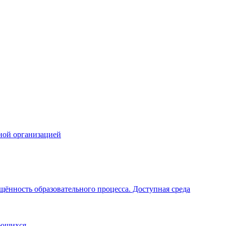
ной организацией
щённость образовательного процесса. Доступная среда
ающихся