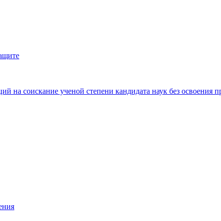
защите
ий на соискание ученой степени кандидата наук без освоения п
ения