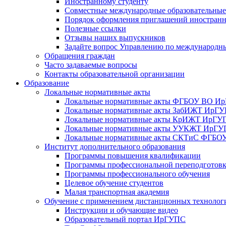
Иностранному студенту
Совместные международные образовательны
Порядок оформления приглашений иностран
Полезные ссылки
Отзывы наших выпускников
Задайте вопрос Управлению по международн
Обращения граждан
Часто задаваемые вопросы
Контакты образовательной организации
Образование
Локальные нормативные акты
Локальные нормативные акты ФГБОУ ВО И
Локальные нормативные акты ЗабИЖТ ИрГ
Локальные нормативные акты КрИЖТ ИрГУ
Локальные нормативные акты УУКЖТ ИрГ
Локальные нормативные акты СКТиС ФГБ
Институт дополнительного образования
Программы повышения квалификации
Программы профессиональной переподготов
Программы профессионального обучения
Целевое обучение студентов
Малая транспортная академия
Обучение с применением дистанционных технолог
Инструкции и обучающие видео
Образовательный портал ИрГУПС