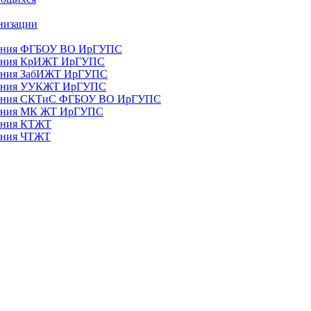
анизации
ования ФГБОУ ВО ИрГУПС
ования КрИЖТ ИрГУПС
ования ЗабИЖТ ИрГУПС
зования УУКЖТ ИрГУПС
зования СКТиС ФГБОУ ВО ИрГУПС
ования МК ЖТ ИрГУПС
вания КТЖТ
вания ЧТЖТ