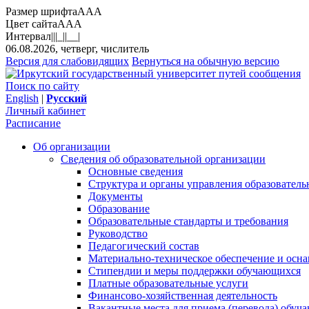
Размер шрифта
A
A
A
Цвет сайта
A
A
A
Интервал
||
|_|
|__|
06.08.2026, четверг, числитель
Версия для слабовидящих
Вернуться на обычную версию
Поиск по сайту
English
|
Русский
Личный кабинет
Расписание
Об организации
Сведения об образовательной организации
Основные сведения
Структура и органы управления образователь
Документы
Образование
Образовательные стандарты и требования
Руководство
Педагогический состав
Материально-техническое обеспечение и осна
Стипендии и меры поддержки обучающихся
Платные образовательные услуги
Финансово-хозяйственная деятельность
Вакантные места для приема (перевода) обуч