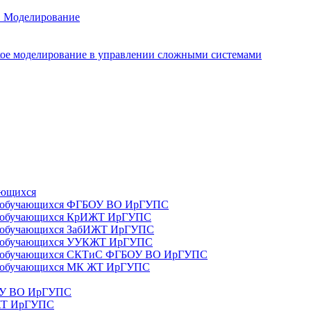
. Моделирование
ое моделирование в управлении сложными системами
ающихся
да) обучающихся ФГБОУ ВО ИрГУПС
да) обучающихся КрИЖТ ИрГУПС
а) обучающихся ЗабИЖТ ИрГУПС
да) обучающихся УУКЖТ ИрГУПС
да) обучающихся СКТиС ФГБОУ ВО ИрГУПС
а) обучающихся МК ЖТ ИрГУПС
БОУ ВО ИрГУПС
ИЖТ ИрГУПС