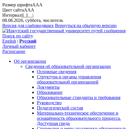
Размер шрифта
A
A
A
Цвет сайта
A
A
A
Интервал
||
|_|
|__|
08.08.2026, суббота, числитель
Версия для слабовидящих
Вернуться на обычную версию
Поиск по сайту
English
|
Русский
Личный кабинет
Расписание
Об организации
Сведения об образовательной организации
Основные сведения
Структура и органы управления
образовательной организацией
Документы
Образование
Образовательные стандарты и требования
Руководство
Педагогический состав
Материально-техническое обеспечение и
оснащённость образовательного процесса.
Доступная среда
Стипендии и меры поддержки обучающихся