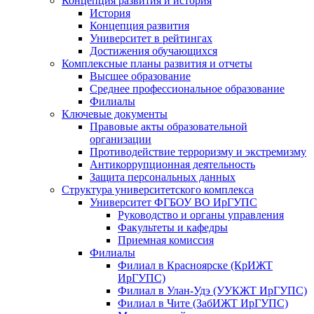
Концепция развития и история
История
Концепция развития
Университет в рейтингах
Достижения обучающихся
Комплексные планы развития и отчеты
Высшее образование
Среднее профессиональное образование
Филиалы
Ключевые документы
Правовые акты образовательной
организации
Противодействие терроризму и экстремизму
Антикоррупционная деятельность
Защита персональных данных
Структура университетского комплекса
Университет ФГБОУ ВО ИрГУПС
Руководство и органы управления
Факультеты и кафедры
Приемная комиссия
Филиалы
Филиал в Красноярске (КрИЖТ
ИрГУПС)
Филиал в Улан-Удэ (УУКЖТ ИрГУПС)
Филиал в Чите (ЗабИЖТ ИрГУПС)