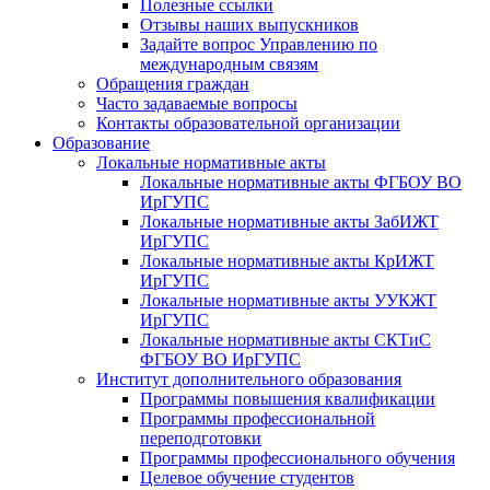
Полезные ссылки
Отзывы наших выпускников
Задайте вопрос Управлению по
международным связям
Обращения граждан
Часто задаваемые вопросы
Контакты образовательной организации
Образование
Локальные нормативные акты
Локальные нормативные акты ФГБОУ ВО
ИрГУПС
Локальные нормативные акты ЗабИЖТ
ИрГУПС
Локальные нормативные акты КрИЖТ
ИрГУПС
Локальные нормативные акты УУКЖТ
ИрГУПС
Локальные нормативные акты СКТиС
ФГБОУ ВО ИрГУПС
Институт дополнительного образования
Программы повышения квалификации
Программы профессиональной
переподготовки
Программы профессионального обучения
Целевое обучение студентов