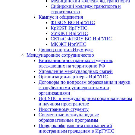
Медицинский колледж жд транспорта
Сибирский колледж транспорта и
строительства
Кампус и общежития
ФГБОУ ВО ИрГУПС
КрИЖТ ИрГУПС
УУКЖТ ИрГУПС
СКТиС ФГБОУ ВО ИрГУПС
МК ЖТ ИргУПС
Дворец спорта «Изумруд»
Международное сотрудничество
Вниманию иностранных студентов,
въезжающих на территорию РФ
Управление международных связей
Организации-партнеры ИрГУПС
Договоры по вопросам образования и науки
с зарубежными университетами и
организациями
ИрГУПС в международном образовательном
и научном пространстве
Иностранному студенту
Совместные международные
образовательные программы
Порядок оформления приглашений
иностранным гражданам в ИрГУПС