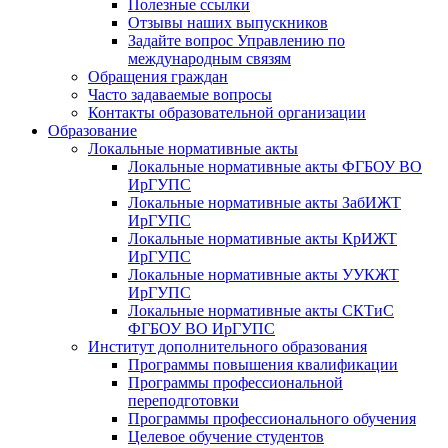
Полезные ссылки
Отзывы наших выпускников
Задайте вопрос Управлению по
международным связям
Обращения граждан
Часто задаваемые вопросы
Контакты образовательной организации
Образование
Локальные нормативные акты
Локальные нормативные акты ФГБОУ ВО
ИрГУПС
Локальные нормативные акты ЗабИЖТ
ИрГУПС
Локальные нормативные акты КрИЖТ
ИрГУПС
Локальные нормативные акты УУКЖТ
ИрГУПС
Локальные нормативные акты СКТиС
ФГБОУ ВО ИрГУПС
Институт дополнительного образования
Программы повышения квалификации
Программы профессиональной
переподготовки
Программы профессионального обучения
Целевое обучение студентов