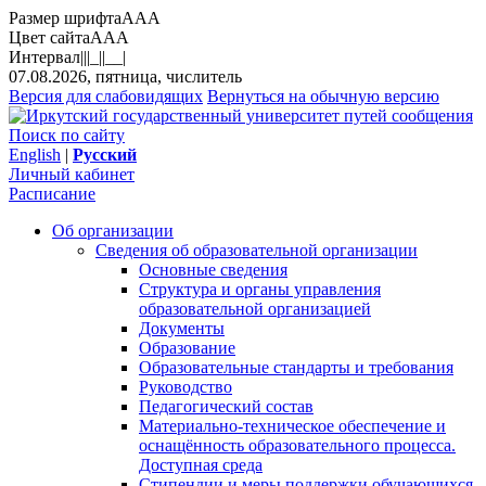
Размер шрифта
A
A
A
Цвет сайта
A
A
A
Интервал
||
|_|
|__|
07.08.2026, пятница, числитель
Версия для слабовидящих
Вернуться на обычную версию
Поиск по сайту
English
|
Русский
Личный кабинет
Расписание
Об организации
Сведения об образовательной организации
Основные сведения
Структура и органы управления
образовательной организацией
Документы
Образование
Образовательные стандарты и требования
Руководство
Педагогический состав
Материально-техническое обеспечение и
оснащённость образовательного процесса.
Доступная среда
Стипендии и меры поддержки обучающихся