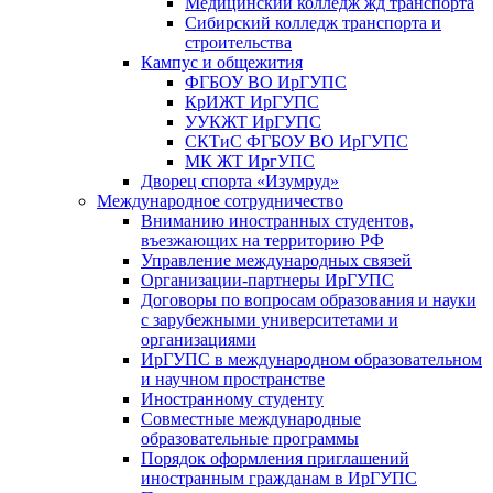
Медицинский колледж жд транспорта
Сибирский колледж транспорта и
строительства
Кампус и общежития
ФГБОУ ВО ИрГУПС
КрИЖТ ИрГУПС
УУКЖТ ИрГУПС
СКТиС ФГБОУ ВО ИрГУПС
МК ЖТ ИргУПС
Дворец спорта «Изумруд»
Международное сотрудничество
Вниманию иностранных студентов,
въезжающих на территорию РФ
Управление международных связей
Организации-партнеры ИрГУПС
Договоры по вопросам образования и науки
с зарубежными университетами и
организациями
ИрГУПС в международном образовательном
и научном пространстве
Иностранному студенту
Совместные международные
образовательные программы
Порядок оформления приглашений
иностранным гражданам в ИрГУПС