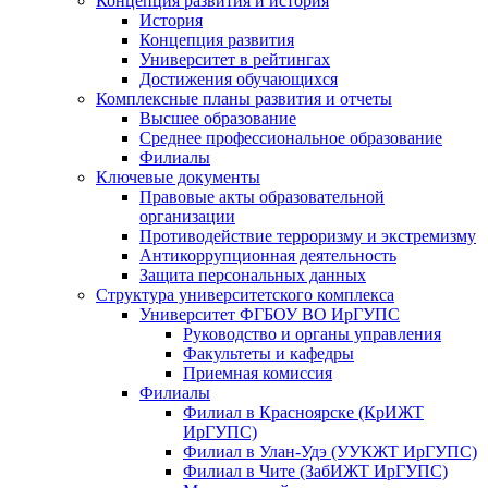
Концепция развития и история
История
Концепция развития
Университет в рейтингах
Достижения обучающихся
Комплексные планы развития и отчеты
Высшее образование
Среднее профессиональное образование
Филиалы
Ключевые документы
Правовые акты образовательной
организации
Противодействие терроризму и экстремизму
Антикоррупционная деятельность
Защита персональных данных
Структура университетского комплекса
Университет ФГБОУ ВО ИрГУПС
Руководство и органы управления
Факультеты и кафедры
Приемная комиссия
Филиалы
Филиал в Красноярске (КрИЖТ
ИрГУПС)
Филиал в Улан-Удэ (УУКЖТ ИрГУПС)
Филиал в Чите (ЗабИЖТ ИрГУПС)