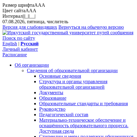
Размер шрифта
A
A
A
Цвет сайта
A
A
A
Интервал
||
|_|
|__|
07.08.2026, пятница, числитель
Версия для слабовидящих
Вернуться на обычную версию
Поиск по сайту
English
|
Русский
Личный кабинет
Расписание
Об организации
Сведения об образовательной организации
Основные сведения
Структура и органы управления
образовательной организацией
Документы
Образование
Образовательные стандарты и требования
Руководство
Педагогический состав
Материально-техническое обеспечение и
оснащённость образовательного процесса.
Доступная среда
Стипендии и меры поддержки обучающихся