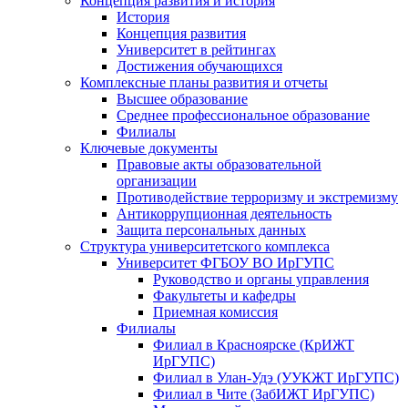
Концепция развития и история
История
Концепция развития
Университет в рейтингах
Достижения обучающихся
Комплексные планы развития и отчеты
Высшее образование
Среднее профессиональное образование
Филиалы
Ключевые документы
Правовые акты образовательной
организации
Противодействие терроризму и экстремизму
Антикоррупционная деятельность
Защита персональных данных
Структура университетского комплекса
Университет ФГБОУ ВО ИрГУПС
Руководство и органы управления
Факультеты и кафедры
Приемная комиссия
Филиалы
Филиал в Красноярске (КрИЖТ
ИрГУПС)
Филиал в Улан-Удэ (УУКЖТ ИрГУПС)
Филиал в Чите (ЗабИЖТ ИрГУПС)