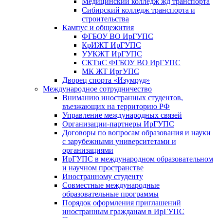
Медицинский колледж жд транспорта
Сибирский колледж транспорта и
строительства
Кампус и общежития
ФГБОУ ВО ИрГУПС
КрИЖТ ИрГУПС
УУКЖТ ИрГУПС
СКТиС ФГБОУ ВО ИрГУПС
МК ЖТ ИргУПС
Дворец спорта «Изумруд»
Международное сотрудничество
Вниманию иностранных студентов,
въезжающих на территорию РФ
Управление международных связей
Организации-партнеры ИрГУПС
Договоры по вопросам образования и науки
с зарубежными университетами и
организациями
ИрГУПС в международном образовательном
и научном пространстве
Иностранному студенту
Совместные международные
образовательные программы
Порядок оформления приглашений
иностранным гражданам в ИрГУПС