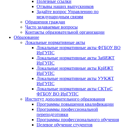
Полезные ссылки
Отзывы наших выпускников
Задайте вопрос Управлению по
международным связям
Обращения граждан
Часто задаваемые вопросы
Контакты образовательной организации
Образование
Локальные нормативные акты
Локальные нормативные акты ФГБОУ ВО
ИрГУПС
Локальные нормативные акты ЗабИЖТ
ИрГУПС
Локальные нормативные акты КрИЖТ
ИрГУПС
Локальные нормативные акты УУКЖТ
ИрГУПС
Локальные нормативные акты СКТиС
ФГБОУ ВО ИрГУПС
Институт дополнительного образования
Программы повышения квалификации
Программы профессиональной
переподготовки
Программы профессионального обучения
Целевое обучение студентов