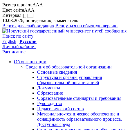
Размер шрифта
A
A
A
Цвет сайта
A
A
A
Интервал
||
|_|
|__|
10.08.2026, понедельник, знаменатель
Версия для слабовидящих
Вернуться на обычную версию
Поиск по сайту
English
|
Русский
Личный кабинет
Расписание
Об организации
Сведения об образовательной организации
Основные сведения
Структура и органы управления
образовательной организацией
Документы
Образование
Образовательные стандарты и требования
Руководство
Педагогический состав
Материально-техническое обеспечение и
оснащённость образовательного процесса.
Доступная среда
Стипендии и меры поддержки обучающихся