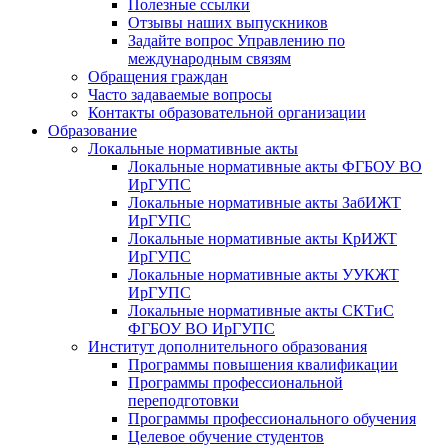
Полезные ссылки
Отзывы наших выпускников
Задайте вопрос Управлению по
международным связям
Обращения граждан
Часто задаваемые вопросы
Контакты образовательной организации
Образование
Локальные нормативные акты
Локальные нормативные акты ФГБОУ ВО
ИрГУПС
Локальные нормативные акты ЗабИЖТ
ИрГУПС
Локальные нормативные акты КрИЖТ
ИрГУПС
Локальные нормативные акты УУКЖТ
ИрГУПС
Локальные нормативные акты СКТиС
ФГБОУ ВО ИрГУПС
Институт дополнительного образования
Программы повышения квалификации
Программы профессиональной
переподготовки
Программы профессионального обучения
Целевое обучение студентов