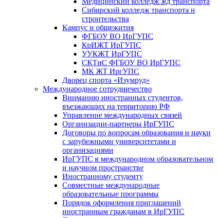
Медицинский колледж жд транспорта
Сибирский колледж транспорта и
строительства
Кампус и общежития
ФГБОУ ВО ИрГУПС
КрИЖТ ИрГУПС
УУКЖТ ИрГУПС
СКТиС ФГБОУ ВО ИрГУПС
МК ЖТ ИргУПС
Дворец спорта «Изумруд»
Международное сотрудничество
Вниманию иностранных студентов,
въезжающих на территорию РФ
Управление международных связей
Организации-партнеры ИрГУПС
Договоры по вопросам образования и науки
с зарубежными университетами и
организациями
ИрГУПС в международном образовательном
и научном пространстве
Иностранному студенту
Совместные международные
образовательные программы
Порядок оформления приглашений
иностранным гражданам в ИрГУПС