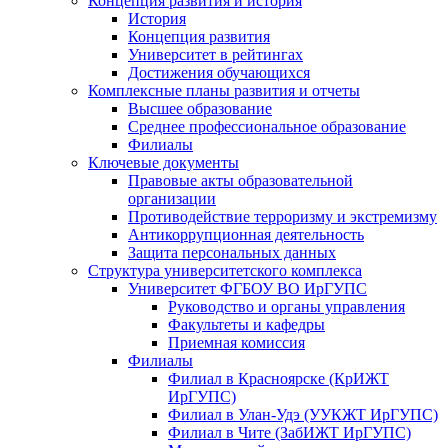
Концепция развития и история
История
Концепция развития
Университет в рейтингах
Достижения обучающихся
Комплексные планы развития и отчеты
Высшее образование
Среднее профессиональное образование
Филиалы
Ключевые документы
Правовые акты образовательной
организации
Противодействие терроризму и экстремизму
Антикоррупционная деятельность
Защита персональных данных
Структура университетского комплекса
Университет ФГБОУ ВО ИрГУПС
Руководство и органы управления
Факультеты и кафедры
Приемная комиссия
Филиалы
Филиал в Красноярске (КрИЖТ
ИрГУПС)
Филиал в Улан-Удэ (УУКЖТ ИрГУПС)
Филиал в Чите (ЗабИЖТ ИрГУПС)