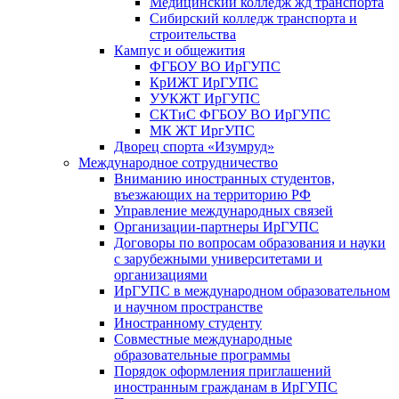
Медицинский колледж жд транспорта
Сибирский колледж транспорта и
строительства
Кампус и общежития
ФГБОУ ВО ИрГУПС
КрИЖТ ИрГУПС
УУКЖТ ИрГУПС
СКТиС ФГБОУ ВО ИрГУПС
МК ЖТ ИргУПС
Дворец спорта «Изумруд»
Международное сотрудничество
Вниманию иностранных студентов,
въезжающих на территорию РФ
Управление международных связей
Организации-партнеры ИрГУПС
Договоры по вопросам образования и науки
с зарубежными университетами и
организациями
ИрГУПС в международном образовательном
и научном пространстве
Иностранному студенту
Совместные международные
образовательные программы
Порядок оформления приглашений
иностранным гражданам в ИрГУПС