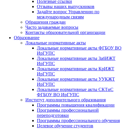
Полезные ссылки
Отзывы наших выпускников
Задайте вопрос Управлению по
международным связям
Обращения граждан
Часто задаваемые вопросы
Контакты образовательной организации
Образование
Локальные нормативные акты
Локальные нормативные акты ФГБОУ ВО
ИрГУПС
Локальные нормативные акты ЗабИЖТ
ИрГУПС
Локальные нормативные акты КрИЖТ
ИрГУПС
Локальные нормативные акты УУКЖТ
ИрГУПС
Локальные нормативные акты СКТиС
ФГБОУ ВО ИрГУПС
Институт дополнительного образования
Программы повышения квалификации
Программы профессиональной
переподготовки
Программы профессионального обучения
Целевое обучение студентов