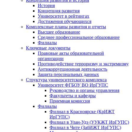
Концепция развития и история
История
Концепция развития
Университет в рейтингах
Достижения обучающихся
Комплексные планы развития и отчеты
Высшее образование
Среднее профессиональное образование
Филиалы
Ключевые документы
Правовые акты образовательной
организации
Противодействие терроризму и экстремизму
Антикоррупционная деятельность
Защита персональных данных
Структура университетского комплекса
Университет ФГБОУ ВО ИрГУПС
Руководство и органы управления
Факультеты и кафедры
Приемная комиссия
Филиалы
Филиал в Красноярске (КрИЖТ
ИрГУПС)
Филиал в Улан-Удэ (УУКЖТ ИрГУПС)
Филиал в Чите (ЗабИЖТ ИрГУПС)