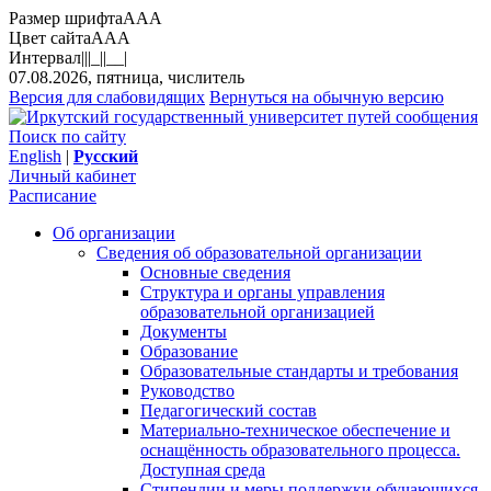
Размер шрифта
A
A
A
Цвет сайта
A
A
A
Интервал
||
|_|
|__|
07.08.2026, пятница, числитель
Версия для слабовидящих
Вернуться на обычную версию
Поиск по сайту
English
|
Русский
Личный кабинет
Расписание
Об организации
Сведения об образовательной организации
Основные сведения
Структура и органы управления
образовательной организацией
Документы
Образование
Образовательные стандарты и требования
Руководство
Педагогический состав
Материально-техническое обеспечение и
оснащённость образовательного процесса.
Доступная среда
Стипендии и меры поддержки обучающихся