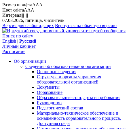
Размер шрифта
A
A
A
Цвет сайта
A
A
A
Интервал
||
|_|
|__|
07.08.2026, пятница, числитель
Версия для слабовидящих
Вернуться на обычную версию
Поиск по сайту
English
|
Русский
Личный кабинет
Расписание
Об организации
Сведения об образовательной организации
Основные сведения
Структура и органы управления
образовательной организацией
Документы
Образование
Образовательные стандарты и требования
Руководство
Педагогический состав
Материально-техническое обеспечение и
оснащённость образовательного процесса.
Доступная среда
Стипендии и меры поддержки обучающихся