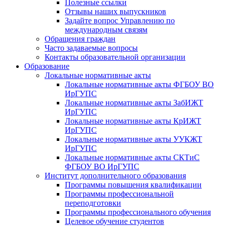
Полезные ссылки
Отзывы наших выпускников
Задайте вопрос Управлению по
международным связям
Обращения граждан
Часто задаваемые вопросы
Контакты образовательной организации
Образование
Локальные нормативные акты
Локальные нормативные акты ФГБОУ ВО
ИрГУПС
Локальные нормативные акты ЗабИЖТ
ИрГУПС
Локальные нормативные акты КрИЖТ
ИрГУПС
Локальные нормативные акты УУКЖТ
ИрГУПС
Локальные нормативные акты СКТиС
ФГБОУ ВО ИрГУПС
Институт дополнительного образования
Программы повышения квалификации
Программы профессиональной
переподготовки
Программы профессионального обучения
Целевое обучение студентов