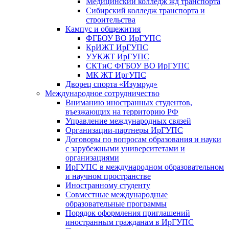
Медицинский колледж жд транспорта
Сибирский колледж транспорта и
строительства
Кампус и общежития
ФГБОУ ВО ИрГУПС
КрИЖТ ИрГУПС
УУКЖТ ИрГУПС
СКТиС ФГБОУ ВО ИрГУПС
МК ЖТ ИргУПС
Дворец спорта «Изумруд»
Международное сотрудничество
Вниманию иностранных студентов,
въезжающих на территорию РФ
Управление международных связей
Организации-партнеры ИрГУПС
Договоры по вопросам образования и науки
с зарубежными университетами и
организациями
ИрГУПС в международном образовательном
и научном пространстве
Иностранному студенту
Совместные международные
образовательные программы
Порядок оформления приглашений
иностранным гражданам в ИрГУПС