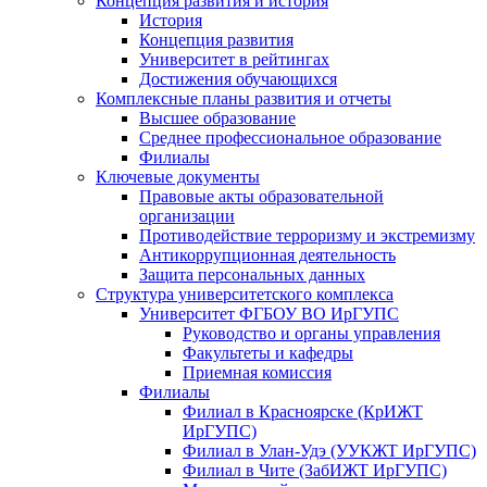
Концепция развития и история
История
Концепция развития
Университет в рейтингах
Достижения обучающихся
Комплексные планы развития и отчеты
Высшее образование
Среднее профессиональное образование
Филиалы
Ключевые документы
Правовые акты образовательной
организации
Противодействие терроризму и экстремизму
Антикоррупционная деятельность
Защита персональных данных
Структура университетского комплекса
Университет ФГБОУ ВО ИрГУПС
Руководство и органы управления
Факультеты и кафедры
Приемная комиссия
Филиалы
Филиал в Красноярске (КрИЖТ
ИрГУПС)
Филиал в Улан-Удэ (УУКЖТ ИрГУПС)
Филиал в Чите (ЗабИЖТ ИрГУПС)