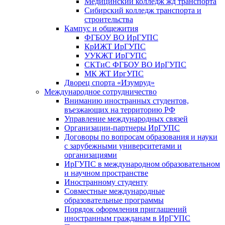
Медицинский колледж жд транспорта
Сибирский колледж транспорта и
строительства
Кампус и общежития
ФГБОУ ВО ИрГУПС
КрИЖТ ИрГУПС
УУКЖТ ИрГУПС
СКТиС ФГБОУ ВО ИрГУПС
МК ЖТ ИргУПС
Дворец спорта «Изумруд»
Международное сотрудничество
Вниманию иностранных студентов,
въезжающих на территорию РФ
Управление международных связей
Организации-партнеры ИрГУПС
Договоры по вопросам образования и науки
с зарубежными университетами и
организациями
ИрГУПС в международном образовательном
и научном пространстве
Иностранному студенту
Совместные международные
образовательные программы
Порядок оформления приглашений
иностранным гражданам в ИрГУПС