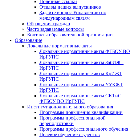
Полезные ссылки
Отзывы наших выпускников
Задайте вопрос Управлению по
международным связям
Обращения граждан
Часто задаваемые вопросы
Контакты образовательной организации
Образование
Локальные нормативные акты
Локальные нормативные акты ФГБОУ ВО
ИрГУПС
Локальные нормативные акты ЗабИЖТ
ИрГУПС
Локальные нормативные акты КрИЖТ
ИрГУПС
Локальные нормативные акты УУКЖТ
ИрГУПС
Локальные нормативные акты СКТиС
ФГБОУ ВО ИрГУПС
Институт дополнительного образования
Программы повышения квалификации
Программы профессиональной
переподготовки
Программы профессионального обучения
Целевое обучение студентов