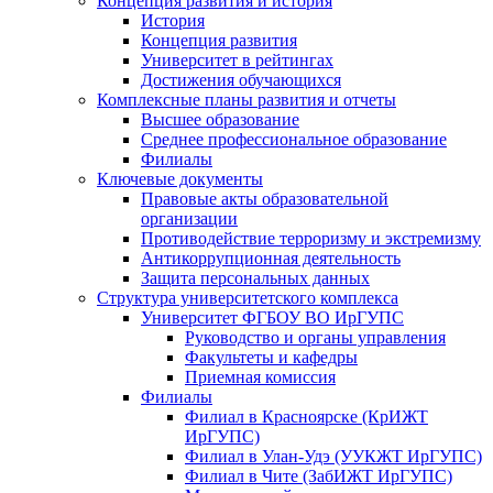
Концепция развития и история
История
Концепция развития
Университет в рейтингах
Достижения обучающихся
Комплексные планы развития и отчеты
Высшее образование
Среднее профессиональное образование
Филиалы
Ключевые документы
Правовые акты образовательной
организации
Противодействие терроризму и экстремизму
Антикоррупционная деятельность
Защита персональных данных
Структура университетского комплекса
Университет ФГБОУ ВО ИрГУПС
Руководство и органы управления
Факультеты и кафедры
Приемная комиссия
Филиалы
Филиал в Красноярске (КрИЖТ
ИрГУПС)
Филиал в Улан-Удэ (УУКЖТ ИрГУПС)
Филиал в Чите (ЗабИЖТ ИрГУПС)