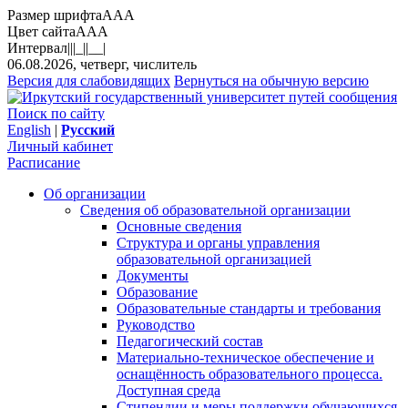
Размер шрифта
A
A
A
Цвет сайта
A
A
A
Интервал
||
|_|
|__|
06.08.2026, четверг, числитель
Версия для слабовидящих
Вернуться на обычную версию
Поиск по сайту
English
|
Русский
Личный кабинет
Расписание
Об организации
Сведения об образовательной организации
Основные сведения
Структура и органы управления
образовательной организацией
Документы
Образование
Образовательные стандарты и требования
Руководство
Педагогический состав
Материально-техническое обеспечение и
оснащённость образовательного процесса.
Доступная среда
Стипендии и меры поддержки обучающихся