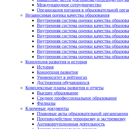
Международное сотрудничество
Организация питания в образовательной орг
Независимая оценка качества образования
Внутренняя система оценки качества образ
Внутренняя система оценки качества образ
Внутренняя система оценки качества образ
Внутренняя система оценки качества обра
Внутренняя система оценки качества обра
Внутренняя система оценки качества образ
Внутренняя система оценки качества образо
Внутренняя система оценки качества образо
Концепция развития и история
История
Концепция развития
Университет в рейтингах
Достижения обучающихся
Комплексные планы развития и отчеты
Высшее образование
Среднее профессиональное образование
Филиалы
Ключевые документы
Правовые акты образовательной организации
Противодействие терроризму и экстремизму
Антикоррупционная деятельность