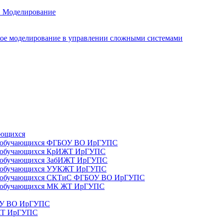
. Моделирование
ое моделирование в управлении сложными системами
ающихся
да) обучающихся ФГБОУ ВО ИрГУПС
да) обучающихся КрИЖТ ИрГУПС
а) обучающихся ЗабИЖТ ИрГУПС
да) обучающихся УУКЖТ ИрГУПС
да) обучающихся СКТиС ФГБОУ ВО ИрГУПС
а) обучающихся МК ЖТ ИрГУПС
БОУ ВО ИрГУПС
ИЖТ ИрГУПС