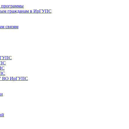
е программы
ным гражданам в ИрГУПС
ым связям
рГУПС
УПС
ПС
УПС
ОУ ВО ИрГУПС
ки
ий