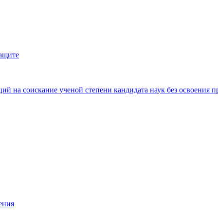
защите
ий на соискание ученой степени кандидата наук без освоения п
ения