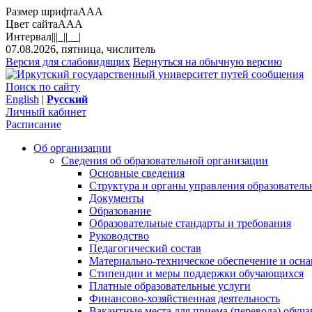
Размер шрифта
A
A
A
Цвет сайта
A
A
A
Интервал
||
|_|
|__|
07.08.2026, пятница, числитель
Версия для слабовидящих
Вернуться на обычную версию
Поиск по сайту
English
|
Русский
Личный кабинет
Расписание
Об организации
Сведения об образовательной организации
Основные сведения
Структура и органы управления образователь
Документы
Образование
Образовательные стандарты и требования
Руководство
Педагогический состав
Материально-техническое обеспечение и осна
Стипендии и меры поддержки обучающихся
Платные образовательные услуги
Финансово-хозяйственная деятельность
Вакантные места для приема (перевода) обуч