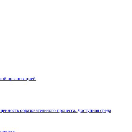
ной организацией
щённость образовательного процесса. Доступная среда
ающихся