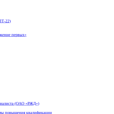
ПТ-22)
ижение первых»
циалиста (ОАО «РЖД»)
мы повышения квалификации