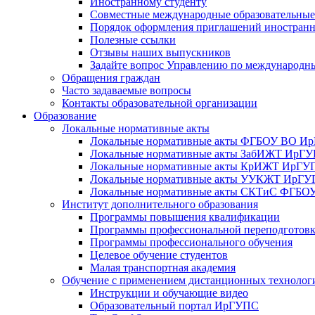
Иностранному студенту
Совместные международные образовательны
Порядок оформления приглашений иностран
Полезные ссылки
Отзывы наших выпускников
Задайте вопрос Управлению по международн
Обращения граждан
Часто задаваемые вопросы
Контакты образовательной организации
Образование
Локальные нормативные акты
Локальные нормативные акты ФГБОУ ВО И
Локальные нормативные акты ЗабИЖТ ИрГ
Локальные нормативные акты КрИЖТ ИрГУ
Локальные нормативные акты УУКЖТ ИрГ
Локальные нормативные акты СКТиС ФГБ
Институт дополнительного образования
Программы повышения квалификации
Программы профессиональной переподготов
Программы профессионального обучения
Целевое обучение студентов
Малая транспортная академия
Обучение с применением дистанционных технолог
Инструкции и обучающие видео
Образовательный портал ИрГУПС