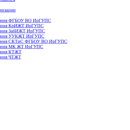
анизации
ования ФГБОУ ВО ИрГУПС
ования КрИЖТ ИрГУПС
ования ЗабИЖТ ИрГУПС
зования УУКЖТ ИрГУПС
зования СКТиС ФГБОУ ВО ИрГУПС
ования МК ЖТ ИрГУПС
вания КТЖТ
вания ЧТЖТ