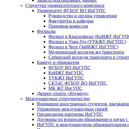
Защита персональных данных
Структура университетского комплекса
Университет ФГБОУ ВО ИрГУПС
Руководство и органы управления
Факультеты и кафедры
Приемная комиссия
Филиалы
Филиал в Красноярске (КрИЖТ ИрГУП
Филиал в Улан-Удэ (УУКЖТ ИрГУПС)
Филиал в Чите (ЗабИЖТ ИрГУПС)
Медицинский колледж жд транспорта
Сибирский колледж транспорта и строи
Кампус и общежития
ФГБОУ ВО ИрГУПС
КрИЖТ ИрГУПС
УУКЖТ ИрГУПС
СКТиС ФГБОУ ВО ИрГУПС
МК ЖТ ИргУПС
Дворец спорта «Изумруд»
Международное сотрудничество
Вниманию иностранных студентов, въезжаю
Управление международных связей
Организации-партнеры ИрГУПС
Договоры по вопросам образования и науки 
ИрГУПС в международном образовательном и