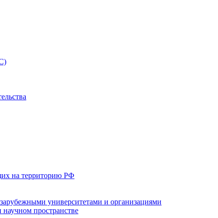
С)
тельства
щих на территорию РФ
с зарубежными университетами и организациями
 научном пространстве