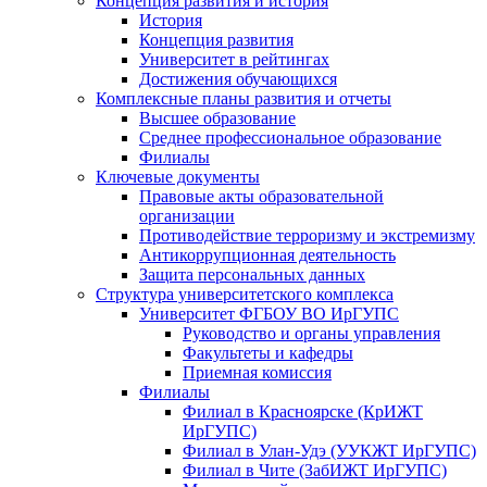
Концепция развития и история
История
Концепция развития
Университет в рейтингах
Достижения обучающихся
Комплексные планы развития и отчеты
Высшее образование
Среднее профессиональное образование
Филиалы
Ключевые документы
Правовые акты образовательной
организации
Противодействие терроризму и экстремизму
Антикоррупционная деятельность
Защита персональных данных
Структура университетского комплекса
Университет ФГБОУ ВО ИрГУПС
Руководство и органы управления
Факультеты и кафедры
Приемная комиссия
Филиалы
Филиал в Красноярске (КрИЖТ
ИрГУПС)
Филиал в Улан-Удэ (УУКЖТ ИрГУПС)
Филиал в Чите (ЗабИЖТ ИрГУПС)