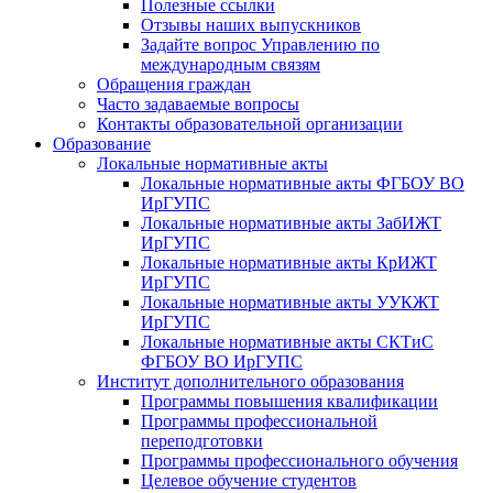
Полезные ссылки
Отзывы наших выпускников
Задайте вопрос Управлению по
международным связям
Обращения граждан
Часто задаваемые вопросы
Контакты образовательной организации
Образование
Локальные нормативные акты
Локальные нормативные акты ФГБОУ ВО
ИрГУПС
Локальные нормативные акты ЗабИЖТ
ИрГУПС
Локальные нормативные акты КрИЖТ
ИрГУПС
Локальные нормативные акты УУКЖТ
ИрГУПС
Локальные нормативные акты СКТиС
ФГБОУ ВО ИрГУПС
Институт дополнительного образования
Программы повышения квалификации
Программы профессиональной
переподготовки
Программы профессионального обучения
Целевое обучение студентов