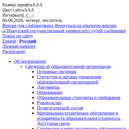
Размер шрифта
A
A
A
Цвет сайта
A
A
A
Интервал
||
|_|
|__|
06.08.2026, четверг, числитель
Версия для слабовидящих
Вернуться на обычную версию
Поиск по сайту
English
|
Русский
Личный кабинет
Расписание
Об организации
Сведения об образовательной организации
Основные сведения
Структура и органы управления
образовательной организацией
Документы
Образование
Образовательные стандарты и требования
Руководство
Педагогический состав
Материально-техническое обеспечение и
оснащённость образовательного процесса.
Доступная среда
Стипендии и меры поддержки обучающихся