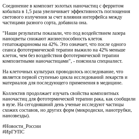
Соединение в композит золотых наночастиц с ферритом
кобальта в 1,5 раза увеличивает эффективность поглощения
светового излучения за счет влияния интерфейса между
частицами разного сорта, добавила она.
"Наши результаты показали, что под воздействием лазера
наноцветы снижают жизнеспособность клеток
гепатокарциномы на 42%. Это означает, что после одного
сеанса фототермической терапии выжило на 42% меньше
клеток, чем без воздействия фототермической терапии
композитными наночастицами", - пояснила специалист.
На клеточных культурах проводилось исследование, что
является первой ступенью цикла исследований лекарств и
материалов для последующего применения в медицине.
Коллектив продолжает изучать свойства композитных
наночастиц для фототермической терапии рака, как сообщили
в вузе. На сегодняшний день ученые исследуют частицы
схожих составов, но других форм (микродиски, нанотрубки,
нанозвезды).
#Новости_России
#ИрГУПС