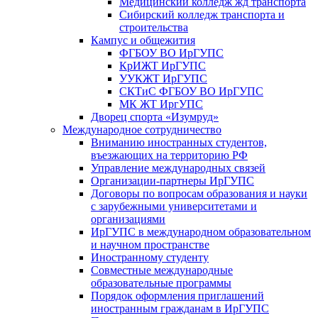
Медицинский колледж жд транспорта
Сибирский колледж транспорта и
строительства
Кампус и общежития
ФГБОУ ВО ИрГУПС
КрИЖТ ИрГУПС
УУКЖТ ИрГУПС
СКТиС ФГБОУ ВО ИрГУПС
МК ЖТ ИргУПС
Дворец спорта «Изумруд»
Международное сотрудничество
Вниманию иностранных студентов,
въезжающих на территорию РФ
Управление международных связей
Организации-партнеры ИрГУПС
Договоры по вопросам образования и науки
с зарубежными университетами и
организациями
ИрГУПС в международном образовательном
и научном пространстве
Иностранному студенту
Совместные международные
образовательные программы
Порядок оформления приглашений
иностранным гражданам в ИрГУПС