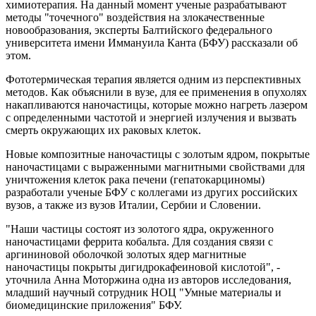
химиотерапия. На данный момент ученые разрабатывают
методы "точечного" воздействия на злокачественные
новообразования, эксперты Балтийского федерального
университета имени Иммануила Канта (БФУ) рассказали об
этом.
Фототермическая терапия является одним из перспективных
методов. Как объяснили в вузе, для ее применения в опухолях
накапливаются наночастицы, которые можно нагреть лазером
с определенными частотой и энергией излучения и вызвать
смерть окружающих их раковых клеток.
Новые композитные наночастицы с золотым ядром, покрытые
наночастицами с выраженными магнитными свойствами для
уничтожения клеток рака печени (гепатокарциномы)
разработали ученые БФУ с коллегами из других российских
вузов, а также из вузов Италии, Сербии и Словении.
"Наши частицы состоят из золотого ядра, окруженного
наночастицами феррита кобальта. Для создания связи с
аргининовой оболочкой золотых ядер магнитные
наночастицы покрыты дигидрокафеиновой кислотой", -
уточнила Анна Моторжина одна из авторов исследования,
младший научный сотрудник НОЦ "Умные материалы и
биомедицинские приложения" БФУ.