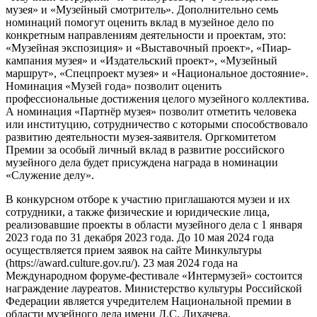
музея» и «Музейный смотритель». Дополнительно семь
номинаций помогут оценить вклад в музейное дело по
конкретным направлениям деятельности и проектам, это:
«Музейная экспозиция» и «Выставочный проект», «Пиар-
кампания музея» и «Издательский проект», «Музейный
маршрут», «Спецпроект музея» и «Национальное достояние».
Номинация «Музей года» позволит оценить
профессиональные достижения целого музейного коллектива.
А номинация «Партнёр музея» позволит отметить человека
или институцию, сотрудничество с которыми способствовало
развитию деятельности музея-заявителя. Оргкомитетом
Премии за особый личный вклад в развитие российского
музейного дела будет присуждена награда в номинации
«Служение делу».
В конкурсном отборе к участию приглашаются музеи и их
сотрудники, а также физические и юридические лица,
реализовавшие проекты в области музейного дела с 1 января
2023 года по 31 декабря 2023 года. До 10 мая 2024 года
осуществляется прием заявок на сайте Минкультуры
(https://award.culture.gov.ru/). 23 мая 2024 года на
Международном форуме-фестивале «Интермузей» состоится
награждение лауреатов. Министерство культуры Российской
Федерации является учредителем Национальной премии в
области музейного дела имени Д.С. Лихачева.