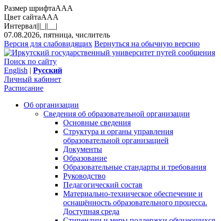
Размер шрифта
A
A
A
Цвет сайта
A
A
A
Интервал
||
|_|
|__|
07.08.2026, пятница, числитель
Версия для слабовидящих
Вернуться на обычную версию
Поиск по сайту
English
|
Русский
Личный кабинет
Расписание
Об организации
Сведения об образовательной организации
Основные сведения
Структура и органы управления
образовательной организацией
Документы
Образование
Образовательные стандарты и требования
Руководство
Педагогический состав
Материально-техническое обеспечение и
оснащённость образовательного процесса.
Доступная среда
Стипендии и меры поддержки обучающихся