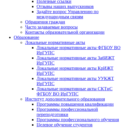
Полезные ссылки
Отзывы наших выпускников
Задайте вопрос Управлению по
международным связям
Обращения граждан
Часто задаваемые вопросы
Контакты образовательной организации
Образование
Локальные нормативные акты
Локальные нормативные акты ФГБОУ ВО
ИрГУПС
Локальные нормативные акты ЗабИЖТ
ИрГУПС
Локальные нормативные акты КрИЖТ
ИрГУПС
Локальные нормативные акты УУКЖТ
ИрГУПС
Локальные нормативные акты СКТиС
ФГБОУ ВО ИрГУПС
Институт дополнительного образования
Программы повышения квалификации
Программы профессиональной
переподготовки
Программы профессионального обучения
Целевое обучение студентов