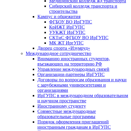
Медицинский колледж жд транспорта
Сибирский колледж транспорта и
строительства
Кампус и общежития
ФГБОУ ВО ИрГУПС
КрИЖТ ИрГУПС
УУКЖТ ИрГУПС
СКТиС ФГБОУ ВО ИрГУПС
МК ЖТ ИргУПС
Дворец спорта «Изумруд»
Международное сотрудничество
Вниманию иностранных студентов,
въезжающих на территорию РФ
Управление международных связей
Организации-партнеры ИрГУПС
Договоры по вопросам образования и науки
с зарубежными университетами и
организациями
ИрГУПС в международном образовательном
и научном пространстве
Иностранному студенту
Совместные международные
образовательные программы
Порядок оформления приглашений
иностранным гражданам в ИрГУПС