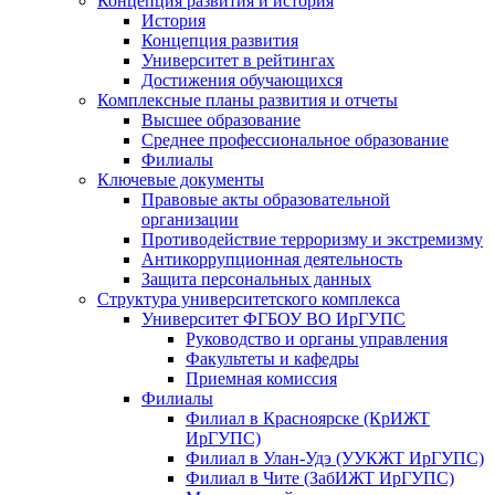
Концепция развития и история
История
Концепция развития
Университет в рейтингах
Достижения обучающихся
Комплексные планы развития и отчеты
Высшее образование
Среднее профессиональное образование
Филиалы
Ключевые документы
Правовые акты образовательной
организации
Противодействие терроризму и экстремизму
Антикоррупционная деятельность
Защита персональных данных
Структура университетского комплекса
Университет ФГБОУ ВО ИрГУПС
Руководство и органы управления
Факультеты и кафедры
Приемная комиссия
Филиалы
Филиал в Красноярске (КрИЖТ
ИрГУПС)
Филиал в Улан-Удэ (УУКЖТ ИрГУПС)
Филиал в Чите (ЗабИЖТ ИрГУПС)