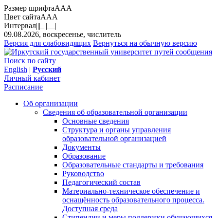
Размер шрифта
A
A
A
Цвет сайта
A
A
A
Интервал
||
|_|
|__|
09.08.2026, воскресенье, числитель
Версия для слабовидящих
Вернуться на обычную версию
Поиск по сайту
English
|
Русский
Личный кабинет
Расписание
Об организации
Сведения об образовательной организации
Основные сведения
Структура и органы управления
образовательной организацией
Документы
Образование
Образовательные стандарты и требования
Руководство
Педагогический состав
Материально-техническое обеспечение и
оснащённость образовательного процесса.
Доступная среда
Стипендии и меры поддержки обучающихся