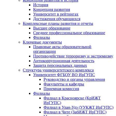
Концепция развития и история
История
Концепция развития
Университет в рейтингах
Достижения обучающихся
Комплексные планы развития и отчеты
Высшее образование
Среднее профессиональное образование
Филиалы
Ключевые документы
Правовые акты образовательной
организации
Противодействие терроризму и экстремизму
Антикоррупционная деятельность
Защита персональных данных
Структура университетского комплекса
Университет ФГБОУ ВО ИрГУПС
Руководство и органы управления
Факультеты и кафедры
Приемная комиссия
Филиалы
Филиал в Красноярске (КрИЖТ
ИрГУПС)
Филиал в Улан-Удэ (УУКЖТ ИрГУПС)
Филиал в Чите (ЗабИЖТ ИрГУПС)