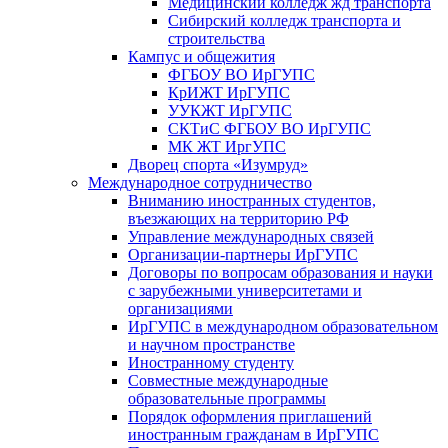
Медицинский колледж жд транспорта
Сибирский колледж транспорта и
строительства
Кампус и общежития
ФГБОУ ВО ИрГУПС
КрИЖТ ИрГУПС
УУКЖТ ИрГУПС
СКТиС ФГБОУ ВО ИрГУПС
МК ЖТ ИргУПС
Дворец спорта «Изумруд»
Международное сотрудничество
Вниманию иностранных студентов,
въезжающих на территорию РФ
Управление международных связей
Организации-партнеры ИрГУПС
Договоры по вопросам образования и науки
с зарубежными университетами и
организациями
ИрГУПС в международном образовательном
и научном пространстве
Иностранному студенту
Совместные международные
образовательные программы
Порядок оформления приглашений
иностранным гражданам в ИрГУПС