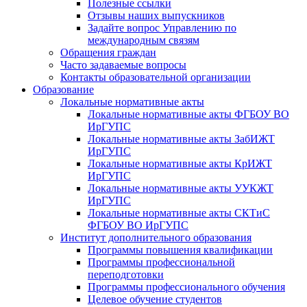
Полезные ссылки
Отзывы наших выпускников
Задайте вопрос Управлению по
международным связям
Обращения граждан
Часто задаваемые вопросы
Контакты образовательной организации
Образование
Локальные нормативные акты
Локальные нормативные акты ФГБОУ ВО
ИрГУПС
Локальные нормативные акты ЗабИЖТ
ИрГУПС
Локальные нормативные акты КрИЖТ
ИрГУПС
Локальные нормативные акты УУКЖТ
ИрГУПС
Локальные нормативные акты СКТиС
ФГБОУ ВО ИрГУПС
Институт дополнительного образования
Программы повышения квалификации
Программы профессиональной
переподготовки
Программы профессионального обучения
Целевое обучение студентов