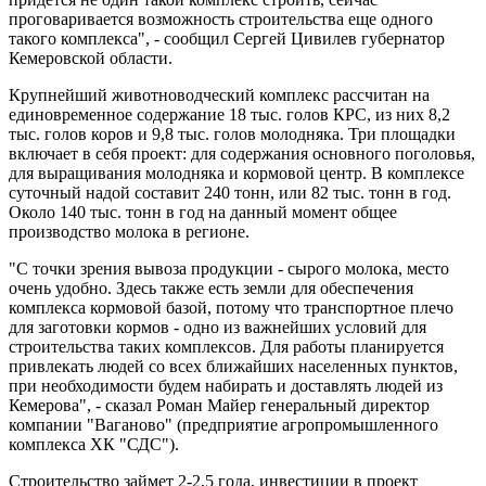
проговаривается возможность строительства еще одного
такого комплекса", - сообщил Сергей Цивилев губернатор
Кемеровской области.
Крупнейший животноводческий комплекс рассчитан на
единовременное содержание 18 тыс. голов КРС, из них 8,2
тыс. голов коров и 9,8 тыс. голов молодняка. Три площадки
включает в себя проект: для содержания основного поголовья,
для выращивания молодняка и кормовой центр. В комплексе
суточный надой составит 240 тонн, или 82 тыс. тонн в год.
Около 140 тыс. тонн в год на данный момент общее
производство молока в регионе.
"С точки зрения вывоза продукции - сырого молока, место
очень удобно. Здесь также есть земли для обеспечения
комплекса кормовой базой, потому что транспортное плечо
для заготовки кормов - одно из важнейших условий для
строительства таких комплексов. Для работы планируется
привлекать людей со всех ближайших населенных пунктов,
при необходимости будем набирать и доставлять людей из
Кемерова", - сказал Роман Майер генеральный директор
компании "Ваганово" (предприятие агропромышленного
комплекса ХК "СДС").
Строительство займет 2-2,5 года, инвестиции в проект