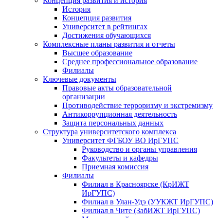
Концепция развития и история
История
Концепция развития
Университет в рейтингах
Достижения обучающихся
Комплексные планы развития и отчеты
Высшее образование
Среднее профессиональное образование
Филиалы
Ключевые документы
Правовые акты образовательной
организации
Противодействие терроризму и экстремизму
Антикоррупционная деятельность
Защита персональных данных
Структура университетского комплекса
Университет ФГБОУ ВО ИрГУПС
Руководство и органы управления
Факультеты и кафедры
Приемная комиссия
Филиалы
Филиал в Красноярске (КрИЖТ
ИрГУПС)
Филиал в Улан-Удэ (УУКЖТ ИрГУПС)
Филиал в Чите (ЗабИЖТ ИрГУПС)