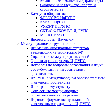
Медицинский колледж жд транспорта
Сибирский колледж транспорта и
строительства
Кампус и общежития
ФГБОУ ВО ИрГУПС
КрИЖТ ИрГУПС
УУКЖТ ИрГУПС
СКТиС ФГБОУ ВО ИрГУПС
МК ЖТ ИргУПС
Дворец спорта «Изумруд»
Международное сотрудничество
Вниманию иностранных студентов,
въезжающих на территорию РФ
Управление международных связей
Организации-партнеры ИрГУПС
Договоры по вопросам образования и науки
с зарубежными университетами и
организациями
ИрГУПС в международном образовательном
и научном пространстве
Иностранному студенту
Совместные международные
образовательные программы
Порядок оформления приглашений
иностранным гражданам в ИрГУПС