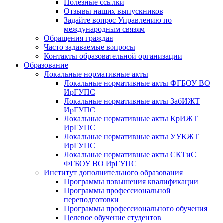
Полезные ссылки
Отзывы наших выпускников
Задайте вопрос Управлению по
международным связям
Обращения граждан
Часто задаваемые вопросы
Контакты образовательной организации
Образование
Локальные нормативные акты
Локальные нормативные акты ФГБОУ ВО
ИрГУПС
Локальные нормативные акты ЗабИЖТ
ИрГУПС
Локальные нормативные акты КрИЖТ
ИрГУПС
Локальные нормативные акты УУКЖТ
ИрГУПС
Локальные нормативные акты СКТиС
ФГБОУ ВО ИрГУПС
Институт дополнительного образования
Программы повышения квалификации
Программы профессиональной
переподготовки
Программы профессионального обучения
Целевое обучение студентов