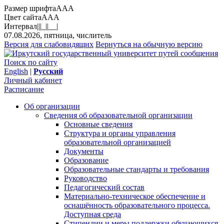
Размер шрифта
A
A
A
Цвет сайта
A
A
A
Интервал
||
|_|
|__|
07.08.2026, пятница, числитель
Версия для слабовидящих
Вернуться на обычную версию
Поиск по сайту
English
|
Русский
Личный кабинет
Расписание
Об организации
Сведения об образовательной организации
Основные сведения
Структура и органы управления
образовательной организацией
Документы
Образование
Образовательные стандарты и требования
Руководство
Педагогический состав
Материально-техническое обеспечение и
оснащённость образовательного процесса.
Доступная среда
Стипендии и меры поддержки обучающихся