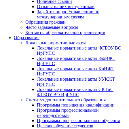
Полезные ссылки
Отзывы наших выпускников
Задайте вопрос Управлению по
международным связям
Обращения граждан
Часто задаваемые вопросы
Контакты образовательной организации
Образование
Локальные нормативные акты
Локальные нормативные акты ФГБОУ ВО
ИрГУПС
Локальные нормативные акты ЗабИЖТ
ИрГУПС
Локальные нормативные акты КрИЖТ
ИрГУПС
Локальные нормативные акты УУКЖТ
ИрГУПС
Локальные нормативные акты СКТиС
ФГБОУ ВО ИрГУПС
Институт дополнительного образования
Программы повышения квалификации
Программы профессиональной
переподготовки
Программы профессионального обучения
Целевое обучение студентов