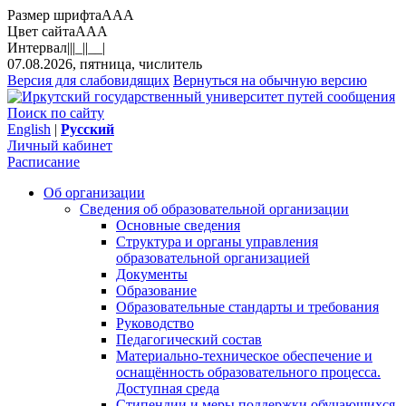
Размер шрифта
A
A
A
Цвет сайта
A
A
A
Интервал
||
|_|
|__|
07.08.2026, пятница, числитель
Версия для слабовидящих
Вернуться на обычную версию
Поиск по сайту
English
|
Русский
Личный кабинет
Расписание
Об организации
Сведения об образовательной организации
Основные сведения
Структура и органы управления
образовательной организацией
Документы
Образование
Образовательные стандарты и требования
Руководство
Педагогический состав
Материально-техническое обеспечение и
оснащённость образовательного процесса.
Доступная среда
Стипендии и меры поддержки обучающихся