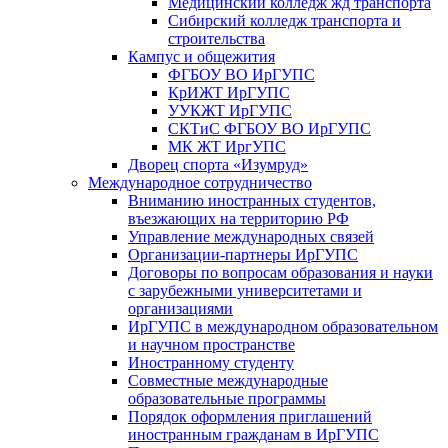
Медицинский колледж жд транспорта
Сибирский колледж транспорта и
строительства
Кампус и общежития
ФГБОУ ВО ИрГУПС
КрИЖТ ИрГУПС
УУКЖТ ИрГУПС
СКТиС ФГБОУ ВО ИрГУПС
МК ЖТ ИргУПС
Дворец спорта «Изумруд»
Международное сотрудничество
Вниманию иностранных студентов,
въезжающих на территорию РФ
Управление международных связей
Организации-партнеры ИрГУПС
Договоры по вопросам образования и науки
с зарубежными университетами и
организациями
ИрГУПС в международном образовательном
и научном пространстве
Иностранному студенту
Совместные международные
образовательные программы
Порядок оформления приглашений
иностранным гражданам в ИрГУПС