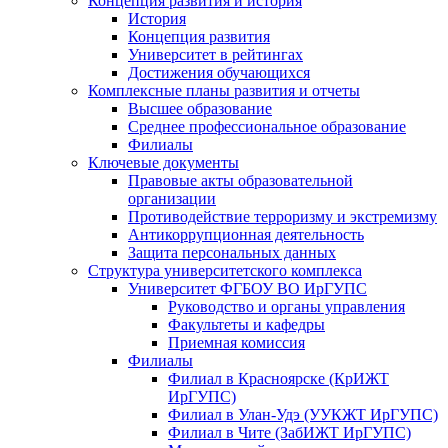
Концепция развития и история
История
Концепция развития
Университет в рейтингах
Достижения обучающихся
Комплексные планы развития и отчеты
Высшее образование
Среднее профессиональное образование
Филиалы
Ключевые документы
Правовые акты образовательной
организации
Противодействие терроризму и экстремизму
Антикоррупционная деятельность
Защита персональных данных
Структура университетского комплекса
Университет ФГБОУ ВО ИрГУПС
Руководство и органы управления
Факультеты и кафедры
Приемная комиссия
Филиалы
Филиал в Красноярске (КрИЖТ
ИрГУПС)
Филиал в Улан-Удэ (УУКЖТ ИрГУПС)
Филиал в Чите (ЗабИЖТ ИрГУПС)