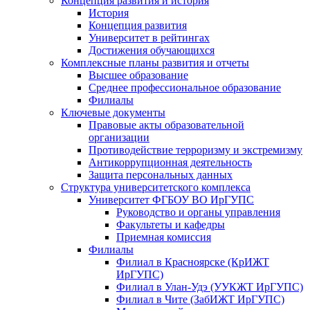
Концепция развития и история
История
Концепция развития
Университет в рейтингах
Достижения обучающихся
Комплексные планы развития и отчеты
Высшее образование
Среднее профессиональное образование
Филиалы
Ключевые документы
Правовые акты образовательной
организации
Противодействие терроризму и экстремизму
Антикоррупционная деятельность
Защита персональных данных
Структура университетского комплекса
Университет ФГБОУ ВО ИрГУПС
Руководство и органы управления
Факультеты и кафедры
Приемная комиссия
Филиалы
Филиал в Красноярске (КрИЖТ
ИрГУПС)
Филиал в Улан-Удэ (УУКЖТ ИрГУПС)
Филиал в Чите (ЗабИЖТ ИрГУПС)