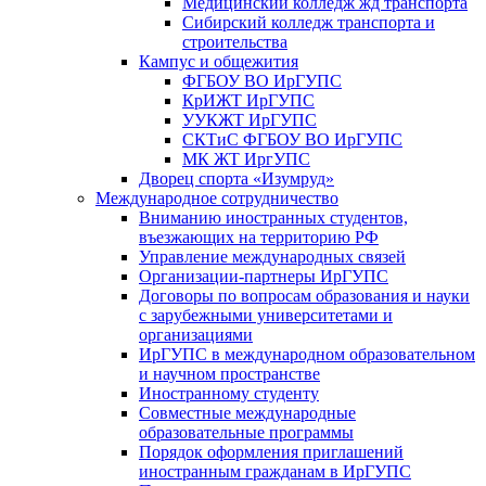
Медицинский колледж жд транспорта
Сибирский колледж транспорта и
строительства
Кампус и общежития
ФГБОУ ВО ИрГУПС
КрИЖТ ИрГУПС
УУКЖТ ИрГУПС
СКТиС ФГБОУ ВО ИрГУПС
МК ЖТ ИргУПС
Дворец спорта «Изумруд»
Международное сотрудничество
Вниманию иностранных студентов,
въезжающих на территорию РФ
Управление международных связей
Организации-партнеры ИрГУПС
Договоры по вопросам образования и науки
с зарубежными университетами и
организациями
ИрГУПС в международном образовательном
и научном пространстве
Иностранному студенту
Совместные международные
образовательные программы
Порядок оформления приглашений
иностранным гражданам в ИрГУПС