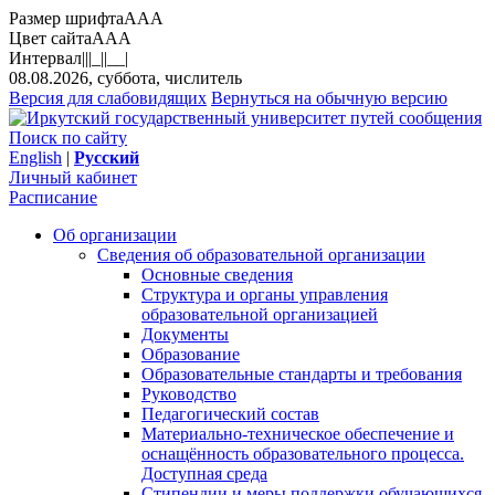
Размер шрифта
A
A
A
Цвет сайта
A
A
A
Интервал
||
|_|
|__|
08.08.2026, суббота, числитель
Версия для слабовидящих
Вернуться на обычную версию
Поиск по сайту
English
|
Русский
Личный кабинет
Расписание
Об организации
Сведения об образовательной организации
Основные сведения
Структура и органы управления
образовательной организацией
Документы
Образование
Образовательные стандарты и требования
Руководство
Педагогический состав
Материально-техническое обеспечение и
оснащённость образовательного процесса.
Доступная среда
Стипендии и меры поддержки обучающихся