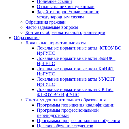
Полезные ссылки
Отзывы наших выпускников
Задайте вопрос Управлению по
международным связям
Обращения граждан
Часто задаваемые вопросы
Контакты образовательной организации
Образование
Локальные нормативные акты
Локальные нормативные акты ФГБОУ ВО
ИрГУПС
Локальные нормативные акты ЗабИЖТ
ИрГУПС
Локальные нормативные акты КрИЖТ
ИрГУПС
Локальные нормативные акты УУКЖТ
ИрГУПС
Локальные нормативные акты СКТиС
ФГБОУ ВО ИрГУПС
Институт дополнительного образования
Программы повышения квалификации
Программы профессиональной
переподготовки
Программы профессионального обучения
Целевое обучение студентов