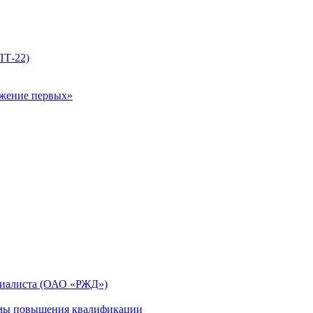
ПТ-22)
ижение первых»
циалиста (ОАО «РЖД»)
мы повышения квалификации