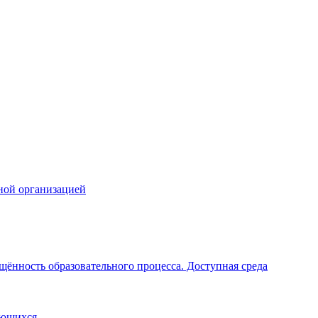
ной организацией
щённость образовательного процесса. Доступная среда
ающихся