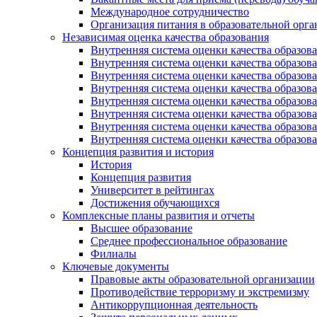
Международное сотрудничество
Организация питания в образовательной орг
Независимая оценка качества образования
Внутренняя система оценки качества образ
Внутренняя система оценки качества образ
Внутренняя система оценки качества образ
Внутренняя система оценки качества обра
Внутренняя система оценки качества обра
Внутренняя система оценки качества образ
Внутренняя система оценки качества образо
Внутренняя система оценки качества образо
Концепция развития и история
История
Концепция развития
Университет в рейтингах
Достижения обучающихся
Комплексные планы развития и отчеты
Высшее образование
Среднее профессиональное образование
Филиалы
Ключевые документы
Правовые акты образовательной организации
Противодействие терроризму и экстремизму
Антикоррупционная деятельность