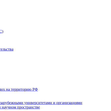
С)
тельства
щих на территорию РФ
с зарубежными университетами и организациями
 научном пространстве