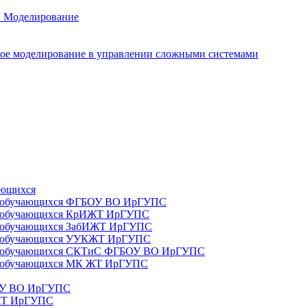
. Моделирование
ое моделирование в управлении сложными системами
ающихся
да) обучающихся ФГБОУ ВО ИрГУПС
да) обучающихся КрИЖТ ИрГУПС
а) обучающихся ЗабИЖТ ИрГУПС
да) обучающихся УУКЖТ ИрГУПС
да) обучающихся СКТиС ФГБОУ ВО ИрГУПС
а) обучающихся МК ЖТ ИрГУПС
БОУ ВО ИрГУПС
ИЖТ ИрГУПС