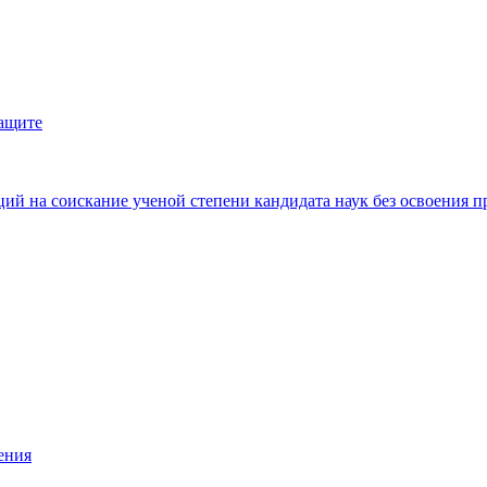
защите
ий на соискание ученой степени кандидата наук без освоения п
ения