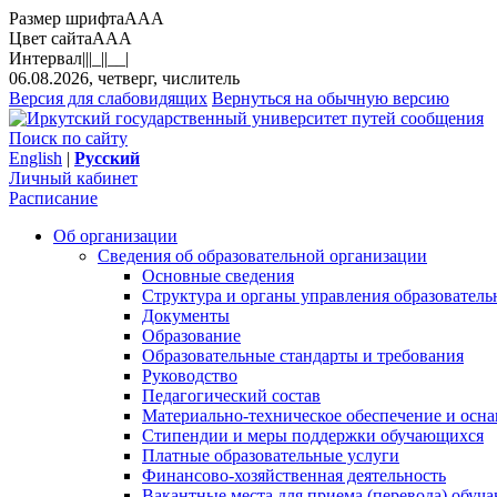
Размер шрифта
A
A
A
Цвет сайта
A
A
A
Интервал
||
|_|
|__|
06.08.2026, четверг, числитель
Версия для слабовидящих
Вернуться на обычную версию
Поиск по сайту
English
|
Русский
Личный кабинет
Расписание
Об организации
Сведения об образовательной организации
Основные сведения
Структура и органы управления образователь
Документы
Образование
Образовательные стандарты и требования
Руководство
Педагогический состав
Материально-техническое обеспечение и осна
Стипендии и меры поддержки обучающихся
Платные образовательные услуги
Финансово-хозяйственная деятельность
Вакантные места для приема (перевода) обуч