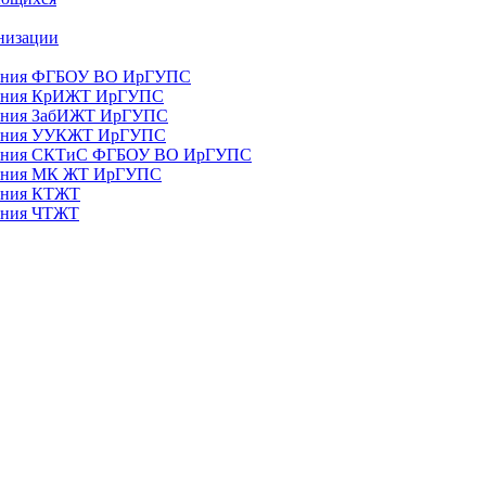
анизации
ования ФГБОУ ВО ИрГУПС
ования КрИЖТ ИрГУПС
ования ЗабИЖТ ИрГУПС
зования УУКЖТ ИрГУПС
зования СКТиС ФГБОУ ВО ИрГУПС
ования МК ЖТ ИрГУПС
вания КТЖТ
вания ЧТЖТ