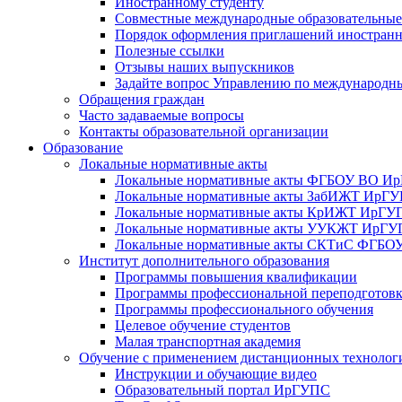
Иностранному студенту
Совместные международные образовательны
Порядок оформления приглашений иностран
Полезные ссылки
Отзывы наших выпускников
Задайте вопрос Управлению по международн
Обращения граждан
Часто задаваемые вопросы
Контакты образовательной организации
Образование
Локальные нормативные акты
Локальные нормативные акты ФГБОУ ВО И
Локальные нормативные акты ЗабИЖТ ИрГ
Локальные нормативные акты КрИЖТ ИрГУ
Локальные нормативные акты УУКЖТ ИрГ
Локальные нормативные акты СКТиС ФГБ
Институт дополнительного образования
Программы повышения квалификации
Программы профессиональной переподготов
Программы профессионального обучения
Целевое обучение студентов
Малая транспортная академия
Обучение с применением дистанционных технолог
Инструкции и обучающие видео
Образовательный портал ИрГУПС