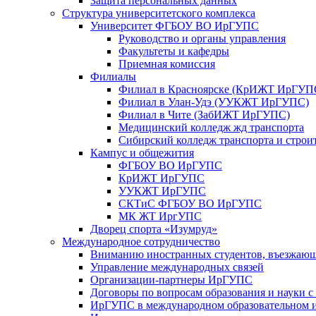
Защита персональных данных
Структура университетского комплекса
Университет ФГБОУ ВО ИрГУПС
Руководство и органы управления
Факультеты и кафедры
Приемная комиссия
Филиалы
Филиал в Красноярске (КрИЖТ ИрГУП
Филиал в Улан-Удэ (УУКЖТ ИрГУПС)
Филиал в Чите (ЗабИЖТ ИрГУПС)
Медицинский колледж жд транспорта
Сибирский колледж транспорта и строи
Кампус и общежития
ФГБОУ ВО ИрГУПС
КрИЖТ ИрГУПС
УУКЖТ ИрГУПС
СКТиС ФГБОУ ВО ИрГУПС
МК ЖТ ИргУПС
Дворец спорта «Изумруд»
Международное сотрудничество
Вниманию иностранных студентов, въезжаю
Управление международных связей
Организации-партнеры ИрГУПС
Договоры по вопросам образования и науки 
ИрГУПС в международном образовательном и