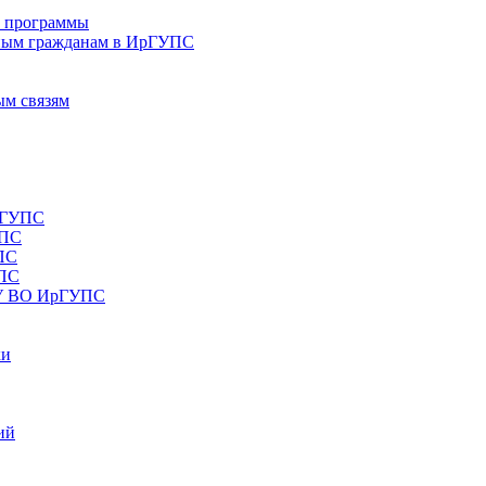
е программы
ным гражданам в ИрГУПС
ым связям
рГУПС
УПС
ПС
УПС
ОУ ВО ИрГУПС
ки
ий