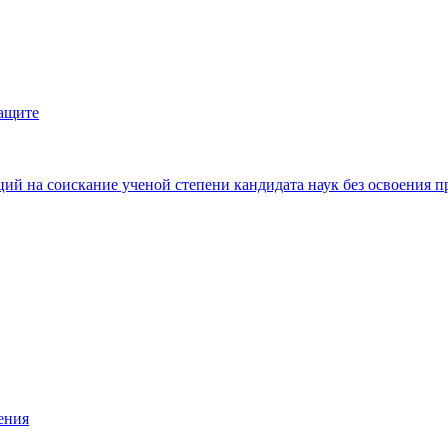
защите
ий на соискание ученой степени кандидата наук без освоения п
ения