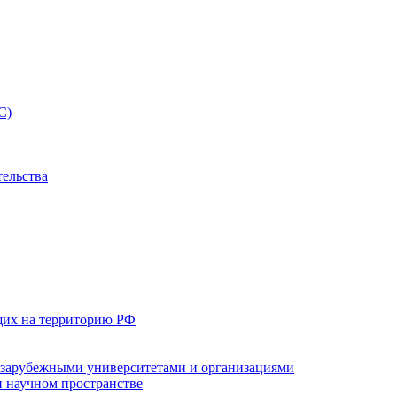
С)
тельства
щих на территорию РФ
с зарубежными университетами и организациями
 научном пространстве