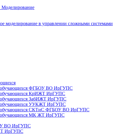
. Моделирование
ое моделирование в управлении сложными системами
ающихся
да) обучающихся ФГБОУ ВО ИрГУПС
да) обучающихся КрИЖТ ИрГУПС
а) обучающихся ЗабИЖТ ИрГУПС
да) обучающихся УУКЖТ ИрГУПС
да) обучающихся СКТиС ФГБОУ ВО ИрГУПС
а) обучающихся МК ЖТ ИрГУПС
БОУ ВО ИрГУПС
ИЖТ ИрГУПС