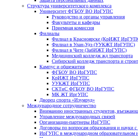
Защита персональных данных
Структура университетского комплекса
Университет ФГБОУ ВО ИрГУПС
Руководство и органы управления
Факультеты и кафедры
Приемная комиссия
Филиалы
Филиал в Красноярске (КрИЖТ ИрГУП
Филиал в Улан-Удэ (УУКЖТ ИрГУПС)
Филиал в Чите (ЗабИЖТ ИрГУПС)
Медицинский колледж жд транспорта
Сибирский колледж транспорта и строи
Кампус и общежития
ФГБОУ ВО ИрГУПС
КрИЖТ ИрГУПС
УУКЖТ ИрГУПС
СКТиС ФГБОУ ВО ИрГУПС
МК ЖТ ИргУПС
Дворец спорта «Изумруд»
Международное сотрудничество
Вниманию иностранных студентов, въезжаю
Управление международных связей
Организации-партнеры ИрГУПС
Договоры по вопросам образования и науки 
ИрГУПС в международном образовательном и