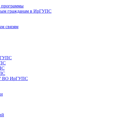
е программы
ным гражданам в ИрГУПС
ым связям
рГУПС
УПС
ПС
УПС
ОУ ВО ИрГУПС
ки
ий