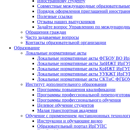
Иностранному студенту
Совместные международные образовательны
Порядок оформления приглашений иностран
Полезные ссылки
Отзывы наших выпускников
Задайте вопрос Управлению по международн
Обращения граждан
Часто задаваемые вопросы
Контакты образовательной организации
Образование
Локальные нормативные акты
Локальные нормативные акты ФГБОУ ВО И
Локальные нормативные акты ЗабИЖТ ИрГ
Локальные нормативные акты КрИЖТ ИрГУ
Локальные нормативные акты УУКЖТ ИрГ
Локальные нормативные акты СКТиС ФГБ
Институт дополнительного образования
Программы повышения квалификации
Программы профессиональной переподготов
Программы профессионального обучения
Целевое обучение студентов
Малая транспортная академия
Обучение с применением дистанционных технолог
Инструкции и обучающие видео
Образовательный портал ИрГУПС