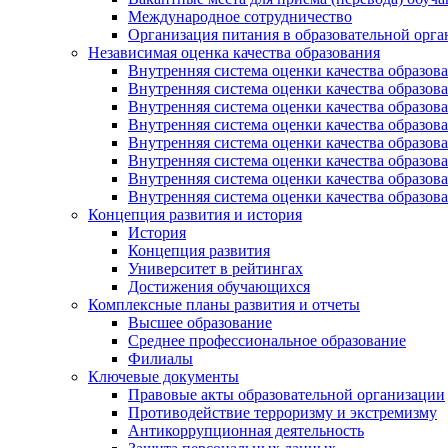
Международное сотрудничество
Организация питания в образовательной орг
Независимая оценка качества образования
Внутренняя система оценки качества образ
Внутренняя система оценки качества образ
Внутренняя система оценки качества образ
Внутренняя система оценки качества обра
Внутренняя система оценки качества обра
Внутренняя система оценки качества образ
Внутренняя система оценки качества образо
Внутренняя система оценки качества образо
Концепция развития и история
История
Концепция развития
Университет в рейтингах
Достижения обучающихся
Комплексные планы развития и отчеты
Высшее образование
Среднее профессиональное образование
Филиалы
Ключевые документы
Правовые акты образовательной организации
Противодействие терроризму и экстремизму
Антикоррупционная деятельность