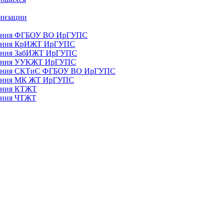
анизации
ования ФГБОУ ВО ИрГУПС
ования КрИЖТ ИрГУПС
ования ЗабИЖТ ИрГУПС
зования УУКЖТ ИрГУПС
зования СКТиС ФГБОУ ВО ИрГУПС
ования МК ЖТ ИрГУПС
вания КТЖТ
вания ЧТЖТ