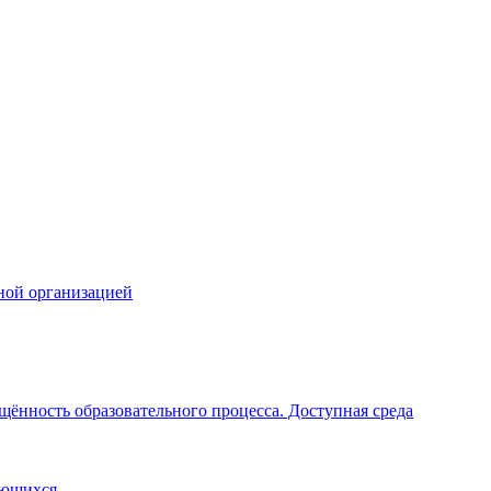
ной организацией
щённость образовательного процесса. Доступная среда
ающихся