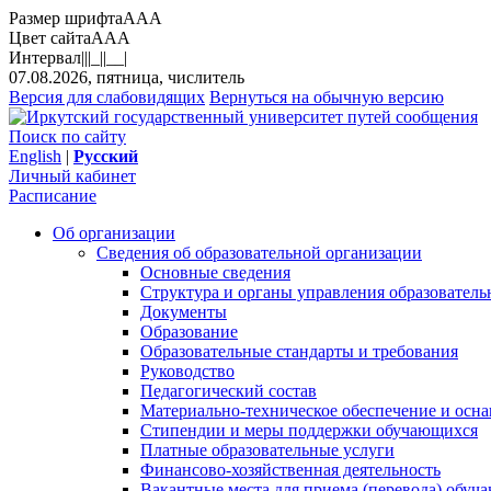
Размер шрифта
A
A
A
Цвет сайта
A
A
A
Интервал
||
|_|
|__|
07.08.2026, пятница, числитель
Версия для слабовидящих
Вернуться на обычную версию
Поиск по сайту
English
|
Русский
Личный кабинет
Расписание
Об организации
Сведения об образовательной организации
Основные сведения
Структура и органы управления образователь
Документы
Образование
Образовательные стандарты и требования
Руководство
Педагогический состав
Материально-техническое обеспечение и осна
Стипендии и меры поддержки обучающихся
Платные образовательные услуги
Финансово-хозяйственная деятельность
Вакантные места для приема (перевода) обуч