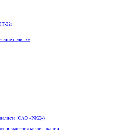
ПТ-22)
ижение первых»
циалиста (ОАО «РЖД»)
мы повышения квалификации