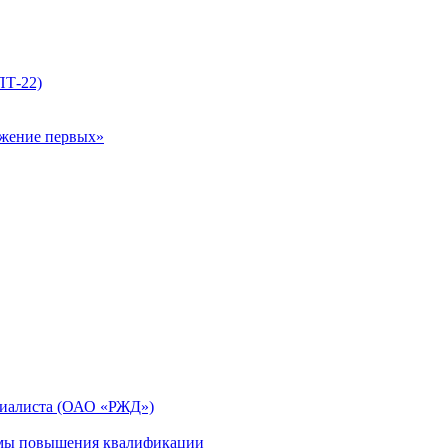
ПТ-22)
ижение первых»
циалиста (ОАО «РЖД»)
мы повышения квалификации