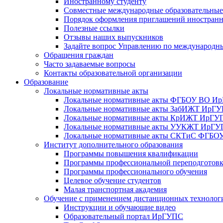
Иностранному студенту
Совместные международные образовательны
Порядок оформления приглашений иностран
Полезные ссылки
Отзывы наших выпускников
Задайте вопрос Управлению по международн
Обращения граждан
Часто задаваемые вопросы
Контакты образовательной организации
Образование
Локальные нормативные акты
Локальные нормативные акты ФГБОУ ВО И
Локальные нормативные акты ЗабИЖТ ИрГ
Локальные нормативные акты КрИЖТ ИрГУ
Локальные нормативные акты УУКЖТ ИрГ
Локальные нормативные акты СКТиС ФГБ
Институт дополнительного образования
Программы повышения квалификации
Программы профессиональной переподготов
Программы профессионального обучения
Целевое обучение студентов
Малая транспортная академия
Обучение с применением дистанционных технолог
Инструкции и обучающие видео
Образовательный портал ИрГУПС