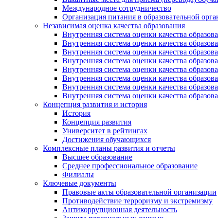
Международное сотрудничество
Организация питания в образовательной орг
Независимая оценка качества образования
Внутренняя система оценки качества образ
Внутренняя система оценки качества образ
Внутренняя система оценки качества образ
Внутренняя система оценки качества обра
Внутренняя система оценки качества обра
Внутренняя система оценки качества образ
Внутренняя система оценки качества образо
Внутренняя система оценки качества образо
Концепция развития и история
История
Концепция развития
Университет в рейтингах
Достижения обучающихся
Комплексные планы развития и отчеты
Высшее образование
Среднее профессиональное образование
Филиалы
Ключевые документы
Правовые акты образовательной организации
Противодействие терроризму и экстремизму
Антикоррупционная деятельность