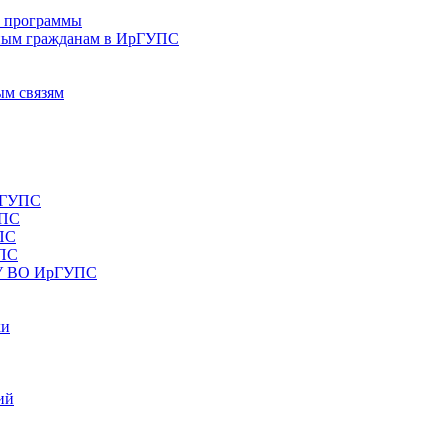
е программы
ным гражданам в ИрГУПС
ым связям
рГУПС
УПС
ПС
УПС
ОУ ВО ИрГУПС
ки
ий