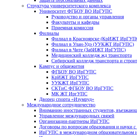
Защита персональных данных
Структура университетского комплекса
Университет ФГБОУ ВО ИрГУПС
Руководство и органы управления
Факультеты и кафедры
Приемная комиссия
Филиалы
Филиал в Красноярске (КрИЖТ ИрГУП
Филиал в Улан-Удэ (УУКЖТ ИрГУПС)
Филиал в Чите (ЗабИЖТ ИрГУПС)
Медицинский колледж жд транспорта
Сибирский колледж транспорта и строи
Кампус и общежития
ФГБОУ ВО ИрГУПС
КрИЖТ ИрГУПС
УУКЖТ ИрГУПС
СКТиС ФГБОУ ВО ИрГУПС
МК ЖТ ИргУПС
Дворец спорта «Изумруд»
Международное сотрудничество
Вниманию иностранных студентов, въезжаю
Управление международных связей
Организации-партнеры ИрГУПС
Договоры по вопросам образования и науки 
ИрГУПС в международном образовательном и