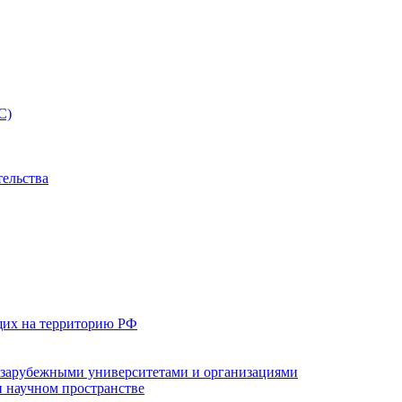
С)
тельства
щих на территорию РФ
с зарубежными университетами и организациями
 научном пространстве