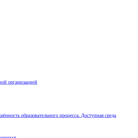
ной организацией
щённость образовательного процесса. Доступная среда
ающихся