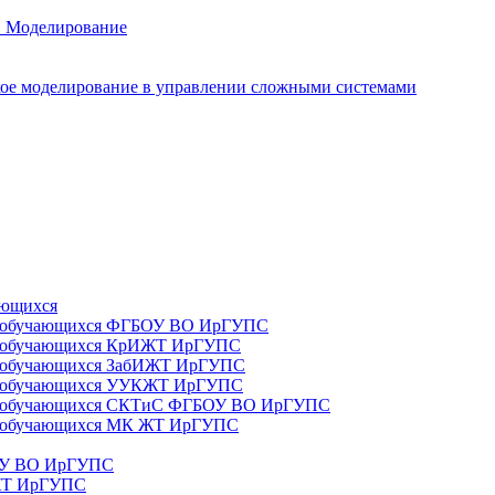
. Моделирование
ое моделирование в управлении сложными системами
ающихся
да) обучающихся ФГБОУ ВО ИрГУПС
да) обучающихся КрИЖТ ИрГУПС
а) обучающихся ЗабИЖТ ИрГУПС
да) обучающихся УУКЖТ ИрГУПС
да) обучающихся СКТиС ФГБОУ ВО ИрГУПС
а) обучающихся МК ЖТ ИрГУПС
БОУ ВО ИрГУПС
ИЖТ ИрГУПС