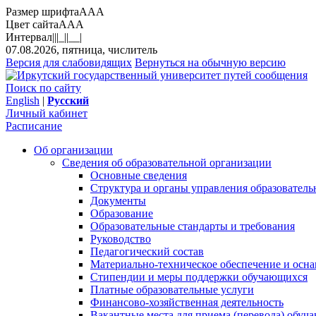
Размер шрифта
A
A
A
Цвет сайта
A
A
A
Интервал
||
|_|
|__|
07.08.2026, пятница, числитель
Версия для слабовидящих
Вернуться на обычную версию
Поиск по сайту
English
|
Русский
Личный кабинет
Расписание
Об организации
Сведения об образовательной организации
Основные сведения
Структура и органы управления образователь
Документы
Образование
Образовательные стандарты и требования
Руководство
Педагогический состав
Материально-техническое обеспечение и осна
Стипендии и меры поддержки обучающихся
Платные образовательные услуги
Финансово-хозяйственная деятельность
Вакантные места для приема (перевода) обуч