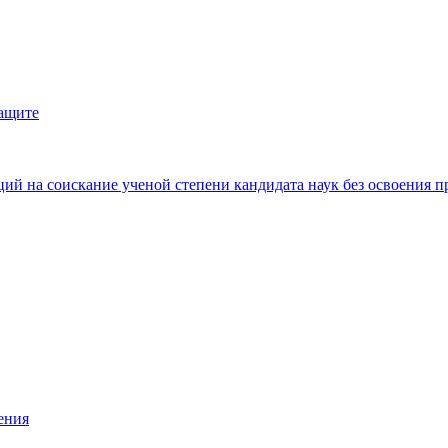
защите
ий на соискание ученой степени кандидата наук без освоения п
ения