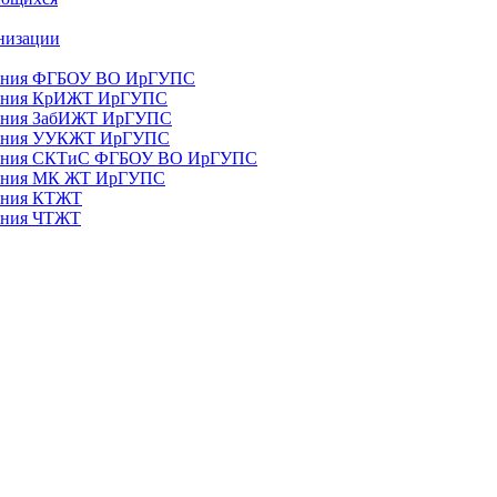
анизации
ования ФГБОУ ВО ИрГУПС
ования КрИЖТ ИрГУПС
ования ЗабИЖТ ИрГУПС
зования УУКЖТ ИрГУПС
зования СКТиС ФГБОУ ВО ИрГУПС
ования МК ЖТ ИрГУПС
вания КТЖТ
вания ЧТЖТ