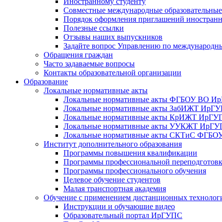
Иностранному студенту
Совместные международные образовательны
Порядок оформления приглашений иностран
Полезные ссылки
Отзывы наших выпускников
Задайте вопрос Управлению по международн
Обращения граждан
Часто задаваемые вопросы
Контакты образовательной организации
Образование
Локальные нормативные акты
Локальные нормативные акты ФГБОУ ВО И
Локальные нормативные акты ЗабИЖТ ИрГ
Локальные нормативные акты КрИЖТ ИрГУ
Локальные нормативные акты УУКЖТ ИрГ
Локальные нормативные акты СКТиС ФГБ
Институт дополнительного образования
Программы повышения квалификации
Программы профессиональной переподготов
Программы профессионального обучения
Целевое обучение студентов
Малая транспортная академия
Обучение с применением дистанционных технолог
Инструкции и обучающие видео
Образовательный портал ИрГУПС