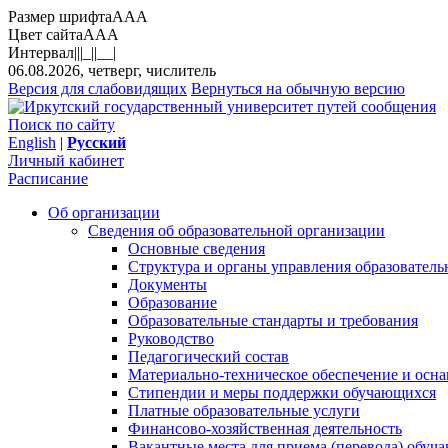
Размер шрифта
A
A
A
Цвет сайта
A
A
A
Интервал
||
|_|
|__|
06.08.2026, четверг, числитель
Версия для слабовидящих
Вернуться на обычную версию
Поиск по сайту
English
|
Русский
Личный кабинет
Расписание
Об организации
Сведения об образовательной организации
Основные сведения
Структура и органы управления образователь
Документы
Образование
Образовательные стандарты и требования
Руководство
Педагогический состав
Материально-техническое обеспечение и осна
Стипендии и меры поддержки обучающихся
Платные образовательные услуги
Финансово-хозяйственная деятельность
Вакантные места для приема (перевода) обуч