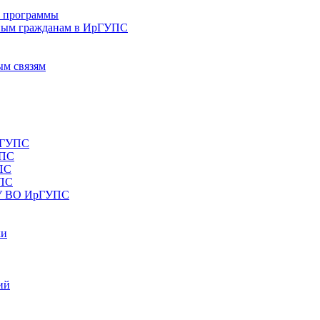
е программы
ным гражданам в ИрГУПС
ым связям
рГУПС
УПС
ПС
УПС
ОУ ВО ИрГУПС
ки
ий