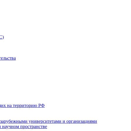
С)
тельства
щих на территорию РФ
с зарубежными университетами и организациями
 научном пространстве