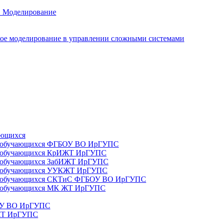
. Моделирование
ое моделирование в управлении сложными системами
ающихся
да) обучающихся ФГБОУ ВО ИрГУПС
да) обучающихся КрИЖТ ИрГУПС
а) обучающихся ЗабИЖТ ИрГУПС
да) обучающихся УУКЖТ ИрГУПС
да) обучающихся СКТиС ФГБОУ ВО ИрГУПС
а) обучающихся МК ЖТ ИрГУПС
БОУ ВО ИрГУПС
ИЖТ ИрГУПС