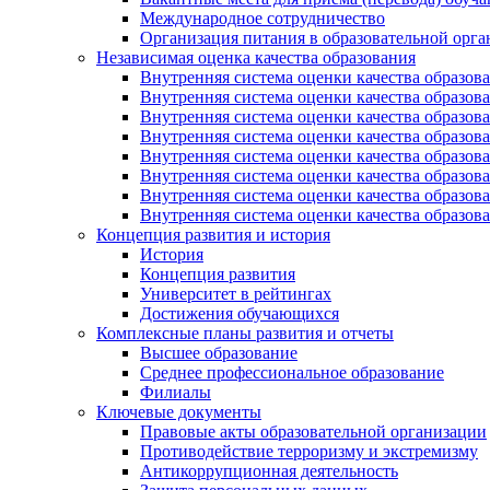
Международное сотрудничество
Организация питания в образовательной орг
Независимая оценка качества образования
Внутренняя система оценки качества образ
Внутренняя система оценки качества образ
Внутренняя система оценки качества образ
Внутренняя система оценки качества обра
Внутренняя система оценки качества обра
Внутренняя система оценки качества образ
Внутренняя система оценки качества образо
Внутренняя система оценки качества образо
Концепция развития и история
История
Концепция развития
Университет в рейтингах
Достижения обучающихся
Комплексные планы развития и отчеты
Высшее образование
Среднее профессиональное образование
Филиалы
Ключевые документы
Правовые акты образовательной организации
Противодействие терроризму и экстремизму
Антикоррупционная деятельность