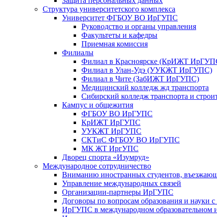
Защита персональных данных
Структура университетского комплекса
Университет ФГБОУ ВО ИрГУПС
Руководство и органы управления
Факультеты и кафедры
Приемная комиссия
Филиалы
Филиал в Красноярске (КрИЖТ ИрГУП
Филиал в Улан-Удэ (УУКЖТ ИрГУПС)
Филиал в Чите (ЗабИЖТ ИрГУПС)
Медицинский колледж жд транспорта
Сибирский колледж транспорта и строи
Кампус и общежития
ФГБОУ ВО ИрГУПС
КрИЖТ ИрГУПС
УУКЖТ ИрГУПС
СКТиС ФГБОУ ВО ИрГУПС
МК ЖТ ИргУПС
Дворец спорта «Изумруд»
Международное сотрудничество
Вниманию иностранных студентов, въезжаю
Управление международных связей
Организации-партнеры ИрГУПС
Договоры по вопросам образования и науки 
ИрГУПС в международном образовательном и