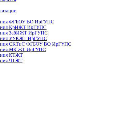
анизации
ования ФГБОУ ВО ИрГУПС
ования КрИЖТ ИрГУПС
ования ЗабИЖТ ИрГУПС
зования УУКЖТ ИрГУПС
зования СКТиС ФГБОУ ВО ИрГУПС
ования МК ЖТ ИрГУПС
вания КТЖТ
вания ЧТЖТ