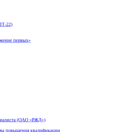
ПТ-22)
ижение первых»
циалиста (ОАО «РЖД»)
мы повышения квалификации