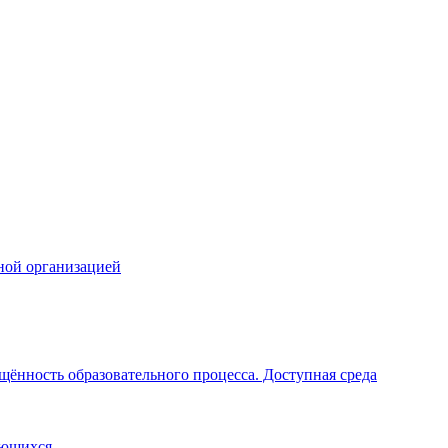
ной организацией
щённость образовательного процесса. Доступная среда
ающихся