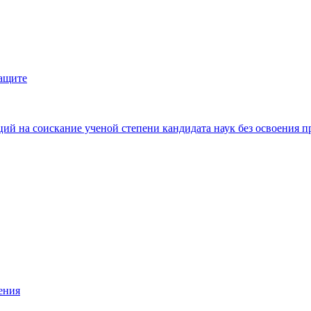
защите
ий на соискание ученой степени кандидата наук без освоения п
ения