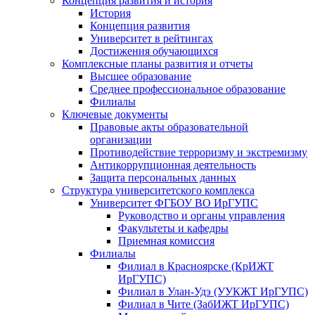
Концепция развития и история
История
Концепция развития
Университет в рейтингах
Достижения обучающихся
Комплексные планы развития и отчеты
Высшее образование
Среднее профессиональное образование
Филиалы
Ключевые документы
Правовые акты образовательной
организации
Противодействие терроризму и экстремизму
Антикоррупционная деятельность
Защита персональных данных
Структура университетского комплекса
Университет ФГБОУ ВО ИрГУПС
Руководство и органы управления
Факультеты и кафедры
Приемная комиссия
Филиалы
Филиал в Красноярске (КрИЖТ
ИрГУПС)
Филиал в Улан-Удэ (УУКЖТ ИрГУПС)
Филиал в Чите (ЗабИЖТ ИрГУПС)