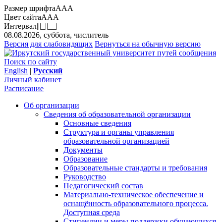
Размер шрифта
A
A
A
Цвет сайта
A
A
A
Интервал
||
|_|
|__|
08.08.2026, суббота, числитель
Версия для слабовидящих
Вернуться на обычную версию
Поиск по сайту
English
|
Русский
Личный кабинет
Расписание
Об организации
Сведения об образовательной организации
Основные сведения
Структура и органы управления
образовательной организацией
Документы
Образование
Образовательные стандарты и требования
Руководство
Педагогический состав
Материально-техническое обеспечение и
оснащённость образовательного процесса.
Доступная среда
Стипендии и меры поддержки обучающихся