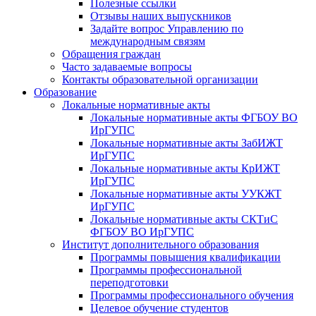
Полезные ссылки
Отзывы наших выпускников
Задайте вопрос Управлению по
международным связям
Обращения граждан
Часто задаваемые вопросы
Контакты образовательной организации
Образование
Локальные нормативные акты
Локальные нормативные акты ФГБОУ ВО
ИрГУПС
Локальные нормативные акты ЗабИЖТ
ИрГУПС
Локальные нормативные акты КрИЖТ
ИрГУПС
Локальные нормативные акты УУКЖТ
ИрГУПС
Локальные нормативные акты СКТиС
ФГБОУ ВО ИрГУПС
Институт дополнительного образования
Программы повышения квалификации
Программы профессиональной
переподготовки
Программы профессионального обучения
Целевое обучение студентов