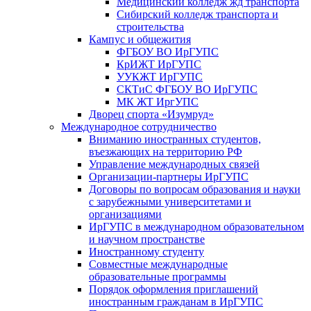
Медицинский колледж жд транспорта
Сибирский колледж транспорта и
строительства
Кампус и общежития
ФГБОУ ВО ИрГУПС
КрИЖТ ИрГУПС
УУКЖТ ИрГУПС
СКТиС ФГБОУ ВО ИрГУПС
МК ЖТ ИргУПС
Дворец спорта «Изумруд»
Международное сотрудничество
Вниманию иностранных студентов,
въезжающих на территорию РФ
Управление международных связей
Организации-партнеры ИрГУПС
Договоры по вопросам образования и науки
с зарубежными университетами и
организациями
ИрГУПС в международном образовательном
и научном пространстве
Иностранному студенту
Совместные международные
образовательные программы
Порядок оформления приглашений
иностранным гражданам в ИрГУПС