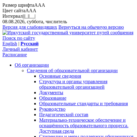
Размер шрифта
A
A
A
Цвет сайта
A
A
A
Интервал
||
|_|
|__|
08.08.2026, суббота, числитель
Версия для слабовидящих
Вернуться на обычную версию
Поиск по сайту
English
|
Русский
Личный кабинет
Расписание
Об организации
Сведения об образовательной организации
Основные сведения
Структура и органы управления
образовательной организацией
Документы
Образование
Образовательные стандарты и требования
Руководство
Педагогический состав
Материально-техническое обеспечение и
оснащённость образовательного процесса.
Доступная среда
Стипендии и меры поддержки обучающихся