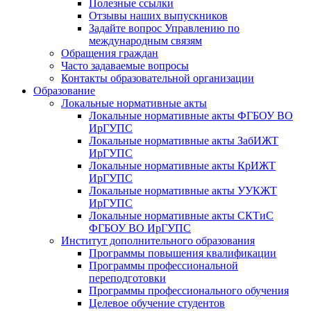
Полезные ссылки
Отзывы наших выпускников
Задайте вопрос Управлению по
международным связям
Обращения граждан
Часто задаваемые вопросы
Контакты образовательной организации
Образование
Локальные нормативные акты
Локальные нормативные акты ФГБОУ ВО
ИрГУПС
Локальные нормативные акты ЗабИЖТ
ИрГУПС
Локальные нормативные акты КрИЖТ
ИрГУПС
Локальные нормативные акты УУКЖТ
ИрГУПС
Локальные нормативные акты СКТиС
ФГБОУ ВО ИрГУПС
Институт дополнительного образования
Программы повышения квалификации
Программы профессиональной
переподготовки
Программы профессионального обучения
Целевое обучение студентов