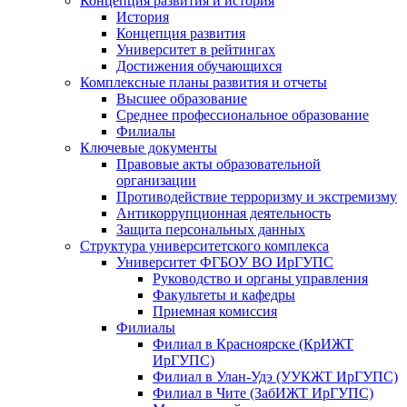
Концепция развития и история
История
Концепция развития
Университет в рейтингах
Достижения обучающихся
Комплексные планы развития и отчеты
Высшее образование
Среднее профессиональное образование
Филиалы
Ключевые документы
Правовые акты образовательной
организации
Противодействие терроризму и экстремизму
Антикоррупционная деятельность
Защита персональных данных
Структура университетского комплекса
Университет ФГБОУ ВО ИрГУПС
Руководство и органы управления
Факультеты и кафедры
Приемная комиссия
Филиалы
Филиал в Красноярске (КрИЖТ
ИрГУПС)
Филиал в Улан-Удэ (УУКЖТ ИрГУПС)
Филиал в Чите (ЗабИЖТ ИрГУПС)