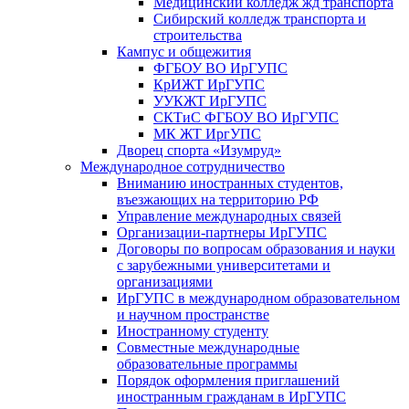
Медицинский колледж жд транспорта
Сибирский колледж транспорта и
строительства
Кампус и общежития
ФГБОУ ВО ИрГУПС
КрИЖТ ИрГУПС
УУКЖТ ИрГУПС
СКТиС ФГБОУ ВО ИрГУПС
МК ЖТ ИргУПС
Дворец спорта «Изумруд»
Международное сотрудничество
Вниманию иностранных студентов,
въезжающих на территорию РФ
Управление международных связей
Организации-партнеры ИрГУПС
Договоры по вопросам образования и науки
с зарубежными университетами и
организациями
ИрГУПС в международном образовательном
и научном пространстве
Иностранному студенту
Совместные международные
образовательные программы
Порядок оформления приглашений
иностранным гражданам в ИрГУПС