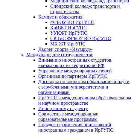
Медицинский колледж жд транспорта
Сибирский колледж транспорта и
строительства
Кампус и общежития
ФГБОУ ВО ИрГУПС
КрИЖТ ИрГУПС
УУКЖТ ИрГУПС
СКТиС ФГБОУ ВО ИрГУПС
МК ЖТ ИргУПС
Дворец спорта «Изумруд»
Международное сотрудничество
Вниманию иностранных студентов,
въезжающих на территорию РФ
Управление международных связей
Организации-партнеры ИрГУПС
Договоры по вопросам образования и науки
с зарубежными университетами и
организациями
ИрГУПС в международном образовательном
и научном пространстве
Иностранному студенту
Совместные международные
образовательные программы
Порядок оформления приглашений
иностранным гражданам в ИрГУПС