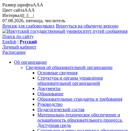
Размер шрифта
A
A
A
Цвет сайта
A
A
A
Интервал
||
|_|
|__|
07.08.2026, пятница, числитель
Версия для слабовидящих
Вернуться на обычную версию
Поиск по сайту
English
|
Русский
Личный кабинет
Расписание
Об организации
Сведения об образовательной организации
Основные сведения
Структура и органы управления
образовательной организацией
Документы
Образование
Образовательные стандарты и требования
Руководство
Педагогический состав
Материально-техническое обеспечение и
оснащённость образовательного процесса.
Доступная среда
Стипендии и меры поддержки обучающихся