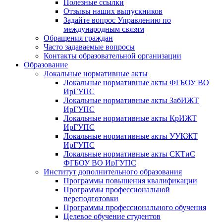
Полезные ссылки
Отзывы наших выпускников
Задайте вопрос Управлению по
международным связям
Обращения граждан
Часто задаваемые вопросы
Контакты образовательной организации
Образование
Локальные нормативные акты
Локальные нормативные акты ФГБОУ ВО
ИрГУПС
Локальные нормативные акты ЗабИЖТ
ИрГУПС
Локальные нормативные акты КрИЖТ
ИрГУПС
Локальные нормативные акты УУКЖТ
ИрГУПС
Локальные нормативные акты СКТиС
ФГБОУ ВО ИрГУПС
Институт дополнительного образования
Программы повышения квалификации
Программы профессиональной
переподготовки
Программы профессионального обучения
Целевое обучение студентов