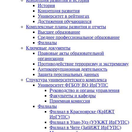
Концепция развития и история
История
Концепция развития
Университет в рейтингах
Достижения обучающихся
Комплексные планы развития и отчеты
Высшее образование
Среднее профессиональное образование
Филиалы
Ключевые документы
Правовые акты образовательной
организации
Противодействие терроризму и экстремизму
Антикоррупционная деятельность
Защита персональных данных
Структура университетского комплекса
Университет ФГБОУ ВО ИрГУПС
Руководство и органы управления
Факультеты и кафедры
Приемная комиссия
Филиалы
Филиал в Красноярске (КрИЖТ
ИрГУПС)
Филиал в Улан-Удэ (УУКЖТ ИрГУПС)
Филиал в Чите (ЗабИЖТ ИрГУПС)