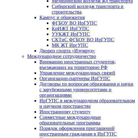
Медицинский колледж жд транспорта
Сибирский колледж транспорта и
строительства
Кампус и общежития
ФГБОУ ВО ИрГУПС
КрИЖТ ИрГУПС
УУКЖТ ИрГУПС
СКТиС ФГБОУ ВО ИрГУПС
МК ЖТ ИргУПС
Дворец спорта «Изумруд»
Международное сотрудничество
Вниманию иностранных студентов,
въезжающих на территорию РФ
Управление международных связей
Организации-партнеры ИрГУПС
Договоры по вопросам образования и науки
с зарубежными университетами и
организациями
ИрГУПС в международном образовательном
и научном пространстве
Иностранному студенту
Совместные международные
образовательные программы
Порядок оформления приглашений
иностранным гражданам в ИрГУПС