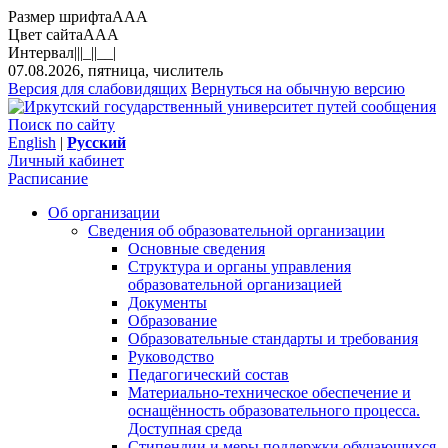
Размер шрифта
A
A
A
Цвет сайта
A
A
A
Интервал
||
|_|
|__|
07.08.2026, пятница, числитель
Версия для слабовидящих
Вернуться на обычную версию
Поиск по сайту
English
|
Русский
Личный кабинет
Расписание
Об организации
Сведения об образовательной организации
Основные сведения
Структура и органы управления
образовательной организацией
Документы
Образование
Образовательные стандарты и требования
Руководство
Педагогический состав
Материально-техническое обеспечение и
оснащённость образовательного процесса.
Доступная среда
Стипендии и меры поддержки обучающихся