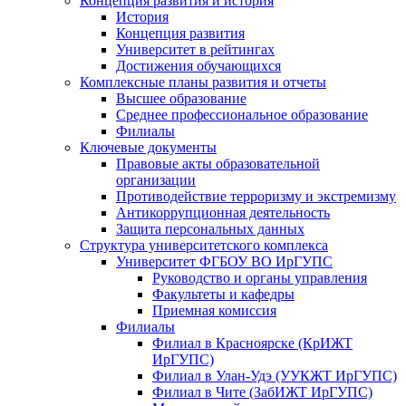
Концепция развития и история
История
Концепция развития
Университет в рейтингах
Достижения обучающихся
Комплексные планы развития и отчеты
Высшее образование
Среднее профессиональное образование
Филиалы
Ключевые документы
Правовые акты образовательной
организации
Противодействие терроризму и экстремизму
Антикоррупционная деятельность
Защита персональных данных
Структура университетского комплекса
Университет ФГБОУ ВО ИрГУПС
Руководство и органы управления
Факультеты и кафедры
Приемная комиссия
Филиалы
Филиал в Красноярске (КрИЖТ
ИрГУПС)
Филиал в Улан-Удэ (УУКЖТ ИрГУПС)
Филиал в Чите (ЗабИЖТ ИрГУПС)