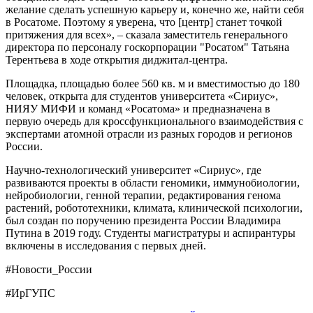
желание сделать успешную карьеру и, конечно же, найти себя
в Росатоме. Поэтому я уверена, что [центр] станет точкой
притяжения для всех», – сказала заместитель генерального
директора по персоналу госкорпорации "Росатом" Татьяна
Терентьева в ходе открытия диджитал-центра.
Площадка, площадью более 560 кв. м и вместимостью до 180
человек, открыта для студентов университета «Сириус»,
НИЯУ МИФИ и команд «Росатома» и предназначена в
первую очередь для кроссфункционального взаимодействия с
экспертами атомной отрасли из разных городов и регионов
России.
Научно-технологический университет «Сириус», где
развиваются проекты в области геномики, иммунобиологии,
нейробиологии, генной терапии, редактирования генома
растений, робототехники, климата, клинической психологии,
был создан по поручению президента России Владимира
Путина в 2019 году. Студенты магистратуры и аспирантуры
включены в исследования с первых дней.
#Новости_России
#ИрГУПС