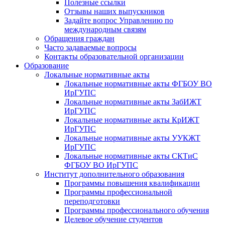
Полезные ссылки
Отзывы наших выпускников
Задайте вопрос Управлению по
международным связям
Обращения граждан
Часто задаваемые вопросы
Контакты образовательной организации
Образование
Локальные нормативные акты
Локальные нормативные акты ФГБОУ ВО
ИрГУПС
Локальные нормативные акты ЗабИЖТ
ИрГУПС
Локальные нормативные акты КрИЖТ
ИрГУПС
Локальные нормативные акты УУКЖТ
ИрГУПС
Локальные нормативные акты СКТиС
ФГБОУ ВО ИрГУПС
Институт дополнительного образования
Программы повышения квалификации
Программы профессиональной
переподготовки
Программы профессионального обучения
Целевое обучение студентов