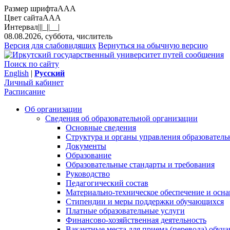
Размер шрифта
A
A
A
Цвет сайта
A
A
A
Интервал
||
|_|
|__|
08.08.2026, суббота, числитель
Версия для слабовидящих
Вернуться на обычную версию
Поиск по сайту
English
|
Русский
Личный кабинет
Расписание
Об организации
Сведения об образовательной организации
Основные сведения
Структура и органы управления образователь
Документы
Образование
Образовательные стандарты и требования
Руководство
Педагогический состав
Материально-техническое обеспечение и осна
Стипендии и меры поддержки обучающихся
Платные образовательные услуги
Финансово-хозяйственная деятельность
Вакантные места для приема (перевода) обуч