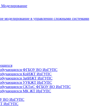
. Моделирование
ое моделирование в управлении сложными системами
ающихся
да) обучающихся ФГБОУ ВО ИрГУПС
да) обучающихся КрИЖТ ИрГУПС
а) обучающихся ЗабИЖТ ИрГУПС
да) обучающихся УУКЖТ ИрГУПС
да) обучающихся СКТиС ФГБОУ ВО ИрГУПС
а) обучающихся МК ЖТ ИрГУПС
БОУ ВО ИрГУПС
ИЖТ ИрГУПС