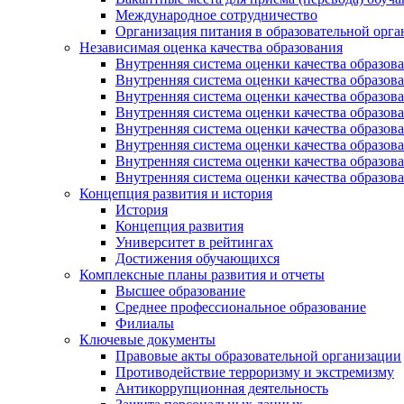
Международное сотрудничество
Организация питания в образовательной орг
Независимая оценка качества образования
Внутренняя система оценки качества образ
Внутренняя система оценки качества образ
Внутренняя система оценки качества образ
Внутренняя система оценки качества обра
Внутренняя система оценки качества обра
Внутренняя система оценки качества образ
Внутренняя система оценки качества образо
Внутренняя система оценки качества образо
Концепция развития и история
История
Концепция развития
Университет в рейтингах
Достижения обучающихся
Комплексные планы развития и отчеты
Высшее образование
Среднее профессиональное образование
Филиалы
Ключевые документы
Правовые акты образовательной организации
Противодействие терроризму и экстремизму
Антикоррупционная деятельность