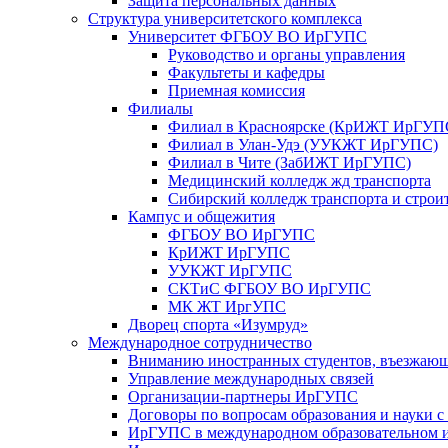
Защита персональных данных
Структура университетского комплекса
Университет ФГБОУ ВО ИрГУПС
Руководство и органы управления
Факультеты и кафедры
Приемная комиссия
Филиалы
Филиал в Красноярске (КрИЖТ ИрГУП
Филиал в Улан-Удэ (УУКЖТ ИрГУПС)
Филиал в Чите (ЗабИЖТ ИрГУПС)
Медицинский колледж жд транспорта
Сибирский колледж транспорта и строи
Кампус и общежития
ФГБОУ ВО ИрГУПС
КрИЖТ ИрГУПС
УУКЖТ ИрГУПС
СКТиС ФГБОУ ВО ИрГУПС
МК ЖТ ИргУПС
Дворец спорта «Изумруд»
Международное сотрудничество
Вниманию иностранных студентов, въезжаю
Управление международных связей
Организации-партнеры ИрГУПС
Договоры по вопросам образования и науки 
ИрГУПС в международном образовательном и