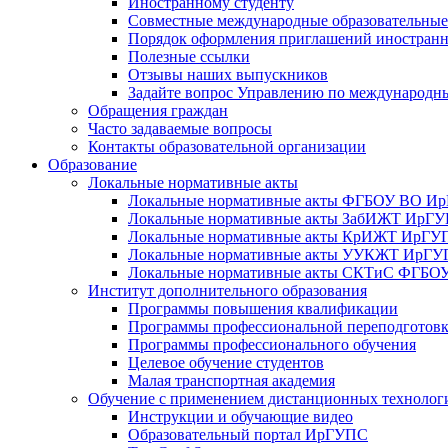
Иностранному студенту
Совместные международные образовательны
Порядок оформления приглашений иностран
Полезные ссылки
Отзывы наших выпускников
Задайте вопрос Управлению по международн
Обращения граждан
Часто задаваемые вопросы
Контакты образовательной организации
Образование
Локальные нормативные акты
Локальные нормативные акты ФГБОУ ВО И
Локальные нормативные акты ЗабИЖТ ИрГ
Локальные нормативные акты КрИЖТ ИрГУ
Локальные нормативные акты УУКЖТ ИрГ
Локальные нормативные акты СКТиС ФГБ
Институт дополнительного образования
Программы повышения квалификации
Программы профессиональной переподготов
Программы профессионального обучения
Целевое обучение студентов
Малая транспортная академия
Обучение с применением дистанционных технолог
Инструкции и обучающие видео
Образовательный портал ИрГУПС