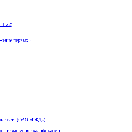
ПТ-22)
ижение первых»
циалиста (ОАО «РЖД»)
мы повышения квалификации