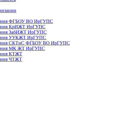
анизации
ования ФГБОУ ВО ИрГУПС
ования КрИЖТ ИрГУПС
ования ЗабИЖТ ИрГУПС
зования УУКЖТ ИрГУПС
зования СКТиС ФГБОУ ВО ИрГУПС
ования МК ЖТ ИрГУПС
вания КТЖТ
вания ЧТЖТ