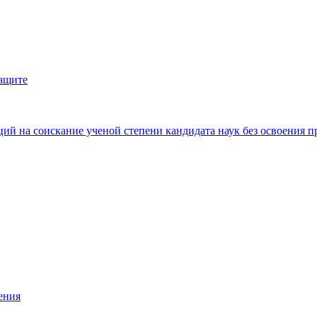
защите
ий на соискание ученой степени кандидата наук без освоения п
ения