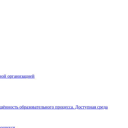
ной организацией
щённость образовательного процесса. Доступная среда
ающихся