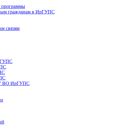
е программы
ным гражданам в ИрГУПС
ым связям
рГУПС
УПС
ПС
УПС
ОУ ВО ИрГУПС
ки
ий