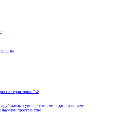
С)
тельства
щих на территорию РФ
с зарубежными университетами и организациями
 научном пространстве