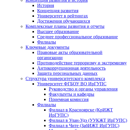
Концепция развития и история
История
Концепция развития
Университет в рейтингах
Достижения обучающихся
Комплексные планы развития и отчеты
Высшее образование
Среднее профессиональное образование
Филиалы
Ключевые документы
Правовые акты образовательной
организации
Противодействие терроризму и экстремизму
Антикоррупционная деятельность
Защита персональных данных
Структура университетского комплекса
Университет ФГБОУ ВО ИрГУПС
Руководство и органы управления
Факультеты и кафедры
Приемная комиссия
Филиалы
Филиал в Красноярске (КрИЖТ
ИрГУПС)
Филиал в Улан-Удэ (УУКЖТ ИрГУПС)
Филиал в Чите (ЗабИЖТ ИрГУПС)