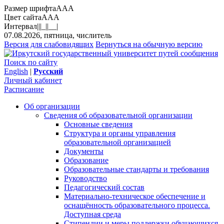
Размер шрифта
A
A
A
Цвет сайта
A
A
A
Интервал
||
|_|
|__|
07.08.2026, пятница, числитель
Версия для слабовидящих
Вернуться на обычную версию
Поиск по сайту
English
|
Русский
Личный кабинет
Расписание
Об организации
Сведения об образовательной организации
Основные сведения
Структура и органы управления
образовательной организацией
Документы
Образование
Образовательные стандарты и требования
Руководство
Педагогический состав
Материально-техническое обеспечение и
оснащённость образовательного процесса.
Доступная среда
Стипендии и меры поддержки обучающихся