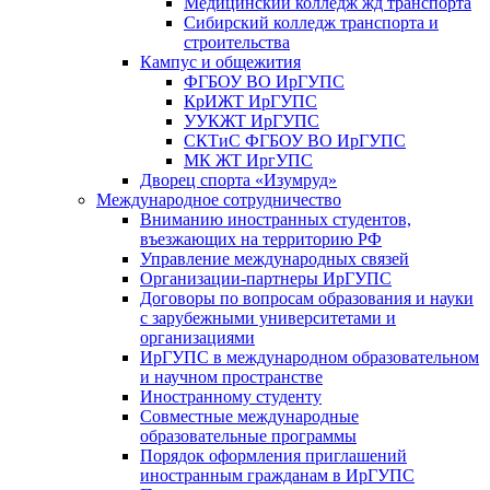
Медицинский колледж жд транспорта
Сибирский колледж транспорта и
строительства
Кампус и общежития
ФГБОУ ВО ИрГУПС
КрИЖТ ИрГУПС
УУКЖТ ИрГУПС
СКТиС ФГБОУ ВО ИрГУПС
МК ЖТ ИргУПС
Дворец спорта «Изумруд»
Международное сотрудничество
Вниманию иностранных студентов,
въезжающих на территорию РФ
Управление международных связей
Организации-партнеры ИрГУПС
Договоры по вопросам образования и науки
с зарубежными университетами и
организациями
ИрГУПС в международном образовательном
и научном пространстве
Иностранному студенту
Совместные международные
образовательные программы
Порядок оформления приглашений
иностранным гражданам в ИрГУПС