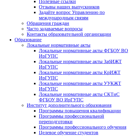
Полезные ссылки
Отзывы наших выпускников
Задайте вопрос Управлению по
международным связям
Обращения граждан
Часто задаваемые вопросы
Контакты образовательной организации
Образование
Локальные нормативные акты
Локальные нормативные акты ФГБОУ ВО
ИрГУПС
Локальные нормативные акты ЗабИЖТ
ИрГУПС
Локальные нормативные акты КрИЖТ
ИрГУПС
Локальные нормативные акты УУКЖТ
ИрГУПС
Локальные нормативные акты СКТиС
ФГБОУ ВО ИрГУПС
Институт дополнительного образования
Программы повышения квалификации
Программы профессиональной
переподготовки
Программы профессионального обучения
Целевое обучение студентов