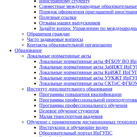
Иностранному студенту
Совместные международные образовательны
Порядок оформления приглашений иностран
Полезные ссылки
Отзывы наших выпускников
Задайте вопрос Управлению по международн
Обращения граждан
Часто задаваемые вопросы
Контакты образовательной организации
Образование
Локальные нормативные акты
Локальные нормативные акты ФГБОУ ВО И
Локальные нормативные акты ЗабИЖТ ИрГ
Локальные нормативные акты КрИЖТ ИрГУ
Локальные нормативные акты УУКЖТ ИрГ
Локальные нормативные акты СКТиС ФГБ
Институт дополнительного образования
Программы повышения квалификации
Программы профессиональной переподготов
Программы профессионального обучения
Целевое обучение студентов
Малая транспортная академия
Обучение с применением дистанционных технолог
Инструкции и обучающие видео
Образовательный портал ИрГУПС