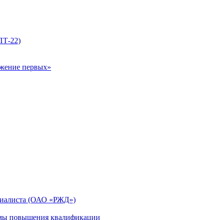
ПТ-22)
ижение первых»
циалиста (ОАО «РЖД»)
мы повышения квалификации