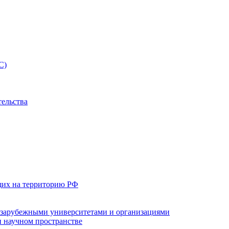
С)
тельства
щих на территорию РФ
с зарубежными университетами и организациями
 научном пространстве