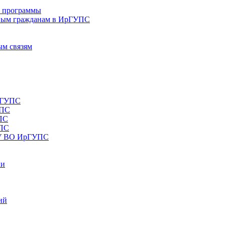
е программы
ным гражданам в ИрГУПС
ым связям
рГУПС
УПС
ПС
УПС
ОУ ВО ИрГУПС
ки
ий