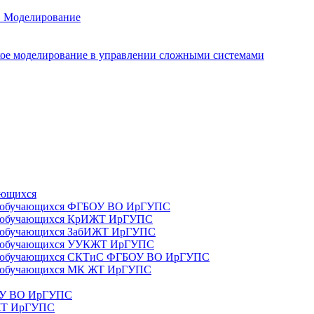
. Моделирование
ое моделирование в управлении сложными системами
ающихся
да) обучающихся ФГБОУ ВО ИрГУПС
да) обучающихся КрИЖТ ИрГУПС
а) обучающихся ЗабИЖТ ИрГУПС
да) обучающихся УУКЖТ ИрГУПС
да) обучающихся СКТиС ФГБОУ ВО ИрГУПС
а) обучающихся МК ЖТ ИрГУПС
БОУ ВО ИрГУПС
ИЖТ ИрГУПС