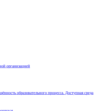
ной организацией
щённость образовательного процесса. Доступная среда
ающихся