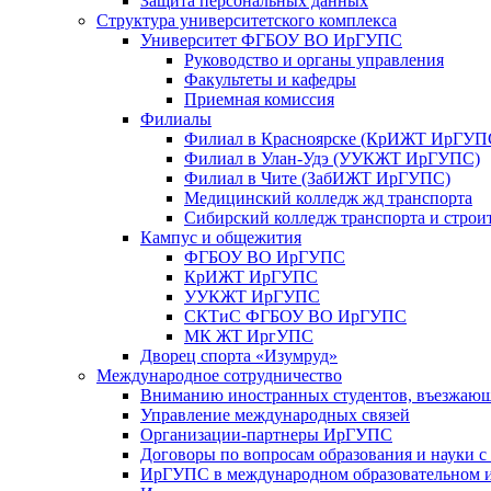
Защита персональных данных
Структура университетского комплекса
Университет ФГБОУ ВО ИрГУПС
Руководство и органы управления
Факультеты и кафедры
Приемная комиссия
Филиалы
Филиал в Красноярске (КрИЖТ ИрГУП
Филиал в Улан-Удэ (УУКЖТ ИрГУПС)
Филиал в Чите (ЗабИЖТ ИрГУПС)
Медицинский колледж жд транспорта
Сибирский колледж транспорта и строи
Кампус и общежития
ФГБОУ ВО ИрГУПС
КрИЖТ ИрГУПС
УУКЖТ ИрГУПС
СКТиС ФГБОУ ВО ИрГУПС
МК ЖТ ИргУПС
Дворец спорта «Изумруд»
Международное сотрудничество
Вниманию иностранных студентов, въезжаю
Управление международных связей
Организации-партнеры ИрГУПС
Договоры по вопросам образования и науки 
ИрГУПС в международном образовательном и