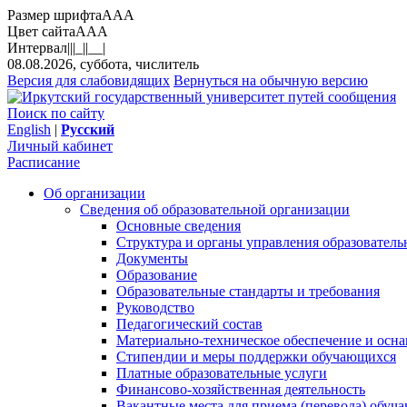
Размер шрифта
A
A
A
Цвет сайта
A
A
A
Интервал
||
|_|
|__|
08.08.2026, суббота, числитель
Версия для слабовидящих
Вернуться на обычную версию
Поиск по сайту
English
|
Русский
Личный кабинет
Расписание
Об организации
Сведения об образовательной организации
Основные сведения
Структура и органы управления образователь
Документы
Образование
Образовательные стандарты и требования
Руководство
Педагогический состав
Материально-техническое обеспечение и осна
Стипендии и меры поддержки обучающихся
Платные образовательные услуги
Финансово-хозяйственная деятельность
Вакантные места для приема (перевода) обуч