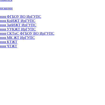
анизации
ования ФГБОУ ВО ИрГУПС
ования КрИЖТ ИрГУПС
ования ЗабИЖТ ИрГУПС
зования УУКЖТ ИрГУПС
зования СКТиС ФГБОУ ВО ИрГУПС
ования МК ЖТ ИрГУПС
вания КТЖТ
вания ЧТЖТ