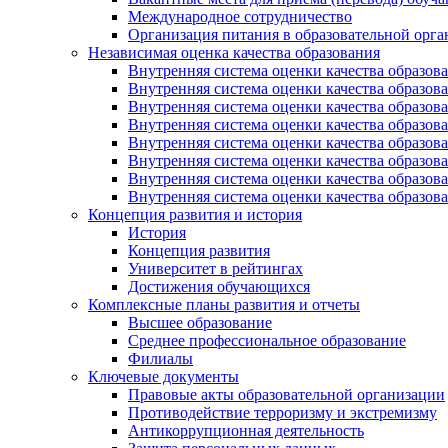
Международное сотрудничество
Организация питания в образовательной орг
Независимая оценка качества образования
Внутренняя система оценки качества образ
Внутренняя система оценки качества образ
Внутренняя система оценки качества образ
Внутренняя система оценки качества обра
Внутренняя система оценки качества обра
Внутренняя система оценки качества образ
Внутренняя система оценки качества образо
Внутренняя система оценки качества образо
Концепция развития и история
История
Концепция развития
Университет в рейтингах
Достижения обучающихся
Комплексные планы развития и отчеты
Высшее образование
Среднее профессиональное образование
Филиалы
Ключевые документы
Правовые акты образовательной организации
Противодействие терроризму и экстремизму
Антикоррупционная деятельность