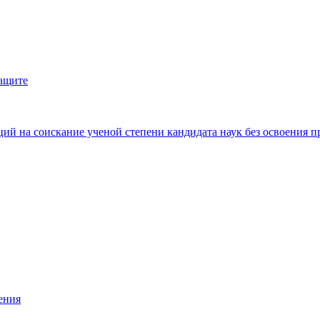
защите
ий на соискание ученой степени кандидата наук без освоения п
ения