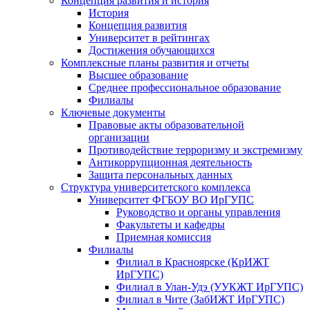
Концепция развития и история
История
Концепция развития
Университет в рейтингах
Достижения обучающихся
Комплексные планы развития и отчеты
Высшее образование
Среднее профессиональное образование
Филиалы
Ключевые документы
Правовые акты образовательной
организации
Противодействие терроризму и экстремизму
Антикоррупционная деятельность
Защита персональных данных
Структура университетского комплекса
Университет ФГБОУ ВО ИрГУПС
Руководство и органы управления
Факультеты и кафедры
Приемная комиссия
Филиалы
Филиал в Красноярске (КрИЖТ
ИрГУПС)
Филиал в Улан-Удэ (УУКЖТ ИрГУПС)
Филиал в Чите (ЗабИЖТ ИрГУПС)