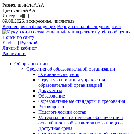
Размер шрифта
A
A
A
Цвет сайта
A
A
A
Интервал
||
|_|
|__|
09.08.2026, воскресенье, числитель
Версия для слабовидящих
Вернуться на обычную версию
Поиск по сайту
English
|
Русский
Личный кабинет
Расписание
Об организации
Сведения об образовательной организации
Основные сведения
Структура и органы управления
образовательной организацией
Документы
Образование
Образовательные стандарты и требования
Руководство
Педагогический состав
Материально-техническое обеспечение и
оснащённость образовательного процесса.
Доступная среда
Стипендии и меры поддержки обучающихся