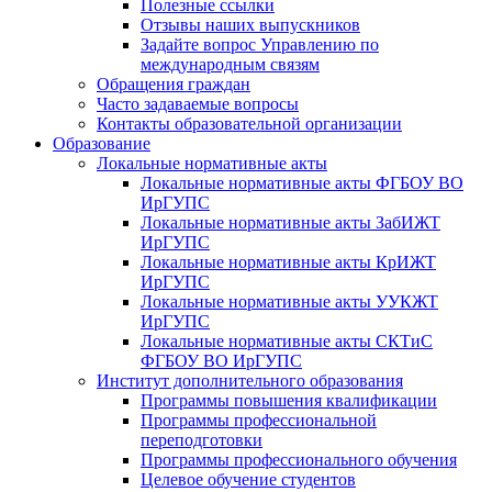
Полезные ссылки
Отзывы наших выпускников
Задайте вопрос Управлению по
международным связям
Обращения граждан
Часто задаваемые вопросы
Контакты образовательной организации
Образование
Локальные нормативные акты
Локальные нормативные акты ФГБОУ ВО
ИрГУПС
Локальные нормативные акты ЗабИЖТ
ИрГУПС
Локальные нормативные акты КрИЖТ
ИрГУПС
Локальные нормативные акты УУКЖТ
ИрГУПС
Локальные нормативные акты СКТиС
ФГБОУ ВО ИрГУПС
Институт дополнительного образования
Программы повышения квалификации
Программы профессиональной
переподготовки
Программы профессионального обучения
Целевое обучение студентов