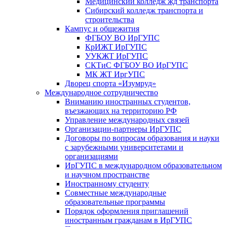
Медицинский колледж жд транспорта
Сибирский колледж транспорта и
строительства
Кампус и общежития
ФГБОУ ВО ИрГУПС
КрИЖТ ИрГУПС
УУКЖТ ИрГУПС
СКТиС ФГБОУ ВО ИрГУПС
МК ЖТ ИргУПС
Дворец спорта «Изумруд»
Международное сотрудничество
Вниманию иностранных студентов,
въезжающих на территорию РФ
Управление международных связей
Организации-партнеры ИрГУПС
Договоры по вопросам образования и науки
с зарубежными университетами и
организациями
ИрГУПС в международном образовательном
и научном пространстве
Иностранному студенту
Совместные международные
образовательные программы
Порядок оформления приглашений
иностранным гражданам в ИрГУПС