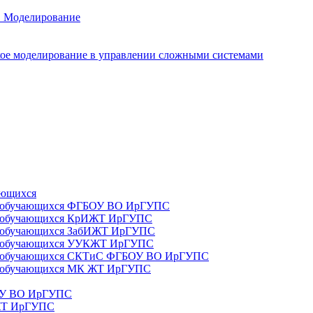
. Моделирование
ое моделирование в управлении сложными системами
ающихся
да) обучающихся ФГБОУ ВО ИрГУПС
да) обучающихся КрИЖТ ИрГУПС
а) обучающихся ЗабИЖТ ИрГУПС
да) обучающихся УУКЖТ ИрГУПС
да) обучающихся СКТиС ФГБОУ ВО ИрГУПС
а) обучающихся МК ЖТ ИрГУПС
БОУ ВО ИрГУПС
ИЖТ ИрГУПС