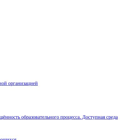
ной организацией
щённость образовательного процесса. Доступная среда
ающихся