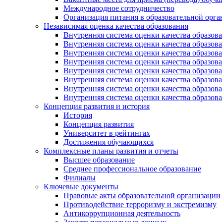
Международное сотрудничество
Организация питания в образовательной орг
Независимая оценка качества образования
Внутренняя система оценки качества образ
Внутренняя система оценки качества образ
Внутренняя система оценки качества образ
Внутренняя система оценки качества обра
Внутренняя система оценки качества обра
Внутренняя система оценки качества образ
Внутренняя система оценки качества образо
Внутренняя система оценки качества образо
Концепция развития и история
История
Концепция развития
Университет в рейтингах
Достижения обучающихся
Комплексные планы развития и отчеты
Высшее образование
Среднее профессиональное образование
Филиалы
Ключевые документы
Правовые акты образовательной организации
Противодействие терроризму и экстремизму
Антикоррупционная деятельность