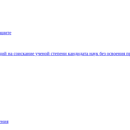
защите
ий на соискание ученой степени кандидата наук без освоения п
ения