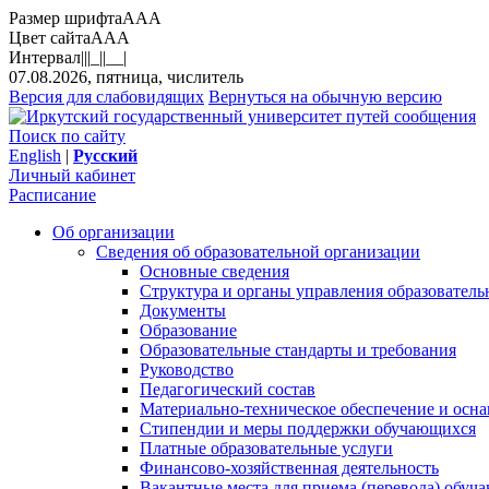
Размер шрифта
A
A
A
Цвет сайта
A
A
A
Интервал
||
|_|
|__|
07.08.2026, пятница, числитель
Версия для слабовидящих
Вернуться на обычную версию
Поиск по сайту
English
|
Русский
Личный кабинет
Расписание
Об организации
Сведения об образовательной организации
Основные сведения
Структура и органы управления образователь
Документы
Образование
Образовательные стандарты и требования
Руководство
Педагогический состав
Материально-техническое обеспечение и осна
Стипендии и меры поддержки обучающихся
Платные образовательные услуги
Финансово-хозяйственная деятельность
Вакантные места для приема (перевода) обуч