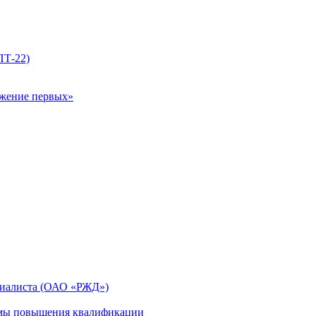
ПТ-22)
ижение первых»
циалиста (ОАО «РЖД»)
мы повышения квалификации