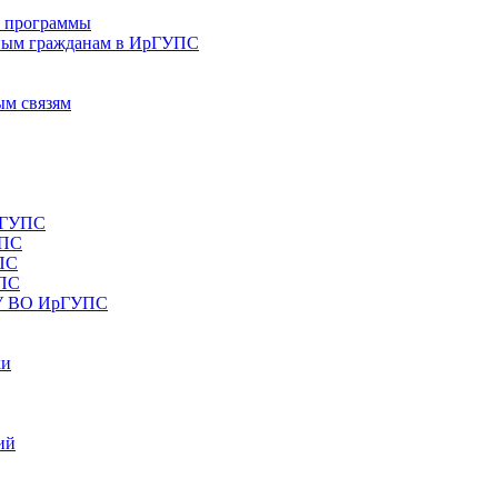
е программы
ным гражданам в ИрГУПС
ым связям
рГУПС
УПС
ПС
УПС
ОУ ВО ИрГУПС
ки
ий