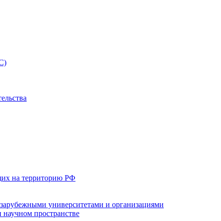
С)
тельства
щих на территорию РФ
с зарубежными университетами и организациями
 научном пространстве