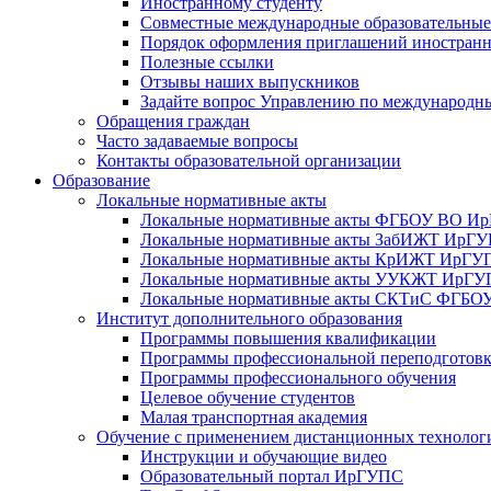
Иностранному студенту
Совместные международные образовательны
Порядок оформления приглашений иностран
Полезные ссылки
Отзывы наших выпускников
Задайте вопрос Управлению по международн
Обращения граждан
Часто задаваемые вопросы
Контакты образовательной организации
Образование
Локальные нормативные акты
Локальные нормативные акты ФГБОУ ВО И
Локальные нормативные акты ЗабИЖТ ИрГ
Локальные нормативные акты КрИЖТ ИрГУ
Локальные нормативные акты УУКЖТ ИрГ
Локальные нормативные акты СКТиС ФГБ
Институт дополнительного образования
Программы повышения квалификации
Программы профессиональной переподготов
Программы профессионального обучения
Целевое обучение студентов
Малая транспортная академия
Обучение с применением дистанционных технолог
Инструкции и обучающие видео
Образовательный портал ИрГУПС