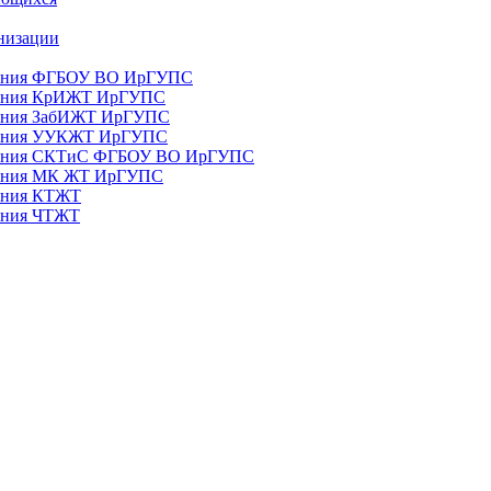
анизации
ования ФГБОУ ВО ИрГУПС
ования КрИЖТ ИрГУПС
ования ЗабИЖТ ИрГУПС
зования УУКЖТ ИрГУПС
зования СКТиС ФГБОУ ВО ИрГУПС
ования МК ЖТ ИрГУПС
вания КТЖТ
вания ЧТЖТ