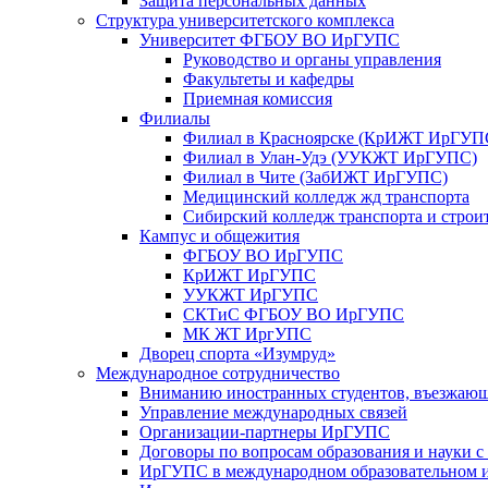
Защита персональных данных
Структура университетского комплекса
Университет ФГБОУ ВО ИрГУПС
Руководство и органы управления
Факультеты и кафедры
Приемная комиссия
Филиалы
Филиал в Красноярске (КрИЖТ ИрГУП
Филиал в Улан-Удэ (УУКЖТ ИрГУПС)
Филиал в Чите (ЗабИЖТ ИрГУПС)
Медицинский колледж жд транспорта
Сибирский колледж транспорта и строи
Кампус и общежития
ФГБОУ ВО ИрГУПС
КрИЖТ ИрГУПС
УУКЖТ ИрГУПС
СКТиС ФГБОУ ВО ИрГУПС
МК ЖТ ИргУПС
Дворец спорта «Изумруд»
Международное сотрудничество
Вниманию иностранных студентов, въезжаю
Управление международных связей
Организации-партнеры ИрГУПС
Договоры по вопросам образования и науки 
ИрГУПС в международном образовательном и