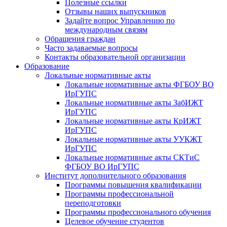
Полезные ссылки
Отзывы наших выпускников
Задайте вопрос Управлению по
международным связям
Обращения граждан
Часто задаваемые вопросы
Контакты образовательной организации
Образование
Локальные нормативные акты
Локальные нормативные акты ФГБОУ ВО
ИрГУПС
Локальные нормативные акты ЗабИЖТ
ИрГУПС
Локальные нормативные акты КрИЖТ
ИрГУПС
Локальные нормативные акты УУКЖТ
ИрГУПС
Локальные нормативные акты СКТиС
ФГБОУ ВО ИрГУПС
Институт дополнительного образования
Программы повышения квалификации
Программы профессиональной
переподготовки
Программы профессионального обучения
Целевое обучение студентов