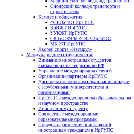
Медицинский колледж жд транспорта
Сибирский колледж транспорта и
строительства
Кампус и общежития
ФГБОУ ВО ИрГУПС
КрИЖТ ИрГУПС
УУКЖТ ИрГУПС
СКТиС ФГБОУ ВО ИрГУПС
МК ЖТ ИргУПС
Дворец спорта «Изумруд»
Международное сотрудничество
Вниманию иностранных студентов,
въезжающих на территорию РФ
Управление международных связей
Организации-партнеры ИрГУПС
Договоры по вопросам образования и науки
с зарубежными университетами и
организациями
ИрГУПС в международном образовательном
и научном пространстве
Иностранному студенту
Совместные международные
образовательные программы
Порядок оформления приглашений
иностранным гражданам в ИрГУПС