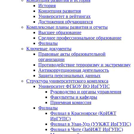
Концепция развития и история
История
Концепция развития
Университет в рейтингах
Достижения обучающихся
Комплексные планы развития и отчеты
Высшее образование
Среднее профессиональное образование
Филиалы
Ключевые документы
Правовые акты образовательной
организации
Противодействие терроризму и экстремизму
Антикоррупционная деятельность
Защита персональных данных
Структура университетского комплекса
Университет ФГБОУ ВО ИрГУПС
Руководство и органы управления
Факультеты и кафедры
Приемная комиссия
Филиалы
Филиал в Красноярске (КрИЖТ
ИрГУПС)
Филиал в Улан-Удэ (УУКЖТ ИрГУПС)
Филиал в Чите (ЗабИЖТ ИрГУПС)