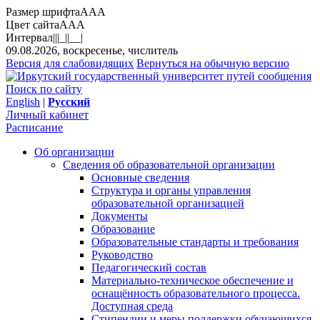
Размер шрифта
A
A
A
Цвет сайта
A
A
A
Интервал
||
|_|
|__|
09.08.2026, воскресенье, числитель
Версия для слабовидящих
Вернуться на обычную версию
Поиск по сайту
English
|
Русский
Личный кабинет
Расписание
Об организации
Сведения об образовательной организации
Основные сведения
Структура и органы управления
образовательной организацией
Документы
Образование
Образовательные стандарты и требования
Руководство
Педагогический состав
Материально-техническое обеспечение и
оснащённость образовательного процесса.
Доступная среда
Стипендии и меры поддержки обучающихся