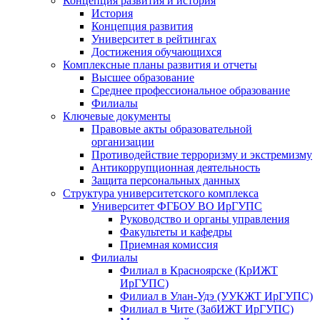
Концепция развития и история
История
Концепция развития
Университет в рейтингах
Достижения обучающихся
Комплексные планы развития и отчеты
Высшее образование
Среднее профессиональное образование
Филиалы
Ключевые документы
Правовые акты образовательной
организации
Противодействие терроризму и экстремизму
Антикоррупционная деятельность
Защита персональных данных
Структура университетского комплекса
Университет ФГБОУ ВО ИрГУПС
Руководство и органы управления
Факультеты и кафедры
Приемная комиссия
Филиалы
Филиал в Красноярске (КрИЖТ
ИрГУПС)
Филиал в Улан-Удэ (УУКЖТ ИрГУПС)
Филиал в Чите (ЗабИЖТ ИрГУПС)