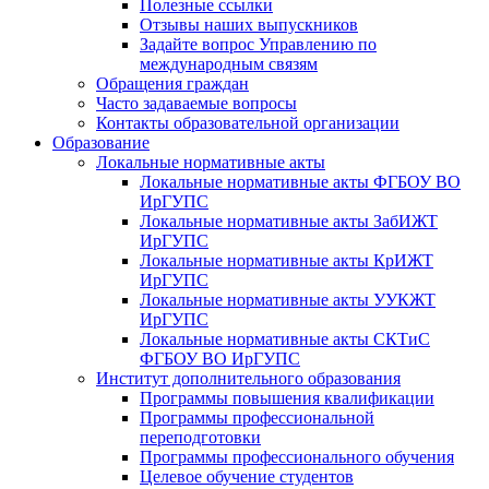
Полезные ссылки
Отзывы наших выпускников
Задайте вопрос Управлению по
международным связям
Обращения граждан
Часто задаваемые вопросы
Контакты образовательной организации
Образование
Локальные нормативные акты
Локальные нормативные акты ФГБОУ ВО
ИрГУПС
Локальные нормативные акты ЗабИЖТ
ИрГУПС
Локальные нормативные акты КрИЖТ
ИрГУПС
Локальные нормативные акты УУКЖТ
ИрГУПС
Локальные нормативные акты СКТиС
ФГБОУ ВО ИрГУПС
Институт дополнительного образования
Программы повышения квалификации
Программы профессиональной
переподготовки
Программы профессионального обучения
Целевое обучение студентов