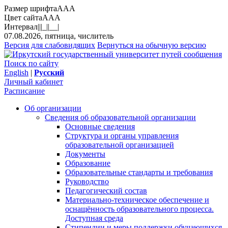
Размер шрифта
A
A
A
Цвет сайта
A
A
A
Интервал
||
|_|
|__|
07.08.2026, пятница, числитель
Версия для слабовидящих
Вернуться на обычную версию
Поиск по сайту
English
|
Русский
Личный кабинет
Расписание
Об организации
Сведения об образовательной организации
Основные сведения
Структура и органы управления
образовательной организацией
Документы
Образование
Образовательные стандарты и требования
Руководство
Педагогический состав
Материально-техническое обеспечение и
оснащённость образовательного процесса.
Доступная среда
Стипендии и меры поддержки обучающихся