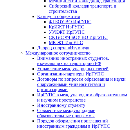
Медицинский колледж жд транспорта
Сибирский колледж транспорта и
строительства
Кампус и общежития
ФГБОУ ВО ИрГУПС
КрИЖТ ИрГУПС
УУКЖТ ИрГУПС
СКТиС ФГБОУ ВО ИрГУПС
МК ЖТ ИргУПС
Дворец спорта «Изумруд»
Международное сотрудничество
Вниманию иностранных студентов,
въезжающих на территорию РФ
Управление международных связей
Организации-партнеры ИрГУПС
Договоры по вопросам образования и науки
с зарубежными университетами и
организациями
ИрГУПС в международном образовательном
и научном пространстве
Иностранному студенту
Совместные международные
образовательные программы
Порядок оформления приглашений
иностранным гражданам в ИрГУПС