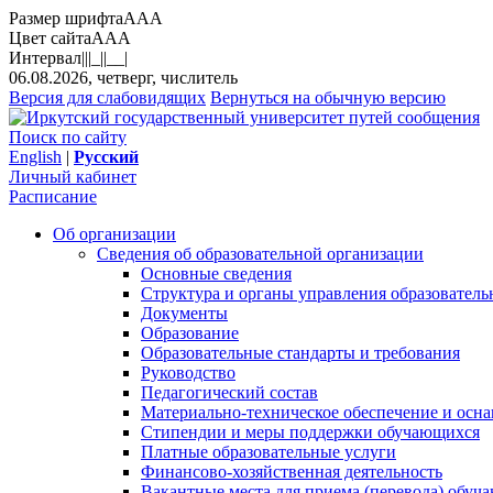
Размер шрифта
A
A
A
Цвет сайта
A
A
A
Интервал
||
|_|
|__|
06.08.2026, четверг, числитель
Версия для слабовидящих
Вернуться на обычную версию
Поиск по сайту
English
|
Русский
Личный кабинет
Расписание
Об организации
Сведения об образовательной организации
Основные сведения
Структура и органы управления образователь
Документы
Образование
Образовательные стандарты и требования
Руководство
Педагогический состав
Материально-техническое обеспечение и осна
Стипендии и меры поддержки обучающихся
Платные образовательные услуги
Финансово-хозяйственная деятельность
Вакантные места для приема (перевода) обуч