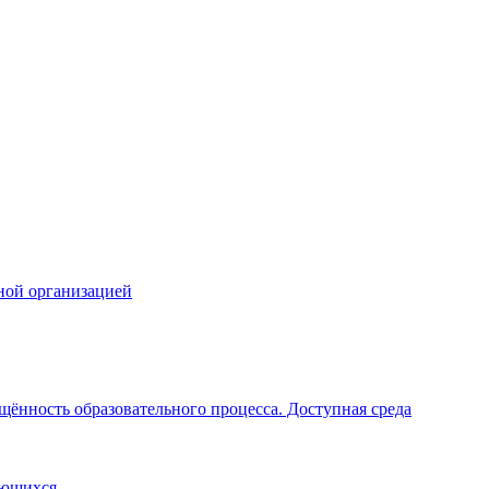
ной организацией
щённость образовательного процесса. Доступная среда
ающихся