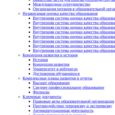
Международное сотрудничество
Организация питания в образовательной орг
Независимая оценка качества образования
Внутренняя система оценки качества образ
Внутренняя система оценки качества образ
Внутренняя система оценки качества образ
Внутренняя система оценки качества обра
Внутренняя система оценки качества обра
Внутренняя система оценки качества образ
Внутренняя система оценки качества образо
Внутренняя система оценки качества образо
Концепция развития и история
История
Концепция развития
Университет в рейтингах
Достижения обучающихся
Комплексные планы развития и отчеты
Высшее образование
Среднее профессиональное образование
Филиалы
Ключевые документы
Правовые акты образовательной организации
Противодействие терроризму и экстремизму
Антикоррупционная деятельность