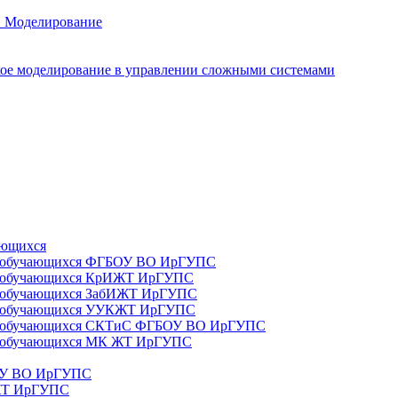
. Моделирование
ое моделирование в управлении сложными системами
ающихся
да) обучающихся ФГБОУ ВО ИрГУПС
да) обучающихся КрИЖТ ИрГУПС
а) обучающихся ЗабИЖТ ИрГУПС
да) обучающихся УУКЖТ ИрГУПС
да) обучающихся СКТиС ФГБОУ ВО ИрГУПС
а) обучающихся МК ЖТ ИрГУПС
БОУ ВО ИрГУПС
ИЖТ ИрГУПС