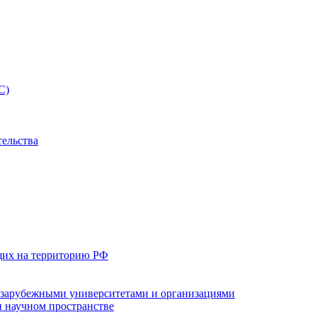
С)
тельства
щих на территорию РФ
с зарубежными университетами и организациями
 научном пространстве