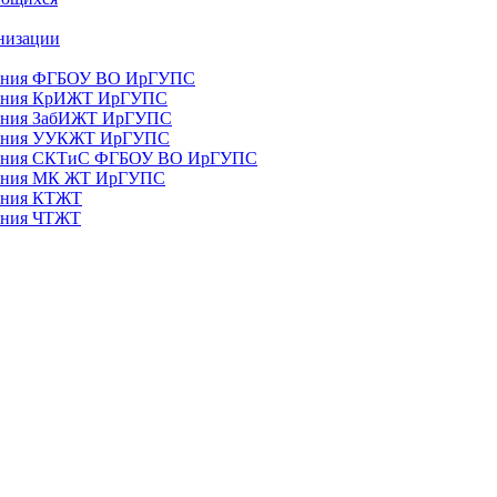
анизации
ования ФГБОУ ВО ИрГУПС
ования КрИЖТ ИрГУПС
ования ЗабИЖТ ИрГУПС
зования УУКЖТ ИрГУПС
зования СКТиС ФГБОУ ВО ИрГУПС
ования МК ЖТ ИрГУПС
вания КТЖТ
вания ЧТЖТ