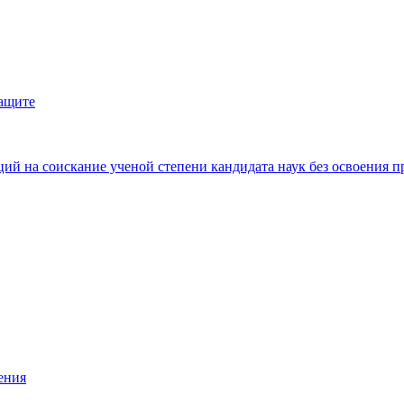
защите
ий на соискание ученой степени кандидата наук без освоения п
ения