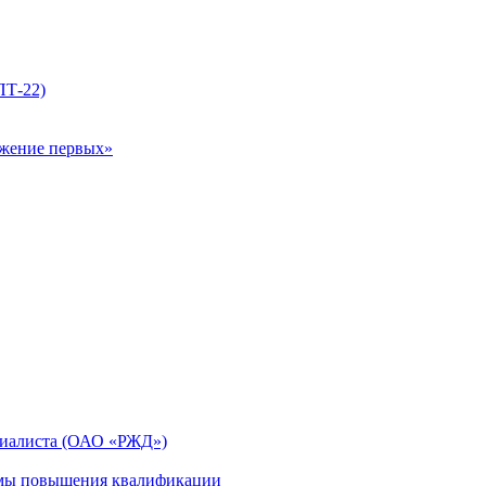
ПТ-22)
ижение первых»
циалиста (ОАО «РЖД»)
мы повышения квалификации