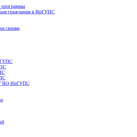
е программы
ным гражданам в ИрГУПС
ым связям
рГУПС
УПС
ПС
УПС
ОУ ВО ИрГУПС
ки
ий