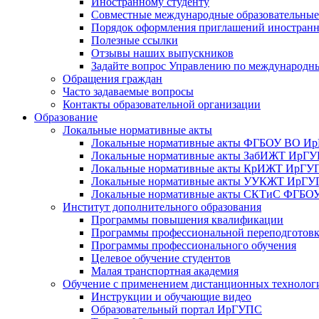
Иностранному студенту
Совместные международные образовательны
Порядок оформления приглашений иностран
Полезные ссылки
Отзывы наших выпускников
Задайте вопрос Управлению по международн
Обращения граждан
Часто задаваемые вопросы
Контакты образовательной организации
Образование
Локальные нормативные акты
Локальные нормативные акты ФГБОУ ВО И
Локальные нормативные акты ЗабИЖТ ИрГ
Локальные нормативные акты КрИЖТ ИрГУ
Локальные нормативные акты УУКЖТ ИрГ
Локальные нормативные акты СКТиС ФГБ
Институт дополнительного образования
Программы повышения квалификации
Программы профессиональной переподготов
Программы профессионального обучения
Целевое обучение студентов
Малая транспортная академия
Обучение с применением дистанционных технолог
Инструкции и обучающие видео
Образовательный портал ИрГУПС