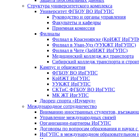
Защита персональных данных
Структура университетского комплекса
Университет ФГБОУ ВО ИрГУПС
Руководство и органы управления
Факультеты и кафедры
Приемная комиссия
Филиалы
Филиал в Красноярске (КрИЖТ ИрГУП
Филиал в Улан-Удэ (УУКЖТ ИрГУПС)
Филиал в Чите (ЗабИЖТ ИрГУПС)
Медицинский колледж жд транспорта
Сибирский колледж транспорта и строи
Кампус и общежития
ФГБОУ ВО ИрГУПС
КрИЖТ ИрГУПС
УУКЖТ ИрГУПС
СКТиС ФГБОУ ВО ИрГУПС
МК ЖТ ИргУПС
Дворец спорта «Изумруд»
Международное сотрудничество
Вниманию иностранных студентов, въезжаю
Управление международных связей
Организации-партнеры ИрГУПС
Договоры по вопросам образования и науки 
ИрГУПС в международном образовательном и