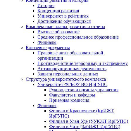
Концепция развития и история
История
Концепция развития
Университет в рейтингах
Достижения обучающихся
Комплексные планы развития и отчеты
Высшее образование
Среднее профессиональное образование
Филиалы
Ключевые документы
Правовые акты образовательной
организации
Противодействие терроризму и экстремизму
Антикоррупционная деятельность
Защита персональных данных
Структура университетского комплекса
Университет ФГБОУ ВО ИрГУПС
Руководство и органы управления
Факультеты и кафедры
Приемная комиссия
Филиалы
Филиал в Красноярске (КрИЖТ
ИрГУПС)
Филиал в Улан-Удэ (УУКЖТ ИрГУПС)
Филиал в Чите (ЗабИЖТ ИрГУПС)