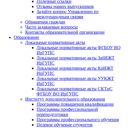
Полезные ссылки
Отзывы наших выпускников
Задайте вопрос Управлению по
международным связям
Обращения граждан
Часто задаваемые вопросы
Контакты образовательной организации
Образование
Локальные нормативные акты
Локальные нормативные акты ФГБОУ ВО
ИрГУПС
Локальные нормативные акты ЗабИЖТ
ИрГУПС
Локальные нормативные акты КрИЖТ
ИрГУПС
Локальные нормативные акты УУКЖТ
ИрГУПС
Локальные нормативные акты СКТиС
ФГБОУ ВО ИрГУПС
Институт дополнительного образования
Программы повышения квалификации
Программы профессиональной
переподготовки
Программы профессионального обучения
Целевое обучение студентов