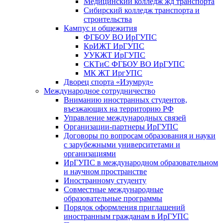
Медицинский колледж жд транспорта
Сибирский колледж транспорта и
строительства
Кампус и общежития
ФГБОУ ВО ИрГУПС
КрИЖТ ИрГУПС
УУКЖТ ИрГУПС
СКТиС ФГБОУ ВО ИрГУПС
МК ЖТ ИргУПС
Дворец спорта «Изумруд»
Международное сотрудничество
Вниманию иностранных студентов,
въезжающих на территорию РФ
Управление международных связей
Организации-партнеры ИрГУПС
Договоры по вопросам образования и науки
с зарубежными университетами и
организациями
ИрГУПС в международном образовательном
и научном пространстве
Иностранному студенту
Совместные международные
образовательные программы
Порядок оформления приглашений
иностранным гражданам в ИрГУПС