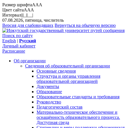
Размер шрифта
A
A
A
Цвет сайта
A
A
A
Интервал
||
|_|
|__|
07.08.2026, пятница, числитель
Версия для слабовидящих
Вернуться на обычную версию
Поиск по сайту
English
|
Русский
Личный кабинет
Расписание
Об организации
Сведения об образовательной организации
Основные сведения
Структура и органы управления
образовательной организацией
Документы
Образование
Образовательные стандарты и требования
Руководство
Педагогический состав
Материально-техническое обеспечение и
оснащённость образовательного процесса.
Доступная среда
Стипендии и меры поддержки обучающихся