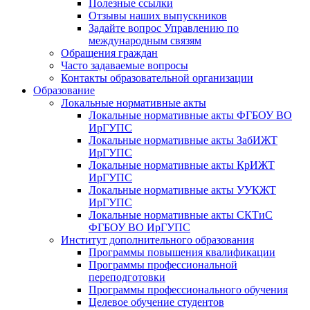
Полезные ссылки
Отзывы наших выпускников
Задайте вопрос Управлению по
международным связям
Обращения граждан
Часто задаваемые вопросы
Контакты образовательной организации
Образование
Локальные нормативные акты
Локальные нормативные акты ФГБОУ ВО
ИрГУПС
Локальные нормативные акты ЗабИЖТ
ИрГУПС
Локальные нормативные акты КрИЖТ
ИрГУПС
Локальные нормативные акты УУКЖТ
ИрГУПС
Локальные нормативные акты СКТиС
ФГБОУ ВО ИрГУПС
Институт дополнительного образования
Программы повышения квалификации
Программы профессиональной
переподготовки
Программы профессионального обучения
Целевое обучение студентов