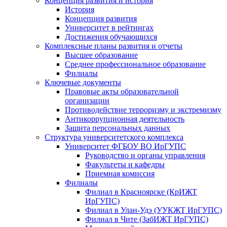
Концепция развития и история
История
Концепция развития
Университет в рейтингах
Достижения обучающихся
Комплексные планы развития и отчеты
Высшее образование
Среднее профессиональное образование
Филиалы
Ключевые документы
Правовые акты образовательной
организации
Противодействие терроризму и экстремизму
Антикоррупционная деятельность
Защита персональных данных
Структура университетского комплекса
Университет ФГБОУ ВО ИрГУПС
Руководство и органы управления
Факультеты и кафедры
Приемная комиссия
Филиалы
Филиал в Красноярске (КрИЖТ
ИрГУПС)
Филиал в Улан-Удэ (УУКЖТ ИрГУПС)
Филиал в Чите (ЗабИЖТ ИрГУПС)