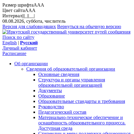
Размер шрифта
A
A
A
Цвет сайта
A
A
A
Интервал
||
|_|
|__|
08.08.2026, суббота, числитель
Версия для слабовидящих
Вернуться на обычную версию
Поиск по сайту
English
|
Русский
Личный кабинет
Расписание
Об организации
Сведения об образовательной организации
Основные сведения
Структура и органы управления
образовательной организацией
Документы
Образование
Образовательные стандарты и требования
Руководство
Педагогический состав
Материально-техническое обеспечение и
оснащённость образовательного процесса.
Доступная среда
Стипендии и меры поддержки обучающихся