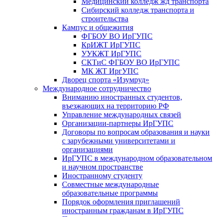
Медицинский колледж жд транспорта
Сибирский колледж транспорта и
строительства
Кампус и общежития
ФГБОУ ВО ИрГУПС
КрИЖТ ИрГУПС
УУКЖТ ИрГУПС
СКТиС ФГБОУ ВО ИрГУПС
МК ЖТ ИргУПС
Дворец спорта «Изумруд»
Международное сотрудничество
Вниманию иностранных студентов,
въезжающих на территорию РФ
Управление международных связей
Организации-партнеры ИрГУПС
Договоры по вопросам образования и науки
с зарубежными университетами и
организациями
ИрГУПС в международном образовательном
и научном пространстве
Иностранному студенту
Совместные международные
образовательные программы
Порядок оформления приглашений
иностранным гражданам в ИрГУПС