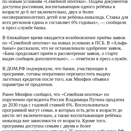
по новым условиям «Семейной ипотеки». Подача документов
доступна россиянам, воспитывающим одного ребёнка в
возрасте до 6 лет включительно, двух и более
несовершеннолетних детей или ребёнка-инвалида. Ставка для
всех регионов едина и составляет 6% годовых», — сообщили
в пресс-службе банка.
В ближайшее время ожидается возобновление приёма заявок
по «Семейной ипотеке» на новых условиях в ПСБ. В «Альфа-
банке» рассказали, что не останавливали одобрение заявок.
«Банк продолжает приём и рассмотрение заявок, о старте
выдач сообщим дополнительно», — отметили в пресс-службе.
В ДОМ.РФ подчеркнули, что банки, участвующие в
программе, готовы оперативно перезапустить выдачу
льготных кредитов после того, как Минфин объявил
параметры её продления.
Ранее Минфин сообщил, что «Семейная ипотека» по
поручению президента России Владимира Путина продлена
до 2030 года с годовой ставкой 6%. Воспользоваться
программой могут семьи, в которых есть дети в возрасте до
шести лет включительно, а также воспитывающие ребёнка-
инвалида вне зависимости от возраста. Кроме того,
программа доступна семьям с двумя и более