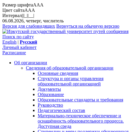
Размер шрифта
A
A
A
Цвет сайта
A
A
A
Интервал
||
|_|
|__|
06.08.2026, четверг, числитель
Версия для слабовидящих
Вернуться на обычную версию
Поиск по сайту
English
|
Русский
Личный кабинет
Расписание
Об организации
Сведения об образовательной организации
Основные сведения
Структура и органы управления
образовательной организацией
Документы
Образование
Образовательные стандарты и требования
Руководство
Педагогический состав
Материально-техническое обеспечение и
оснащённость образовательного процесса.
Доступная среда
Стипендии и меры поддержки обучающихся