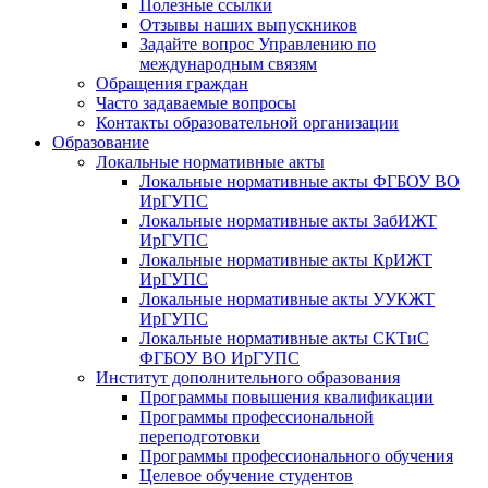
Полезные ссылки
Отзывы наших выпускников
Задайте вопрос Управлению по
международным связям
Обращения граждан
Часто задаваемые вопросы
Контакты образовательной организации
Образование
Локальные нормативные акты
Локальные нормативные акты ФГБОУ ВО
ИрГУПС
Локальные нормативные акты ЗабИЖТ
ИрГУПС
Локальные нормативные акты КрИЖТ
ИрГУПС
Локальные нормативные акты УУКЖТ
ИрГУПС
Локальные нормативные акты СКТиС
ФГБОУ ВО ИрГУПС
Институт дополнительного образования
Программы повышения квалификации
Программы профессиональной
переподготовки
Программы профессионального обучения
Целевое обучение студентов