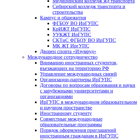
Медицинский колледж жд транспорта
Сибирский колледж транспорта и
строительства
Кампус и общежития
ФГБОУ ВО ИрГУПС
КрИЖТ ИрГУПС
УУКЖТ ИрГУПС
СКТиС ФГБОУ ВО ИрГУПС
МК ЖТ ИргУПС
Дворец спорта «Изумруд»
Международное сотрудничество
Вниманию иностранных студентов,
въезжающих на территорию РФ
Управление международных связей
Организации-партнеры ИрГУПС
Договоры по вопросам образования и науки
с зарубежными университетами и
организациями
ИрГУПС в международном образовательном
и научном пространстве
Иностранному студенту
Совместные международные
образовательные программы
Порядок оформления приглашений
иностранным гражданам в ИрГУПС