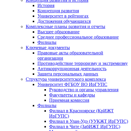
Концепция развития и история
История
Концепция развития
Университет в рейтингах
Достижения обучающихся
Комплексные планы развития и отчеты
Высшее образование
Среднее профессиональное образование
Филиалы
Ключевые документы
Правовые акты образовательной
организации
Противодействие терроризму и экстремизму
Антикоррупционная деятельность
Защита персональных данных
Структура университетского комплекса
Университет ФГБОУ ВО ИрГУПС
Руководство и органы управления
Факультеты и кафедры
Приемная комиссия
Филиалы
Филиал в Красноярске (КрИЖТ
ИрГУПС)
Филиал в Улан-Удэ (УУКЖТ ИрГУПС)
Филиал в Чите (ЗабИЖТ ИрГУПС)