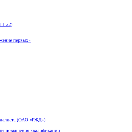
ПТ-22)
ижение первых»
циалиста (ОАО «РЖД»)
мы повышения квалификации