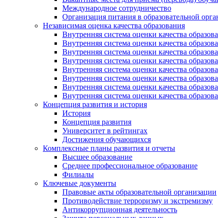
Международное сотрудничество
Организация питания в образовательной орг
Независимая оценка качества образования
Внутренняя система оценки качества образ
Внутренняя система оценки качества образ
Внутренняя система оценки качества образ
Внутренняя система оценки качества обра
Внутренняя система оценки качества обра
Внутренняя система оценки качества образ
Внутренняя система оценки качества образо
Внутренняя система оценки качества образо
Концепция развития и история
История
Концепция развития
Университет в рейтингах
Достижения обучающихся
Комплексные планы развития и отчеты
Высшее образование
Среднее профессиональное образование
Филиалы
Ключевые документы
Правовые акты образовательной организации
Противодействие терроризму и экстремизму
Антикоррупционная деятельность