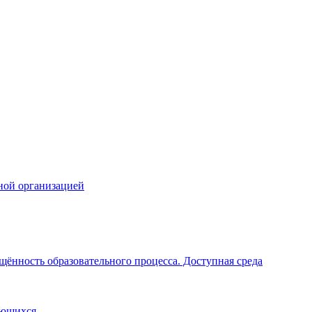
ной организацией
щённость образовательного процесса. Доступная среда
ающихся