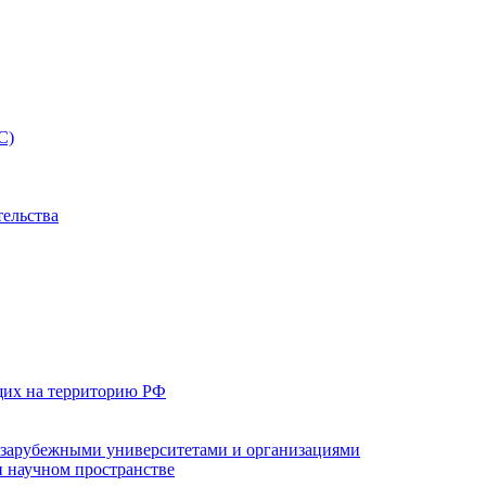
С)
тельства
щих на территорию РФ
с зарубежными университетами и организациями
 научном пространстве