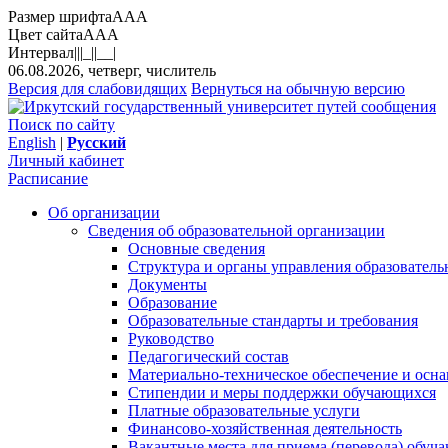
Размер шрифта
A
A
A
Цвет сайта
A
A
A
Интервал
||
|_|
|__|
06.08.2026, четверг, числитель
Версия для слабовидящих
Вернуться на обычную версию
Поиск по сайту
English
|
Русский
Личный кабинет
Расписание
Об организации
Сведения об образовательной организации
Основные сведения
Структура и органы управления образователь
Документы
Образование
Образовательные стандарты и требования
Руководство
Педагогический состав
Материально-техническое обеспечение и осна
Стипендии и меры поддержки обучающихся
Платные образовательные услуги
Финансово-хозяйственная деятельность
Вакантные места для приема (перевода) обуч