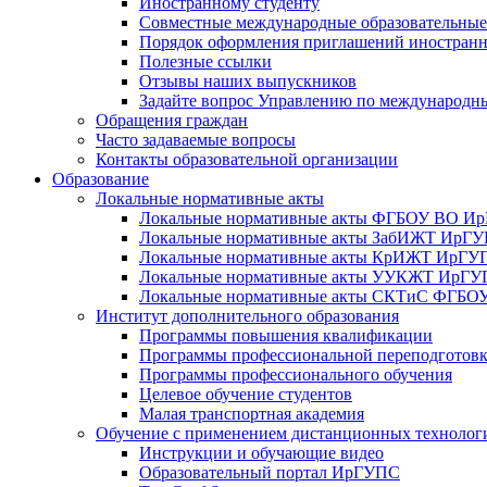
Иностранному студенту
Совместные международные образовательны
Порядок оформления приглашений иностран
Полезные ссылки
Отзывы наших выпускников
Задайте вопрос Управлению по международн
Обращения граждан
Часто задаваемые вопросы
Контакты образовательной организации
Образование
Локальные нормативные акты
Локальные нормативные акты ФГБОУ ВО И
Локальные нормативные акты ЗабИЖТ ИрГ
Локальные нормативные акты КрИЖТ ИрГУ
Локальные нормативные акты УУКЖТ ИрГ
Локальные нормативные акты СКТиС ФГБ
Институт дополнительного образования
Программы повышения квалификации
Программы профессиональной переподготов
Программы профессионального обучения
Целевое обучение студентов
Малая транспортная академия
Обучение с применением дистанционных технолог
Инструкции и обучающие видео
Образовательный портал ИрГУПС