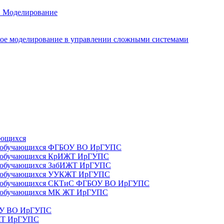
. Моделирование
ое моделирование в управлении сложными системами
ающихся
да) обучающихся ФГБОУ ВО ИрГУПС
да) обучающихся КрИЖТ ИрГУПС
а) обучающихся ЗабИЖТ ИрГУПС
да) обучающихся УУКЖТ ИрГУПС
да) обучающихся СКТиС ФГБОУ ВО ИрГУПС
а) обучающихся МК ЖТ ИрГУПС
БОУ ВО ИрГУПС
ИЖТ ИрГУПС