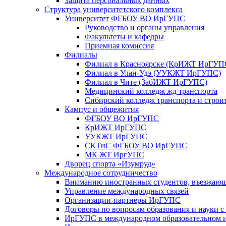
Защита персональных данных
Структура университетского комплекса
Университет ФГБОУ ВО ИрГУПС
Руководство и органы управления
Факультеты и кафедры
Приемная комиссия
Филиалы
Филиал в Красноярске (КрИЖТ ИрГУП
Филиал в Улан-Удэ (УУКЖТ ИрГУПС)
Филиал в Чите (ЗабИЖТ ИрГУПС)
Медицинский колледж жд транспорта
Сибирский колледж транспорта и строи
Кампус и общежития
ФГБОУ ВО ИрГУПС
КрИЖТ ИрГУПС
УУКЖТ ИрГУПС
СКТиС ФГБОУ ВО ИрГУПС
МК ЖТ ИргУПС
Дворец спорта «Изумруд»
Международное сотрудничество
Вниманию иностранных студентов, въезжаю
Управление международных связей
Организации-партнеры ИрГУПС
Договоры по вопросам образования и науки 
ИрГУПС в международном образовательном и