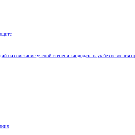
защите
ий на соискание ученой степени кандидата наук без освоения п
ения