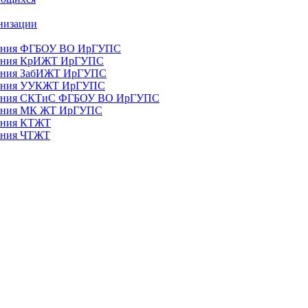
анизации
ования ФГБОУ ВО ИрГУПС
ования КрИЖТ ИрГУПС
ования ЗабИЖТ ИрГУПС
зования УУКЖТ ИрГУПС
зования СКТиС ФГБОУ ВО ИрГУПС
ования МК ЖТ ИрГУПС
вания КТЖТ
вания ЧТЖТ