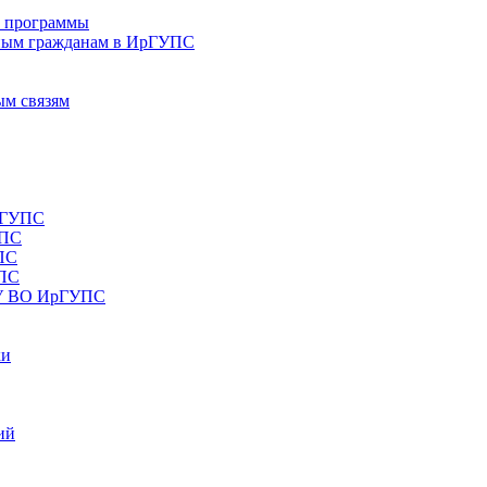
е программы
ным гражданам в ИрГУПС
ым связям
рГУПС
УПС
ПС
УПС
ОУ ВО ИрГУПС
ки
ий