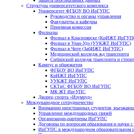
Защита персональных данных
Структура университетского комплекса
Университет ФГБОУ ВО ИрГУПС
Руководство и органы управления
Факультеты и кафедры
Приемная комиссия
Филиалы
Филиал в Красноярске (КрИЖТ ИрГУП
Филиал в Улан-Удэ (УУКЖТ ИрГУПС)
Филиал в Чите (ЗабИЖТ ИрГУПС)
Медицинский колледж жд транспорта
Сибирский колледж транспорта и строи
Кампус и общежития
ФГБОУ ВО ИрГУПС
КрИЖТ ИрГУПС
УУКЖТ ИрГУПС
СКТиС ФГБОУ ВО ИрГУПС
МК ЖТ ИргУПС
Дворец спорта «Изумруд»
Международное сотрудничество
Вниманию иностранных студентов, въезжаю
Управление международных связей
Организации-партнеры ИрГУПС
Договоры по вопросам образования и науки 
ИрГУПС в международном образовательном и