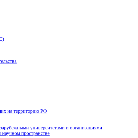
С)
тельства
щих на территорию РФ
с зарубежными университетами и организациями
 научном пространстве