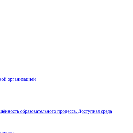
ной организацией
щённость образовательного процесса. Доступная среда
ающихся