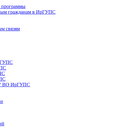
е программы
ным гражданам в ИрГУПС
ым связям
рГУПС
УПС
ПС
УПС
ОУ ВО ИрГУПС
ки
ий