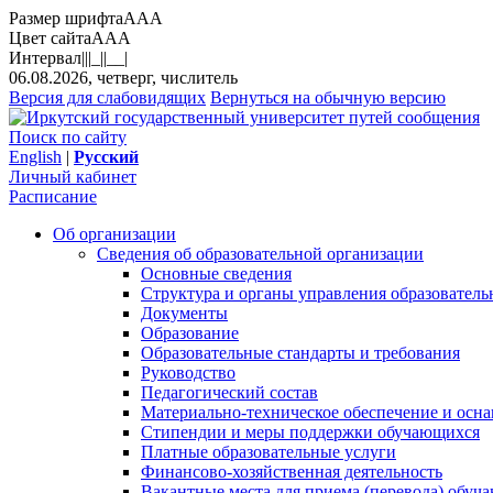
Размер шрифта
A
A
A
Цвет сайта
A
A
A
Интервал
||
|_|
|__|
06.08.2026, четверг, числитель
Версия для слабовидящих
Вернуться на обычную версию
Поиск по сайту
English
|
Русский
Личный кабинет
Расписание
Об организации
Сведения об образовательной организации
Основные сведения
Структура и органы управления образователь
Документы
Образование
Образовательные стандарты и требования
Руководство
Педагогический состав
Материально-техническое обеспечение и осна
Стипендии и меры поддержки обучающихся
Платные образовательные услуги
Финансово-хозяйственная деятельность
Вакантные места для приема (перевода) обуч