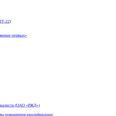
ПТ-22)
ижение первых»
циалиста (ОАО «РЖД»)
мы повышения квалификации