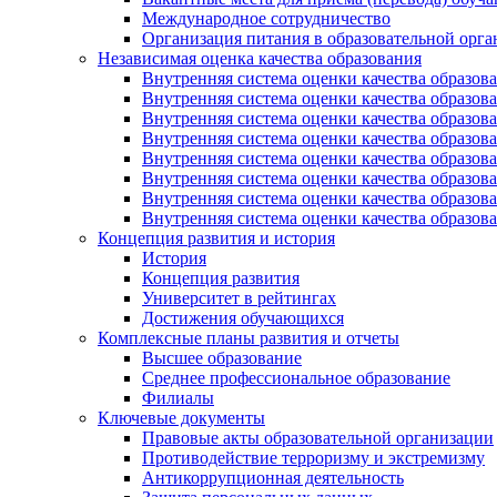
Международное сотрудничество
Организация питания в образовательной орг
Независимая оценка качества образования
Внутренняя система оценки качества образ
Внутренняя система оценки качества образ
Внутренняя система оценки качества образ
Внутренняя система оценки качества обра
Внутренняя система оценки качества обра
Внутренняя система оценки качества образ
Внутренняя система оценки качества образо
Внутренняя система оценки качества образо
Концепция развития и история
История
Концепция развития
Университет в рейтингах
Достижения обучающихся
Комплексные планы развития и отчеты
Высшее образование
Среднее профессиональное образование
Филиалы
Ключевые документы
Правовые акты образовательной организации
Противодействие терроризму и экстремизму
Антикоррупционная деятельность