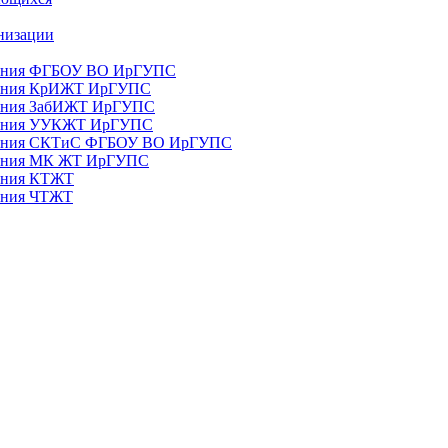
анизации
ования ФГБОУ ВО ИрГУПС
ования КрИЖТ ИрГУПС
ования ЗабИЖТ ИрГУПС
зования УУКЖТ ИрГУПС
зования СКТиС ФГБОУ ВО ИрГУПС
ования МК ЖТ ИрГУПС
вания КТЖТ
вания ЧТЖТ