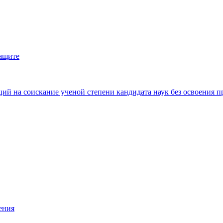
защите
ий на соискание ученой степени кандидата наук без освоения п
ения