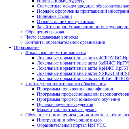
Иностранному студенту
Совместные международные образовательны
Порядок оформления приглашений иностран
Полезные ссылки
Отзывы наших выпускников
Задайте вопрос Управлению по международн
Обращения граждан
Часто задаваемые вопросы
Контакты образовательной организации
Образование
Локальные нормативные акты
Локальные нормативные акты ФГБОУ ВО И
Локальные нормативные акты ЗабИЖТ ИрГ
Локальные нормативные акты КрИЖТ ИрГУ
Локальные нормативные акты УУКЖТ ИрГ
Локальные нормативные акты СКТиС ФГБ
Институт дополнительного образования
Программы повышения квалификации
Программы профессиональной переподготов
Программы профессионального обучения
Целевое обучение студентов
Малая транспортная академия
Обучение с применением дистанционных технолог
Инструкции и обучающие видео
Образовательный портал ИрГУПС