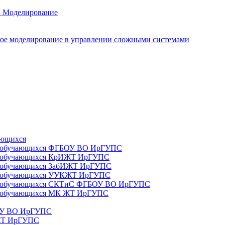
. Моделирование
ое моделирование в управлении сложными системами
ающихся
да) обучающихся ФГБОУ ВО ИрГУПС
да) обучающихся КрИЖТ ИрГУПС
а) обучающихся ЗабИЖТ ИрГУПС
да) обучающихся УУКЖТ ИрГУПС
да) обучающихся СКТиС ФГБОУ ВО ИрГУПС
а) обучающихся МК ЖТ ИрГУПС
БОУ ВО ИрГУПС
ИЖТ ИрГУПС