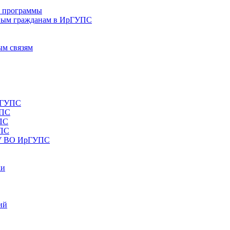
е программы
ным гражданам в ИрГУПС
ым связям
рГУПС
УПС
ПС
УПС
ОУ ВО ИрГУПС
ки
ий