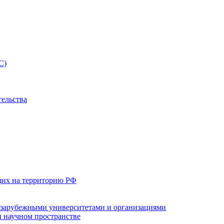
С)
тельства
щих на территорию РФ
с зарубежными университетами и организациями
 научном пространстве