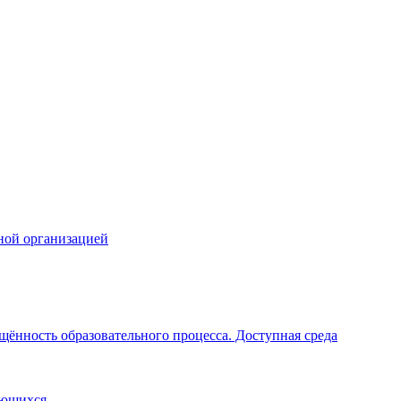
ной организацией
щённость образовательного процесса. Доступная среда
ающихся