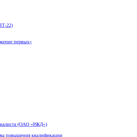
ПТ-22)
ижение первых»
циалиста (ОАО «РЖД»)
мы повышения квалификации