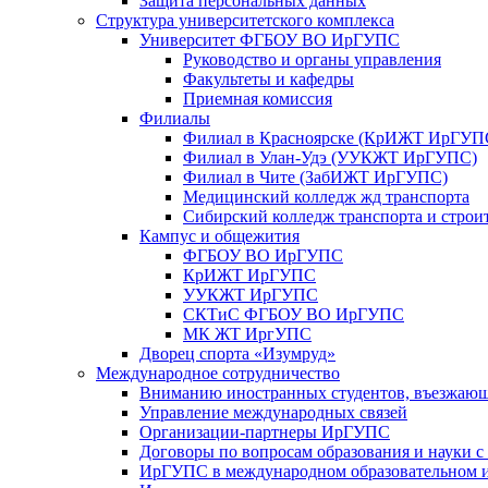
Защита персональных данных
Структура университетского комплекса
Университет ФГБОУ ВО ИрГУПС
Руководство и органы управления
Факультеты и кафедры
Приемная комиссия
Филиалы
Филиал в Красноярске (КрИЖТ ИрГУП
Филиал в Улан-Удэ (УУКЖТ ИрГУПС)
Филиал в Чите (ЗабИЖТ ИрГУПС)
Медицинский колледж жд транспорта
Сибирский колледж транспорта и строи
Кампус и общежития
ФГБОУ ВО ИрГУПС
КрИЖТ ИрГУПС
УУКЖТ ИрГУПС
СКТиС ФГБОУ ВО ИрГУПС
МК ЖТ ИргУПС
Дворец спорта «Изумруд»
Международное сотрудничество
Вниманию иностранных студентов, въезжаю
Управление международных связей
Организации-партнеры ИрГУПС
Договоры по вопросам образования и науки 
ИрГУПС в международном образовательном и