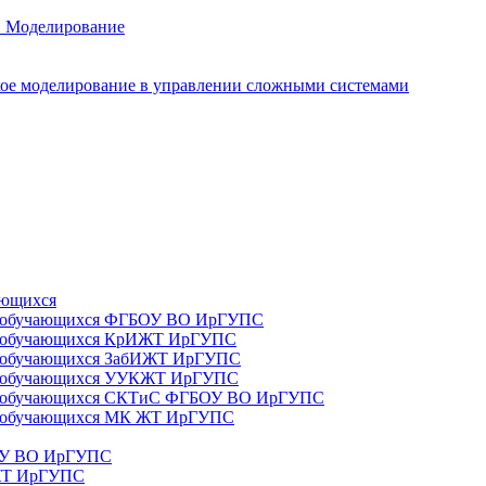
. Моделирование
ое моделирование в управлении сложными системами
ающихся
да) обучающихся ФГБОУ ВО ИрГУПС
да) обучающихся КрИЖТ ИрГУПС
а) обучающихся ЗабИЖТ ИрГУПС
да) обучающихся УУКЖТ ИрГУПС
да) обучающихся СКТиС ФГБОУ ВО ИрГУПС
а) обучающихся МК ЖТ ИрГУПС
БОУ ВО ИрГУПС
ИЖТ ИрГУПС