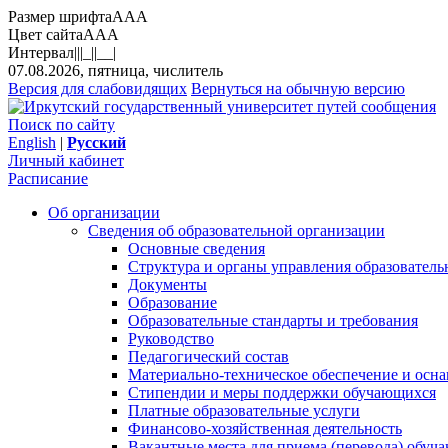
Размер шрифта
A
A
A
Цвет сайта
A
A
A
Интервал
||
|_|
|__|
07.08.2026, пятница, числитель
Версия для слабовидящих
Вернуться на обычную версию
Поиск по сайту
English
|
Русский
Личный кабинет
Расписание
Об организации
Сведения об образовательной организации
Основные сведения
Структура и органы управления образователь
Документы
Образование
Образовательные стандарты и требования
Руководство
Педагогический состав
Материально-техническое обеспечение и осна
Стипендии и меры поддержки обучающихся
Платные образовательные услуги
Финансово-хозяйственная деятельность
Вакантные места для приема (перевода) обуч