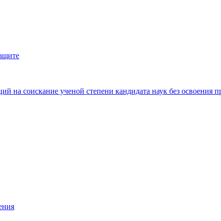
защите
ий на соискание ученой степени кандидата наук без освоения п
ения