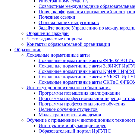
Иностранному студенту
Совместные международные образовательны
Порядок оформления приглашений иностран
Полезные ссылки
Отзывы наших выпускников
Задайте вопрос Управлению по международн
Обращения граждан
Часто задаваемые вопросы
Контакты образовательной организации
Образование
Локальные нормативные акты
Локальные нормативные акты ФГБОУ ВО И
Локальные нормативные акты ЗабИЖТ ИрГ
Локальные нормативные акты КрИЖТ ИрГУ
Локальные нормативные акты УУКЖТ ИрГ
Локальные нормативные акты СКТиС ФГБ
Институт дополнительного образования
Программы повышения квалификации
Программы профессиональной переподготов
Программы профессионального обучения
Целевое обучение студентов
Малая транспортная академия
Обучение с применением дистанционных технолог
Инструкции и обучающие видео
Образовательный портал ИрГУПС