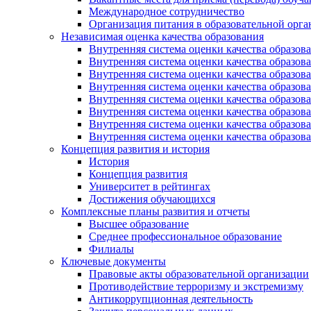
Международное сотрудничество
Организация питания в образовательной орг
Независимая оценка качества образования
Внутренняя система оценки качества образ
Внутренняя система оценки качества образ
Внутренняя система оценки качества образ
Внутренняя система оценки качества обра
Внутренняя система оценки качества обра
Внутренняя система оценки качества образ
Внутренняя система оценки качества образо
Внутренняя система оценки качества образо
Концепция развития и история
История
Концепция развития
Университет в рейтингах
Достижения обучающихся
Комплексные планы развития и отчеты
Высшее образование
Среднее профессиональное образование
Филиалы
Ключевые документы
Правовые акты образовательной организации
Противодействие терроризму и экстремизму
Антикоррупционная деятельность