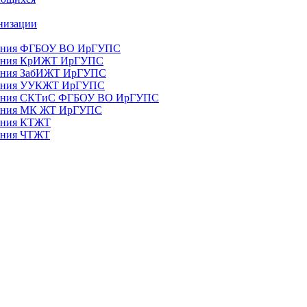
анизации
ования ФГБОУ ВО ИрГУПС
ования КрИЖТ ИрГУПС
ования ЗабИЖТ ИрГУПС
зования УУКЖТ ИрГУПС
зования СКТиС ФГБОУ ВО ИрГУПС
ования МК ЖТ ИрГУПС
вания КТЖТ
вания ЧТЖТ