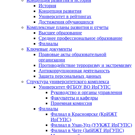
Концепция развития и история
История
Концепция развития
Университет в рейтингах
Достижения обучающихся
Комплексные планы развития и отчеты
Высшее образование
Среднее профессиональное образование
Филиалы
Ключевые документы
Правовые акты образовательной
организации
Противодействие терроризму и экстремизму
Антикоррупционная деятельность
Защита персональных данных
Структура университетского комплекса
Университет ФГБОУ ВО ИрГУПС
Руководство и органы управления
Факультеты и кафедры
Приемная комиссия
Филиалы
Филиал в Красноярске (КрИЖТ
ИрГУПС)
Филиал в Улан-Удэ (УУКЖТ ИрГУПС)
Филиал в Чите (ЗабИЖТ ИрГУПС)