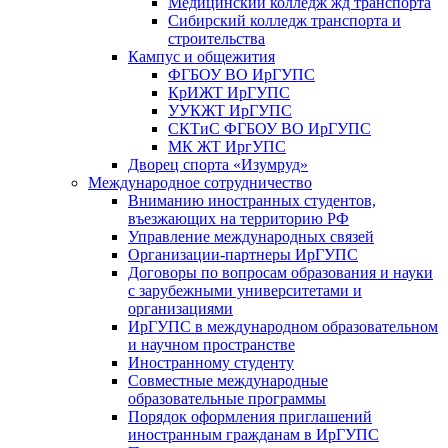
Медицинский колледж жд транспорта
Сибирский колледж транспорта и
строительства
Кампус и общежития
ФГБОУ ВО ИрГУПС
КрИЖТ ИрГУПС
УУКЖТ ИрГУПС
СКТиС ФГБОУ ВО ИрГУПС
МК ЖТ ИргУПС
Дворец спорта «Изумруд»
Международное сотрудничество
Вниманию иностранных студентов,
въезжающих на территорию РФ
Управление международных связей
Организации-партнеры ИрГУПС
Договоры по вопросам образования и науки
с зарубежными университетами и
организациями
ИрГУПС в международном образовательном
и научном пространстве
Иностранному студенту
Совместные международные
образовательные программы
Порядок оформления приглашений
иностранным гражданам в ИрГУПС