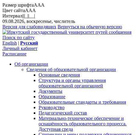
Размер шрифта
A
A
A
Цвет сайта
A
A
A
Интервал
||
|_|
|__|
09.08.2026, воскресенье, числитель
Версия для слабовидящих
Вернуться на обычную версию
Поиск по сайту
English
|
Русский
Личный кабинет
Расписание
Об организации
Сведения об образовательной организации
Основные сведения
Структура и органы управления
образовательной организацией
Документы
Образование
Образовательные стандарты и требования
Руководство
Педагогический состав
Материально-техническое обеспечение и
оснащённость образовательного процесса.
Доступная среда
Стипендии и меры поддержки обучающихся