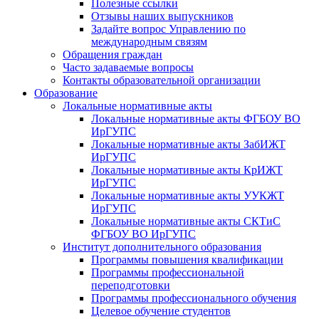
Полезные ссылки
Отзывы наших выпускников
Задайте вопрос Управлению по
международным связям
Обращения граждан
Часто задаваемые вопросы
Контакты образовательной организации
Образование
Локальные нормативные акты
Локальные нормативные акты ФГБОУ ВО
ИрГУПС
Локальные нормативные акты ЗабИЖТ
ИрГУПС
Локальные нормативные акты КрИЖТ
ИрГУПС
Локальные нормативные акты УУКЖТ
ИрГУПС
Локальные нормативные акты СКТиС
ФГБОУ ВО ИрГУПС
Институт дополнительного образования
Программы повышения квалификации
Программы профессиональной
переподготовки
Программы профессионального обучения
Целевое обучение студентов