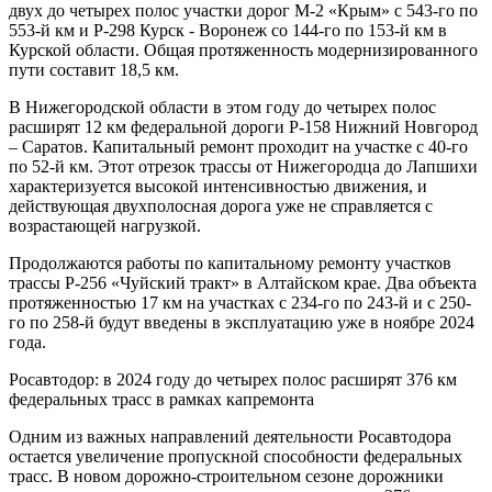
двух до четырех полос участки дорог М-2 «Крым» с 543-го по
553-й км и Р-298 Курск - Воронеж со 144-го по 153-й км в
Курской области. Общая протяженность модернизированного
пути составит 18,5 км.
В Нижегородской области в этом году до четырех полос
расширят 12 км федеральной дороги Р-158 Нижний Новгород
– Саратов. Капитальный ремонт проходит на участке с 40-го
по 52-й км. Этот отрезок трассы от Нижегородца до Лапшихи
характеризуется высокой интенсивностью движения, и
действующая двухполосная дорога уже не справляется с
возрастающей нагрузкой.
Продолжаются работы по капитальному ремонту участков
трассы Р-256 «Чуйский тракт» в Алтайском крае. Два объекта
протяженностью 17 км на участках с 234-го по 243-й и с 250-
го по 258-й будут введены в эксплуатацию уже в ноябре 2024
года.
Росавтодор: в 2024 году до четырех полос расширят 376 км
федеральных трасс в рамках капремонта
Одним из важных направлений деятельности Росавтодора
остается увеличение пропускной способности федеральных
трасс. В новом дорожно-строительном сезоне дорожники