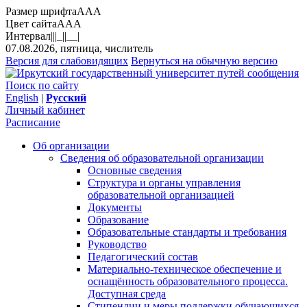
Размер шрифта
A
A
A
Цвет сайта
A
A
A
Интервал
||
|_|
|__|
07.08.2026, пятница, числитель
Версия для слабовидящих
Вернуться на обычную версию
Поиск по сайту
English
|
Русский
Личный кабинет
Расписание
Об организации
Сведения об образовательной организации
Основные сведения
Структура и органы управления
образовательной организацией
Документы
Образование
Образовательные стандарты и требования
Руководство
Педагогический состав
Материально-техническое обеспечение и
оснащённость образовательного процесса.
Доступная среда
Стипендии и меры поддержки обучающихся