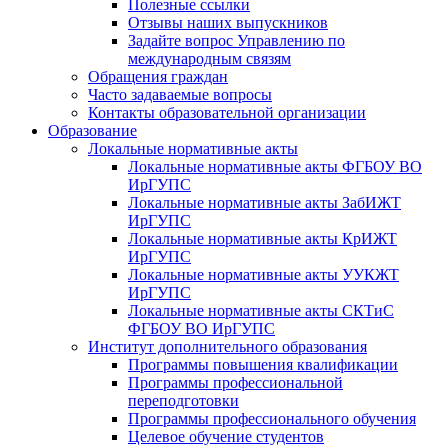
Полезные ссылки
Отзывы наших выпускников
Задайте вопрос Управлению по
международным связям
Обращения граждан
Часто задаваемые вопросы
Контакты образовательной организации
Образование
Локальные нормативные акты
Локальные нормативные акты ФГБОУ ВО
ИрГУПС
Локальные нормативные акты ЗабИЖТ
ИрГУПС
Локальные нормативные акты КрИЖТ
ИрГУПС
Локальные нормативные акты УУКЖТ
ИрГУПС
Локальные нормативные акты СКТиС
ФГБОУ ВО ИрГУПС
Институт дополнительного образования
Программы повышения квалификации
Программы профессиональной
переподготовки
Программы профессионального обучения
Целевое обучение студентов