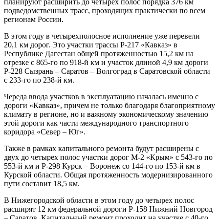
планируют расширить до четырех полос порядка 376 км
подведомственных трасс, проходящих практически по всем
регионам России.
В этом году в четырехполосное исполнение уже перевели
20,1 км дорог. Это участки трассы Р-217 «Кавказ» в
Республике Дагестан общей протяженностью 15,2 км на
отрезке с 865-го по 918-й км и участок длиной 4,9 км дороги
Р-228 Сызрань – Саратов – Волгоград в Саратовской области
с 233-го по 238-й км.
Череда ввода участков в эксплуатацию началась именно с
дороги «Кавказ», причем не только благодаря благоприятному
климату в регионе, но и важному экономическому значению
этой дороги как части международного транспортного
коридора «Север ‒ Юг».
Также в рамках капитального ремонта будут расширены с
двух до четырех полос участки дорог М-2 «Крым» с 543-го по
553-й км и Р-298 Курск – Воронеж со 144-го по 153-й км в
Курской области. Общая протяженность модернизированного
пути составит 18,5 км.
В Нижегородской области в этом году до четырех полос
расширят 12 км федеральной дороги Р-158 Нижний Новгород
– Саратов. Капитальный ремонт проходит на участке с 40-го