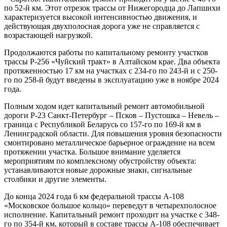
по 52-й км. Этот отрезок трассы от Нижегородца до Лапшихи
характеризуется высокой интенсивностью движения, и
действующая двухполосная дорога уже не справляется с
возрастающей нагрузкой.
Продолжаются работы по капитальному ремонту участков
трассы Р-256 «Чуйский тракт» в Алтайском крае. Два объекта
протяженностью 17 км на участках с 234-го по 243-й и с 250-
го по 258-й будут введены в эксплуатацию уже в ноябре 2024
года.
Полным ходом идет капитальный ремонт автомобильной
дороги Р-23 Санкт-Петербург – Псков – Пустошка – Невель –
граница с Республикой Беларусь со 157-го по 169-й км в
Ленинградской области. Для повышения уровня безопасности
смонтировано металлическое барьерное ограждение на всем
протяжении участка. Большое внимание уделяется
мероприятиям по комплексному обустройству объекта:
устанавливаются новые дорожные знаки, сигнальные
столбики и другие элементы.
До конца 2024 года 6 км федеральной трассы А-108
«Московское большое кольцо» переведут в четырехполосное
исполнение. Капитальный ремонт проходит на участке с 348-
го по 354-й км, который в составе трассы А-108 обеспечивает