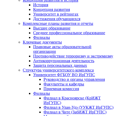
Концепция развития и история
История
Концепция развития
Университет в рейтингах
Достижения обучающихся
Комплексные планы развития и отчеты
Высшее образование
Среднее профессиональное образование
Филиалы
Ключевые документы
Правовые акты образовательной
организации
Противодействие терроризму и экстремизму
Антикоррупционная деятельность
Защита персональных данных
Структура университетского комплекса
Университет ФГБОУ ВО ИрГУПС
Руководство и органы управления
Факультеты и кафедры
Приемная комиссия
Филиалы
Филиал в Красноярске (КрИЖТ
ИрГУПС)
Филиал в Улан-Удэ (УУКЖТ ИрГУПС)
Филиал в Чите (ЗабИЖТ ИрГУПС)