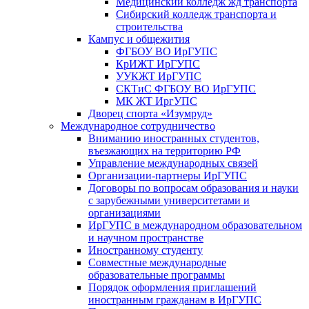
Медицинский колледж жд транспорта
Сибирский колледж транспорта и
строительства
Кампус и общежития
ФГБОУ ВО ИрГУПС
КрИЖТ ИрГУПС
УУКЖТ ИрГУПС
СКТиС ФГБОУ ВО ИрГУПС
МК ЖТ ИргУПС
Дворец спорта «Изумруд»
Международное сотрудничество
Вниманию иностранных студентов,
въезжающих на территорию РФ
Управление международных связей
Организации-партнеры ИрГУПС
Договоры по вопросам образования и науки
с зарубежными университетами и
организациями
ИрГУПС в международном образовательном
и научном пространстве
Иностранному студенту
Совместные международные
образовательные программы
Порядок оформления приглашений
иностранным гражданам в ИрГУПС